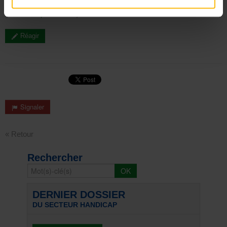
Afektproduction
jeudi 7 mars 2019 13:36
Réagir
Signaler
« Retour
Rechercher
DERNIER DOSSIER
DU SECTEUR HANDICAP