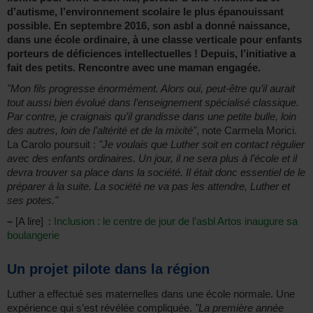
d’autisme, l’environnement scolaire le plus épanouissant
possible. En septembre 2016, son asbl a donné naissance,
dans une école ordinaire, à une classe verticale pour enfants
porteurs de déficiences intellectuelles ! Depuis, l’initiative a
fait des petits. Rencontre avec une maman engagée.
"Mon fils progresse énormément. Alors oui, peut-être qu’il aurait
tout aussi bien évolué dans l’enseignement spécialisé classique.
Par contre, je craignais qu’il grandisse dans une petite bulle, loin
des autres, loin de l’altérité et de la mixité"
, note Carmela Morici.
La Carolo poursuit :
"Je voulais que Luther soit en contact régulier
avec des enfants ordinaires. Un jour, il ne sera plus à l’école et il
devra trouver sa place dans la société. Il était donc essentiel de le
préparer à la suite. La société ne va pas les attendre, Luther et
ses potes."
–
[A lire] :
Inclusion : le centre de jour de l’asbl Artos inaugure sa
boulangerie
Un projet pilote dans la région
Luther a effectué ses maternelles dans une école normale. Une
expérience qui s’est révélée compliquée.
"La première année