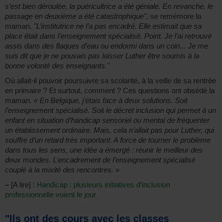
s’est bien déroulée, la puéricultrice a été géniale. En revanche, le
passage en deuxième a été catastrophique"
, se remémore la
maman.
"L’institutrice ne l’a pas encadré. Elle estimait que sa
place était dans l’enseignement spécialisé. Point. Je l’ai retrouvé
assis dans des flaques d’eau ou endormi dans un coin... Je me
suis dit que je ne pouvais pas laisser Luther être soumis à la
bonne volonté des enseignants."
Où allait-il pouvoir poursuivre sa scolarité, à la veille de sa rentrée
en primaire ? Et surtout, comment ? Ces questions ont obsédé la
maman.
« En Belgique, j’étais face à deux solutions. Soit
l’enseignement spécialisé. Soit le décret inclusion qui permet à un
enfant en situation d’handicap sensoriel ou mental de fréquenter
un établissement ordinaire. Mais, cela n’allait pas pour Luther, qui
souffre d’un retard très important. A force de tourner le problème
dans tous les sens, une idée a émergé : réunir le meilleur des
deux mondes. L’encadrement de l’enseignement spécialisé
couplé à la mixité des rencontres. »
–
[A lire] :
Handicap : plusieurs initiatives d’inclusion
professionnelle voient le jour
"Ils ont des cours avec les classes