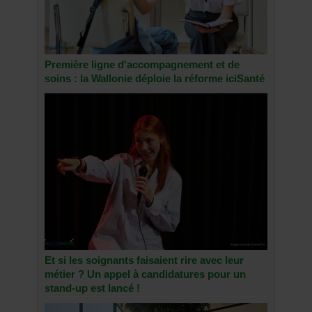
Première ligne d'accompagnement et de
soins : la Wallonie déploie la réforme iciSanté
Et si les soignants faisaient rire avec leur
métier ? Un appel à candidatures pour un
stand-up est lancé !