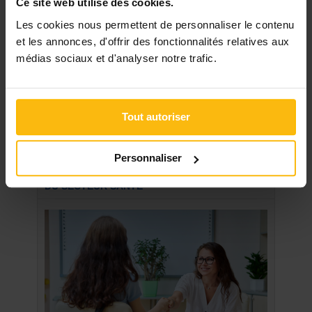
Ce site web utilise des cookies.
Un père désespéré
Les cookies nous permettent de personnaliser le contenu
La vie n'a jamais été tendre avec moi. Mais
et les annonces, d'offrir des fonctionnalités relatives aux
depuis quelques mois, ...
médias sociaux et d'analyser notre trafic.
Presentations
Bonjour à tous. Je m'appellle Amio et je suis de
nouveau sur le ...
Tout autoriser
Voir toutes les discussions
Personnaliser
NOS SUGGESTIONS
DU SECTEUR SANTÉ