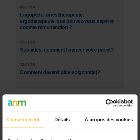
08/09/14
Logopède, kinésithérapeute,
ergothérapeute, que pouvez-vous espérer
comme rémunération ?
15/01/14
Subsides: comment financer votre projet?
13/07/15
Comment devenir aide-soignant(e)?
SUR LE FORUM
SANTÉ
Consentement
Détails
À propos des cookies
Avis recherchés sur les outils numériques en
santé mentale
Bonjour à toutes et à tous, Dans le cadre d'une
thèse de ...