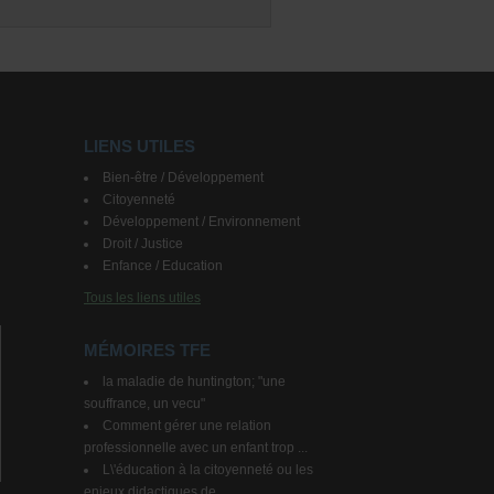
LIENS UTILES
Bien-être / Développement
Citoyenneté
Développement / Environnement
Droit / Justice
Enfance / Education
Tous les liens utiles
MÉMOIRES TFE
la maladie de huntington; "une
souffrance, un vecu"
Comment gérer une relation
professionnelle avec un enfant trop ...
L\'éducation à la citoyenneté ou les
enjeux didactiques de ...