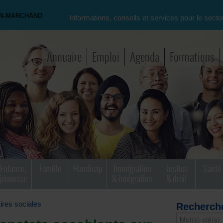
ON-MARCHAND
Informations, conseils et services pour le secte
Annuaire
Emploi
Agenda
Formations
Enfance,
Famille
Handicap
Immigration
Justice
Santé
jeunesse
& intégration
& droit
aires sociales
Recherch