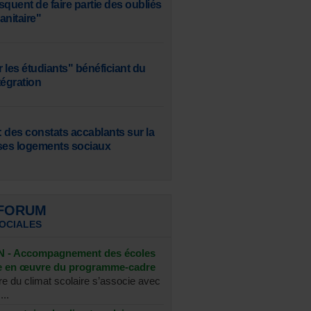
squent de faire partie des oubliés
sanitaire"
 les étudiants" bénéficiant du
tégration
 des constats accablants sur la
ses logements sociaux
 FORUM
SOCIALES
- Accompagnement des écoles
se en œuvre du programme-cadre
re du climat scolaire s’associe avec
...