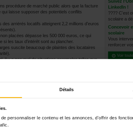
Suivez l'Obs
ns procédure de marché public alors que la facture
LinkedIn !
qui laisse supposer des potentiels conflits
???? C'est of
scolaire a dé
s arriérés locatifs atteignent 2,2 millions d’euros
Concevoir e
résents).
scolaire
 non placées dépasse les 500 000 euros, ce qui
Vous interve
i les taux d’intérêt sont au plancher.
renforcer vos
rges suscite beaucoup de plaintes des locataires
rité).
Voir tout
, il y a pas mal de situations anormales telles que
s au niveau d’études.
 ressources humaines est fortement critiquée.
 Frémault a pris des mesures radicales.
La Libre
Détails
 du logement, elle a demandé à la SLRB (société de
 prendre toutes les mesures qui s’imposent. Ce qui
ies.
n, présidé par Alain Bultot, ancien député
e personnaliser le contenu et les annonces, d'offrir des fonctio
n se régularise et
tration, qui est composé de l’ancienne majorité de
afic.
eprésentant du PS comme observateur. La