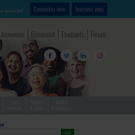
Connectez-vous
Inscrivez-vous
ur associatif
Annonces
Bénévolat
Etudiants
Forum
Santé
Seniors
Gestion
mentale
& aînés
& finances
er