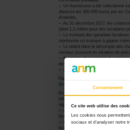
–
Un fournisseur a été sélectionné sa
dépasse les 300 000 euros par an. Ce 
d’intérêts.
–
Au 31 décembre 2017, les créances de
(dont 1,1 million pour des locataires p
–
Le montant des garanties locatives
représente un manque à gagner même s
–
Le retard dans le décompte des cha
sociaux (souvent en situation de préca
–
Au niveau de la gestion du personnel
des barèmes qui ne correspondent pa
–
De façon générale, la politique des
Face à ce rapport, la ministre Céline
Belgique
les dévoile ce jour.
Consentement
En se basant sur l’article 78 du Code
tutelle du Logement molenbeekois) de
signifie :
Ce site web utilise des cook
–
une suspension du comité de directio
Les cookies nous permettent d
bruxellois PS, le temps que la situatio
–
une suspension du conseil d’adminis
sociaux et d'analyser notre tr
la commune MR-CDH-Ecolo et d’un r