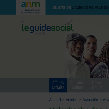
UN SITE DE
L'AGENCE POUR LE N
Affaires
Education,
Travail,
sociales
culture
emploi
Accueil
>
Articles
>
Actualités
>
Aff