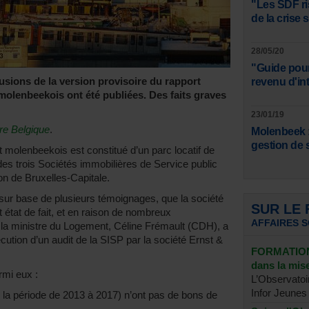
"Les SDF ri
de la crise 
28/05/20
"Guide pour
lusions de la version provisoire du rapport
revenu d'in
molenbeekois ont été publiées. Des faits graves
23/01/19
re Belgique
.
Molenbeek :
gestion de 
t molenbeekois est constitué d’un parc locatif de
 des trois Sociétés immobilières de Service public
on de Bruxelles-Capitale.
 sur base de plusieurs témoignages, que la société
SUR LE
t état de fait, et en raison de nombreux
AFFAIRES 
, la ministre du Logement, Céline Frémault (CDH), a
tion d’un audit de la SISP par la société Ernst &
FORMATION 
dans la mi
rmi eux :
L’Observatoi
Infor Jeunes 
 la période de 2013 à 2017) n’ont pas de bons de