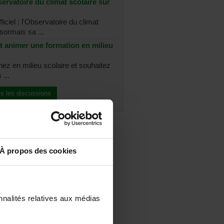
ervatoire du climat scolaire sur
ficiel : l'Observatoire du climat
sormais sa ...
t animer une formation en milieu
nez en milieu scolaire et souhaitez
 ...
es les discussions
À propos des cookies
nnalités relatives aux médias