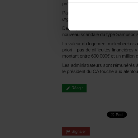
présidence est par ailleurs assurée d
Par ailleurs, la ministre Frémault a 
urgence ces faits au procureur du Ro
Des réponses doivent donc encore être
nouveau scandale du type Samusocial
La valeur du logement molenbeekois est
priori – pas de difficultés financières
montant entre 600 000€ et un million d
Les administrateurs sont rémunérés à
le président du CA touche aux alentou
Réagir
Signaler