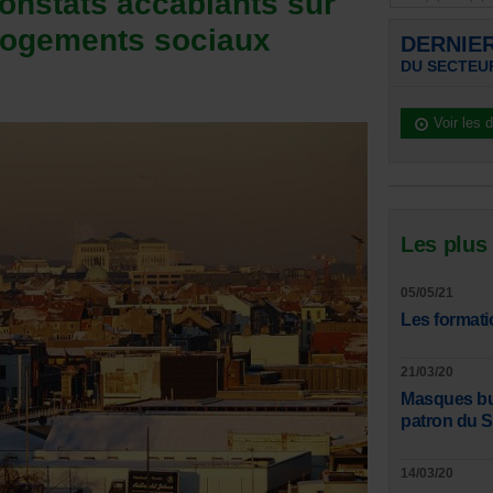
onstats accablants sur
 logements sociaux
DERNIE
DU SECTEU
Voir les 
Les plus
05/05/21
Les formati
21/03/20
Masques bucc
patron du 
14/03/20