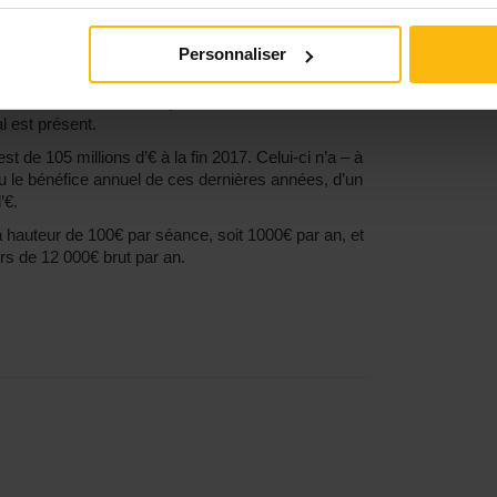
epuis juin 2013 par le MR Michel Eylenbosch.
également demandé à la SLRB de “
dénoncer de toute
Personnaliser
i, qui mènera sa propre enquête
”.
 trouvées. Mais le risque de voir arriver un
 est présent.
 de 105 millions d’€ à la fin 2017. Celui-ci n’a – à
 vu le bénéfice annuel de ces dernières années, d’un
’€.
 hauteur de 100€ par séance, soit 1000€ par an, et
rs de 12 000€ brut par an.