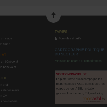
TARIFS
 un stage
Formules et tarifs
un stage
CARTOGRAPHIE POLITIQUE
DU SECTEUR
LAT
Ministres en charge et compétences
 un bénévolat
un bénévolat
VISITEZ MONASBL.BE
OFIL
La plate-forme qui accompagne les
responsables d’ASBL dans toutes les
n profil
étapes de leur ASBL : création,
s alertes mails
gestion, financement, RH, marketing...
on CV
s newsletters