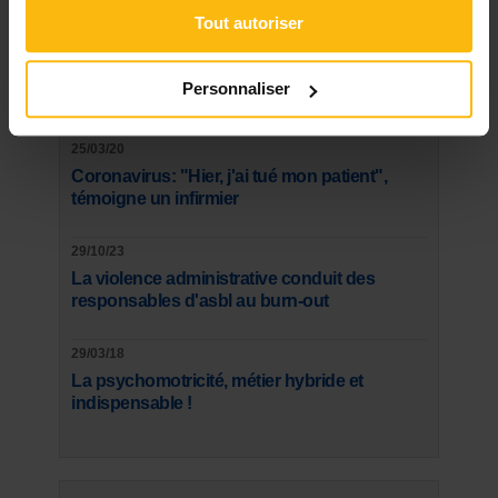
aujourd'hui, j'ai plus envie"
Tout autoriser
17/06/19
Personnaliser
Il va falloir se battre: journal d'une leucémie
25/03/20
Coronavirus: "Hier, j'ai tué mon patient",
témoigne un infirmier
29/10/23
La violence administrative conduit des
responsables d'asbl au burn-out
29/03/18
La psychomotricité, métier hybride et
indispensable !