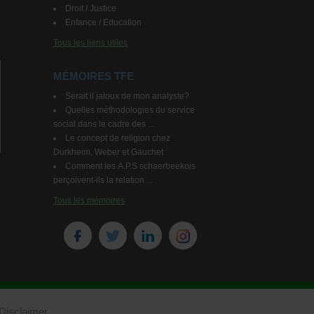
Droit / Justice
Enfance / Education
Tous les liens utiles
MÉMOIRES TFE
Serait il jaloux de mon analyste?
Quelles méthodologies du service
social dans le cadre des ...
Le concept de religion chez
Durkheim, Weber et Gauchet
Comment les A.P.S schaerbeekois
perçoivent-ils la relation ...
Tous les mémoires
Disclaimer