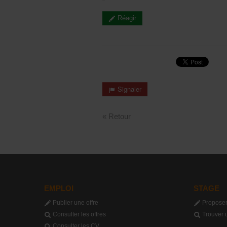
Réagir
Signaler
« Retour
EMPLOI
STAGE
Publier une offre
Proposer
Consulter les offres
Trouver 
Consulter les CV