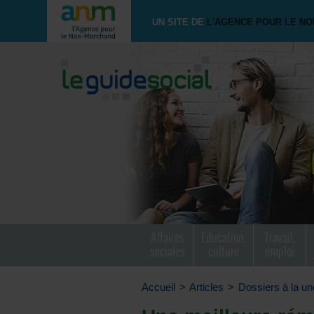
UN SITE DE
L'AGENCE POUR LE N
Affaires
Education,
Travail,
sociales
culture
emploi
Accueil
>
Articles
>
Dossiers à la un