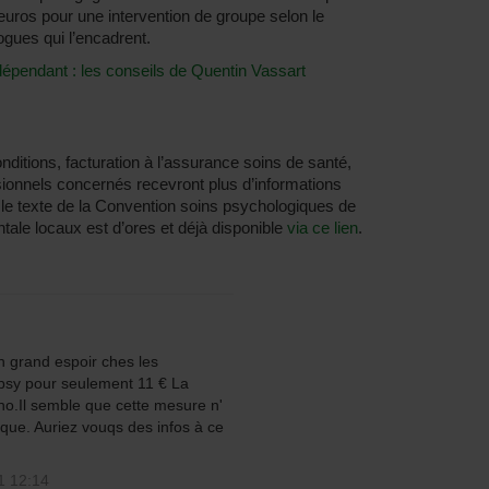
euros pour une intervention de groupe selon le
ues qui l’encadrent.
épendant : les conseils de Quentin Vassart
ditions, facturation à l’assurance soins de santé,
sionnels concernés recevront plus d’informations
, le texte de la Convention soins psychologiques de
tale locaux est d’ores et déjà disponible
via ce lien
.
n grand espoir ches les
 psy pour seulement 11 € La
cho.Il semble que cette mesure n'
ique. Auriez vouqs des infos à ce
1 12:14