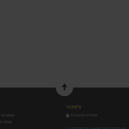
TARIFS
 un stage
Formules et tarifs
un stage
CARTOGRAPHIE POLITIQUE