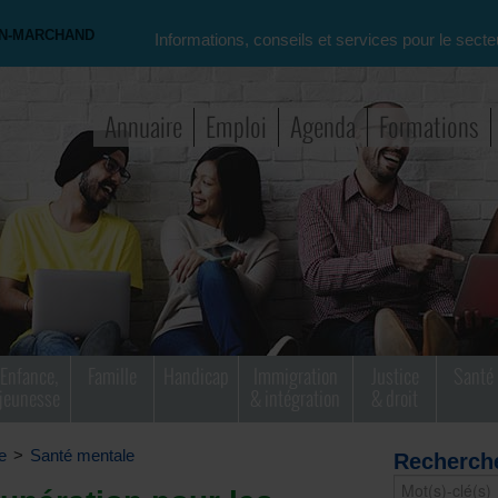
ON-MARCHAND
Informations, conseils et services pour le secte
Annuaire
Emploi
Agenda
Formations
Enfance,
Famille
Handicap
Immigration
Justice
Santé
jeunesse
& intégration
& droit
e
>
Santé mentale
Recherch