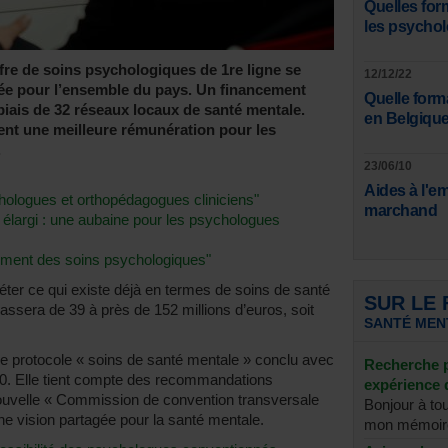
Quelles for
les psycho
ffre de soins psychologiques de 1re ligne se
12/12/22
ée pour l’ensemble du pays. Un financement
Quelle form
 biais de 32 réseaux locaux de santé mentale.
en Belgique
nt une meilleure rémunération pour les
.
23/06/10
Aides à l'e
hologues et orthopédagogues cliniciens"
marchand
élargi : une aubaine pour les psychologues
ement des soins psychologiques"
ter ce qui existe déjà en termes de soins de santé
SUR LE
assera de 39 à près de 152 millions d’euros, soit
SANTÉ MEN
 le protocole « soins de santé mentale » conclu avec
Recherche p
0. Elle tient compte des recommandations
expérience 
nouvelle « Commission de convention transversale
Bonjour à tou
ne vision partagée pour la santé mentale.
mon mémoire