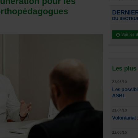
unération pour les
orthopédagogues
DERNIE
DU SECTEU
Voir les 
Les plus
23/06/10
Les possibi
ASBL
21/04/10
Volontariat
22/06/15