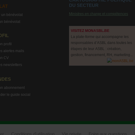
DU SECTEUR
LAT
Ministres en charge et compétences
 un bénévolat
un bénévolat
VISITEZ MONASBL.BE
OFIL
La plate-forme qui accompagne les
responsables d’ASBL dans toutes les
n profil
étapes de leur ASBL : création,
s alertes mails
gestion, financement, RH, marketing...
on CV
s newsletters
NDES
on abonnement
r le guide social
er
Conditions d'utilisation
Vie privée
Foire aux questions