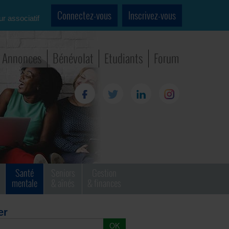
Connectez-vous
Inscrivez-vous
ur associatif
Annonces
Bénévolat
Etudiants
Forum
Santé
Seniors
Gestion
mentale
& aînés
& finances
er