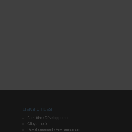
LIENS UTILES
Bien-être / Développement
Citoyenneté
Développement / Environnement