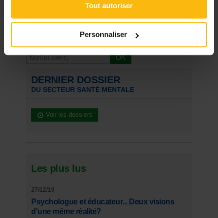
Tout autoriser
« Retour
Personnaliser
Rechercher
DERNIER DOSSIER
DU SECTEUR SANTÉ MENTALE
Voir les dossiers
Les plus lus
27/12/19
Psychologue et éducateur... Deux visions
d'une même réalité?