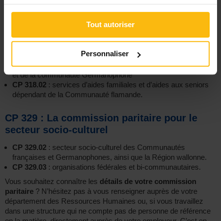
CP 318 : Les commissions paritaires des
services de garde d’adulte et d’aide-
Tout autoriser
familiale
CP 318
: services d’aides-familiales et d’aides aux seniors
Personnaliser
CP 318.01
: services d’aides-familiales et d’aides aux seniors
dépendant de la Communauté française, de la Région wallonne
et de la communauté Germanophone
CP 318.02
: services d’aides familiales et d’aides aux seniors
dépendant de la Communauté flamande.
CP 329 : La commission paritaire pour le
secteur socio-culturel
CP 329.02
: secteur socio-culturel des Communautés
françaises et Germanophones, ainsi que la Région wallonne.
CP 329.03
: organisations fédérales et bi-communautaires.
Vous souhaitez connaître les
détails de votre commission
paritaire
? N’hésitez pas à vous renseigner auprès de votre
département des Ressources Humaines ou, si vous travaillez
dans une structure qui ne compte pas de personne de référence
en la matière, directement auprès de votre employeur. C’est en