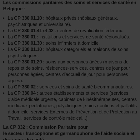
Les commissions paritaires des soins et services de santé en
Belgique :
La
CP 330.01.10
: hôpitaux privés (hôpitaux généraux,
psychiatriques et universitaire).
La
CP 330.01.41 et 42
: centres de revalidation fédéraux.
La
CP 330.01
: institutions et services de santé régionalisés.
La
CP 330.01.30
: soins infirmiers à domicile.
La
CP 330.01.10
: hôpitaux catégoriels et maisons de soins
psychiatriques.
La
CP 330.01.20
: soins aux personnes âgées (maisons de
repos et de soins, résidences-services, centres de jour pour
personnes âgées, centres d’accueil de jour pour personnes
âgées).
La
CP 330.02
: services et soins de santé bicommunautaires.
La
CP 330.04
: autres établissements et services (services
d’aide médicale urgente, cabinets de kinésithérapeutes, centres
médicaux pédiatriques, polycliniques, soins continus et palliatifs
à domicile, services Externes de Prévention et de Protection au
Travail, services de contrôle médical...)
La CP 332 : Commission Paritaire pour
le secteur francophone et germanophone de l’aide sociale et
des soins de santé