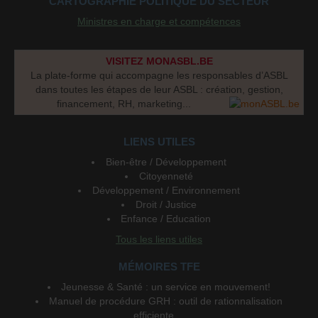
CARTOGRAPHIE POLITIQUE DU SECTEUR
Ministres en charge et compétences
VISITEZ MONASBL.BE
La plate-forme qui accompagne les responsables d’ASBL
dans toutes les étapes de leur ASBL : création, gestion,
financement, RH, marketing...
LIENS UTILES
Bien-être / Développement
Citoyenneté
Développement / Environnement
Droit / Justice
Enfance / Education
Tous les liens utiles
MÉMOIRES TFE
Jeunesse & Santé : un service en mouvement!
Manuel de procédure GRH : outil de rationnalisation
efficiente ...