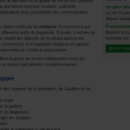
rer le bien-être et la qualité de vie de ses patients
 une bonne insertion scolaire, culturelle,
Un père dé
 optimaliser leurs possibilités de communication
La vie n'a j
depuis quelq
Presentatio
scription médicale du
médecin
. Il commence par
Bonjour à tou
 différents tests de logopédie. Ensuite, il recherche
nouveau sur l
és, établit les objectifs de la rééducation et les
rs commencer et le logopède rédigera un rapport
Voir tout
l transmettra au médecin prescripteur.
lent toujours en étroite collaboration avec les
 et autres spécialistes complémentaires.
opper
es organes de la phonation, de l’audition et de
et orale.
c le patient.
er un diagnostic.
ger les troubles.
tion.
dapter le traitement si nécessaire.