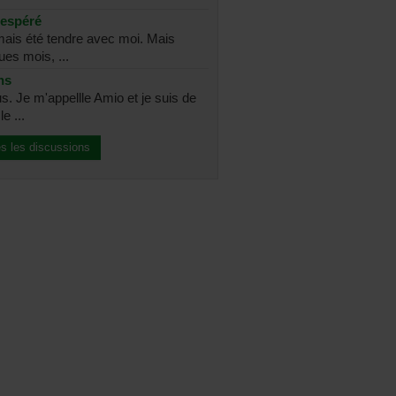
sespéré
amais été tendre avec moi. Mais
ues mois, ...
ns
s. Je m'appellle Amio et je suis de
e ...
es les discussions