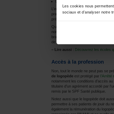
Un
master de 5 ans
à l’Université 
Les cookies nous permettent d
L’enseignement en Haute École de ty
sociaux et d'analyser notre tr
pratiques et de stages. Il est centré d
préparé rapidement au marché de l’em
Quant à l’enseignement universitaire, i
non professionnalisant de trois ans, 
branche professionnelle choisie. Il y
de formation et un mémoire de fin d’ét
–
Lire aussi
:
Découvrez les écoles qu
Accès à la profession
Non, tout le monde ne peut pas se prét
de logopède
est protégé par
l’Arrêté
notamment les conditions d’accès au mé
titulaire d’un agrément accordé par 
remis par le SPF Santé publique.
Notez aussi que le logopède doit aus
permettre à ses patients de jouir du
également la rémunération du logopède