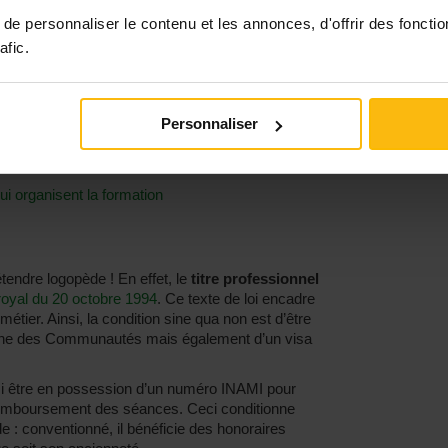
(3 ans de bachelier et 2 ans de master)
e personnaliser le contenu et les annonces, d'offrir des fonctio
pe court est composé de cours théoriques,
afic.
avantage sur la pratique professionnelle afin d’être
ploi.
l s’agit d’abord d’un Bachelier de transition et donc
Personnaliser
suivi d’un Master spécialisé de deux années vers la
 a au programme des cours théoriques, des stages
udes à réaliser.
i organisent la formation
endre logopède ! En effet, le
titre professionnel
 royal du 20 octobre 1994
. Ce texte de loi encadre
tier. Ainsi, la condition sine qua non est d’être
l’une des Communautés mais également d’un visa
si être en possession d’un numéro INAMI pour
 remboursement des séances. Ceci conditionne
 : conventionné, il bénéficie des honoraires