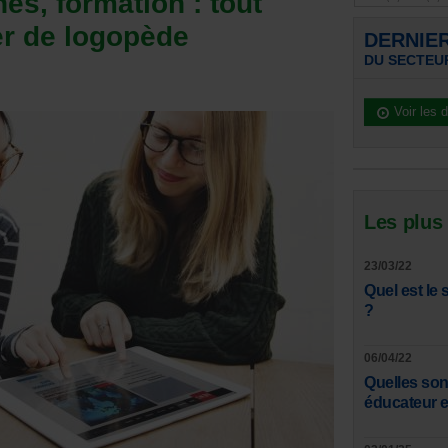
és, formation : tout
er de logopède
DERNIE
DU SECTEU
Voir les 
Les plus
23/03/22
Quel est le 
?
06/04/22
Quelles son
éducateur e