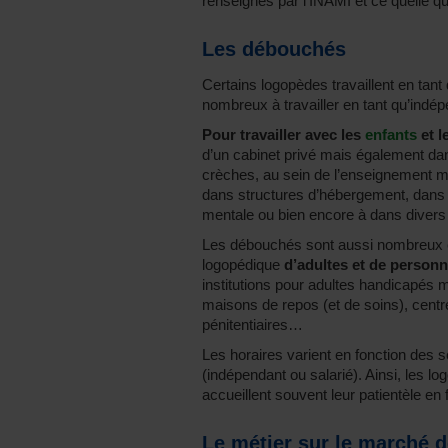
renseignés par l’INAMI et ce quelle q
Les débouchés
Certains logopèdes travaillent en tant 
nombreux à travailler en tant qu’indép
Pour travailler avec les
enfants
et l
d’un cabinet privé mais également dan
crèches, au sein de l’enseignement ma
dans structures d’hébergement, dans 
mentale ou bien encore à dans divers 
Les débouchés sont aussi nombreux 
logopédique
d’adultes et de person
institutions pour adultes handicapés m
maisons de repos (et de soins), centr
pénitentiaires…
Les horaires varient en fonction des s
(indépendant ou salarié). Ainsi, les l
accueillent souvent leur patientèle en 
Le métier sur le marché d