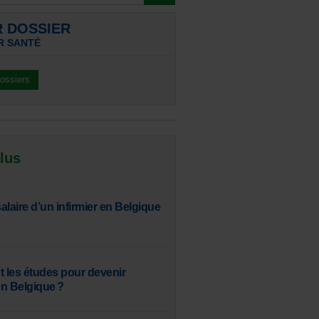
R DOSSIER
R SANTÉ
dossiers
 lus
salaire d’un infirmier en Belgique
t les études pour devenir
n Belgique ?