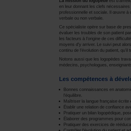
La mission du logopède
est d’amélio
en leur donnant les clefs nécessaires à
professionnelle et sociale. Il œuvre à
verbale ou non verbale.
Ce spécialiste opère sur base de pre
évaluer les troubles de son patient par
les facteurs à l’origine de ces difficult
moyens d’y arriver. Le suivi peut alo
continu de l’évolution du patient, qu’i
Notons aussi que les logopèdes travail
médecins, psychologues, enseignants
Les compétences à dével
Bonnes connaissances en anatomie d
l’équilibre.
Maîtriser la langue française écrite 
Établir une relation de confiance ave
Pratiquer un bilan logopédique, pos
Élaborer des programmes pour corri
Pratiquer des exercices de rééduca
Contrôler l’évolution du patient et a