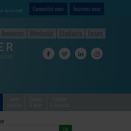
Connectez-vous
Inscrivez-vous
ur associatif
Annonces
Bénévolat
Etudiants
Forum
Santé
Seniors
Gestion
mentale
& aînés
& finances
er