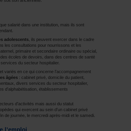
ue soit son ancienneté.
que salarié dans une institution, mais ils sont
endant.
es adolescents
, ils peuvent exercer dans le cadre
s les consultations pour nourrissons et les
ternel, primaire et secondaire ordinaire ou spécial,
des écoles de devoirs, dans des centres de santé
services du secteur hospitalier.
et variés en ce qui concerne l’accompagnement
nes âgées
: cabinet privé, domicile du patient,
entaux, divers services du secteur hospitalier,
es d’alphabétisation, établissements
ecteurs d’activités mais aussi du statut
ogopèdes qui exercent au sein d’un cabinet privé
fin de journée, le mercredi après-midi et le samedi.
e l’emploi