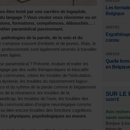
02/01/25
Les formati
us êtes tenté par une carrière de logopède,
Belgique
du langage ? Vous voulez vous réorienter ou en
issions, formations, compétences, débouchés… :
30/07/21
e métier paramédical passionnant.
Ergothérape
 pathologies de la parole, de la voix et du
connu
se compose souvent d’enfants et de jeunes. Mais, le
es professionnels sont également amenés à travailler
28/03/22
onnes âgées.
Quelle form
r paramédical ? Prévenir, évaluer et traiter les
en Belgique
ngage par des outils thérapeutiques et éducatifs
s communes, citons les troubles de l’articulation,
la dyslexie, les troubles du raisonnement logico-
ence et du rythme de la parole comme le bégaiement
es de la résonance, les troubles de la
SUR LE
dicap, les troubles de l’ouïe, les troubles des
SANTÉ
de la communication d’origine neurologique comme
on ou bien encore troubles des fonctions cognitives.
Avis recher
 être
physiques, psychologiques ou encore
santé menta
Bonjour à to
thèse de ...