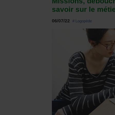
Missions, débouch
savoir sur le méti
06/07/22
# Logopède