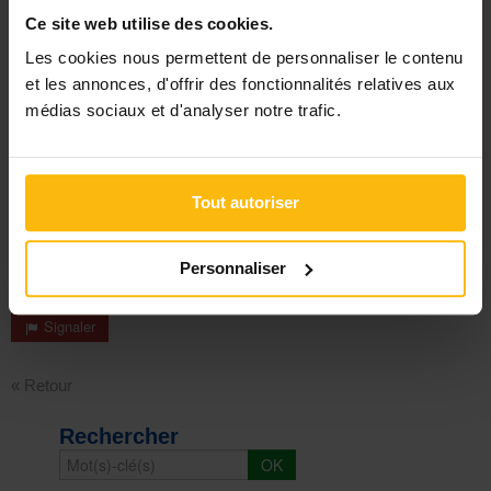
complexe"
Ce site web utilise des cookies.
[Découvrez les autres professions du secteur psycho-
Les cookies nous permettent de personnaliser le contenu
médico-social]
:
et les annonces, d'offrir des fonctionnalités relatives aux
–
Les témoignages
médias sociaux et d'analyser notre trafic.
–
Les fiches métiers
Réagir
Tout autoriser
Personnaliser
Signaler
« Retour
Rechercher