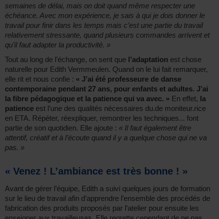
semaines de délai, mais on doit quand même respecter une
échéance. Avec mon expérience, je sais à qui je dois donner le
travail pour finir dans les temps mais c’est une partie du travail
relativement stressante, quand plusieurs commandes arrivent et
qu’il faut adapter la productivité. »
Tout au long de l’échange, on sent que
l’adaptation
est chose
naturelle pour Edith Vermmeulen. Quand on le lui fait remarquer,
elle rit et nous confie :
« J’ai été professeure de danse
contemporaine pendant 27 ans, pour enfants et adultes. J’ai
la fibre pédagogique et la patience qui va avec. »
En effet,
la
patience
est l’une des qualités nécessaires du.de moniteur.rice
en ETA. Répéter, réexpliquer, remontrer les techniques... font
partie de son quotidien. Elle ajoute :
« Il faut également être
attentif, créatif et à l’écoute quand il y a quelque chose qui ne va
pas. »
« Venez ! L’ambiance est très bonne ! »
Avant de gérer l’équipe, Edith a suivi quelques jours de formation
sur le lieu de travail afin d’apprendre l’ensemble des procédés de
fabrication des produits proposés par l’atelier pour ensuite les
enseigner aux travailleuses. Elle regrette cependant de ne pas