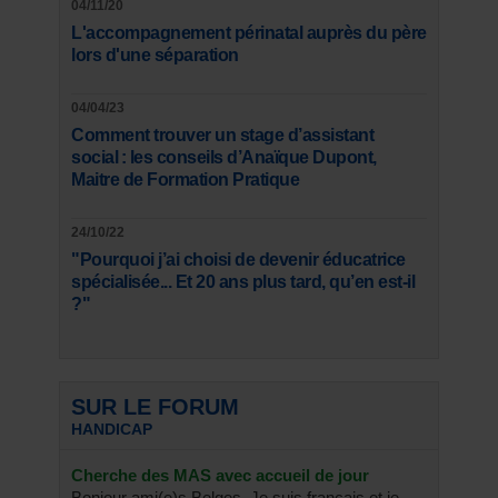
04/11/20
L'accompagnement périnatal auprès du père
lors d'une séparation
04/04/23
Comment trouver un stage d’assistant
social : les conseils d’Anaïque Dupont,
Maitre de Formation Pratique
24/10/22
"Pourquoi j’ai choisi de devenir éducatrice
spécialisée... Et 20 ans plus tard, qu’en est-il
?"
SUR LE FORUM
HANDICAP
Cherche des MAS avec accueil de jour
Bonjour ami(e)s Belges, Je suis français et je