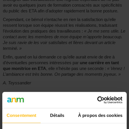
avoir eu quelques jours de formation consacrés aux spécificités
du public des ETA afin d’adopter rapidement la bonne posture.
Cependant, ce bémol n’entache en rien la satisfaction qu’elle
ressent lorsque son équipe réussit les réalisations, traduisant
l’évolution des pratiques des travailleuses :
« Je me sens utile. Le
contact avec les membres de mon équipe m’apporte beaucoup.
Je suis ravie de les voir satisfaites et fières devant un article
terminé. »
Enfin, quand on lui demande ce qu’elle aurait envie de dire à
d’éventuelles personnes intéressées par
une carrière en tant
que monitrice en ETA
, elle n’hésite pas une seconde :
« Venez !
L’ambiance est très bonne. On partage des moments joyeux. »
A. Teyssandier
Et pour aller plus loin :
–
Entreprise de Travail Adapté : entre mission sociale et rentabilité
–
Moniteurs en entreprise de travail adapté : ils racontent leur
Consentement
Détails
À propos des cookies
métier
–
Moniteur d’atelier : "Un métier avec un contact humain fort,