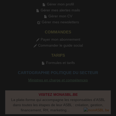
Gérer mon profil
Gérer mes alertes mails
Gérer mon CV
Gérer mes newsletters
COMMANDES
Payer mon abonnement
Commander le guide social
TARIFS
Formules et tarifs
CARTOGRAPHIE POLITIQUE DU SECTEUR
Ministres en charge et compétences
VISITEZ MONASBL.BE
La plate-forme qui accompagne les responsables d’ASBL
dans toutes les étapes de leur ASBL : création, gestion,
financement, RH, marketing...