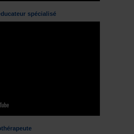
éducateur spécialisé
othérapeute