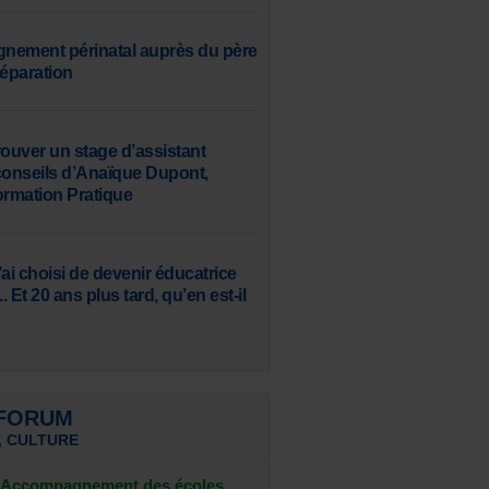
nement périnatal auprès du père
séparation
uver un stage d’assistant
s conseils d’Anaïque Dupont,
ormation Pratique
ai choisi de devenir éducatrice
. Et 20 ans plus tard, qu’en est-il
 FORUM
, CULTURE
- Accompagnement des écoles