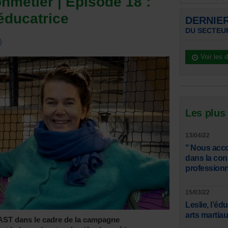
métier | Episode 18 :
éducatrice
DERNIE
DU SECTEU
)
Voir les 
Les plus
13/04/22
" Nous acco
dans la con
professionn
15/03/22
Leslie, l’éd
arts martiau
AST dans le cadre de la campagne