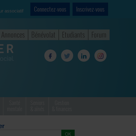
Connectez-vous
Inscrivez-vous
ur associatif
Annonces
Bénévolat
Etudiants
Forum
Santé
Seniors
Gestion
mentale
& aînés
& finances
er