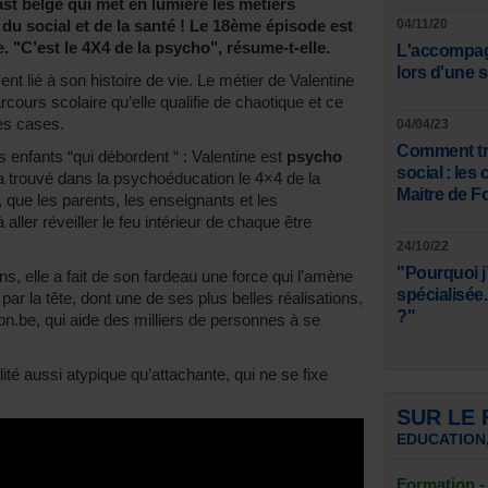
t belge qui met en lumière les métiers
du social et de la santé ! Le 18ème épisode est
04/11/20
. "C’est le 4X4 de la psycho", résume-t-elle.
L'accompag
lors d'une 
nt lié à son histoire de vie. Le métier de Valentine
cours scolaire qu’elle qualifie de chaotique et ce
es cases.
04/04/23
Comment tro
s enfants “qui débordent “ : Valentine est
psycho
social : le
a trouvé dans la psychoéducation le 4×4 de la
Maitre de F
, que les parents, les enseignants et les
 aller réveiller le feu intérieur de chaque être
24/10/22
"Pourquoi j’
ns, elle a fait de son fardeau une force qui l’amène
spécialisée..
 par la tête, dont une de ses plus belles réalisations,
?"
on.be, qui aide des milliers de personnes à se
ité aussi atypique qu’attachante, qui ne se fixe
SUR LE
EDUCATION
Formation 