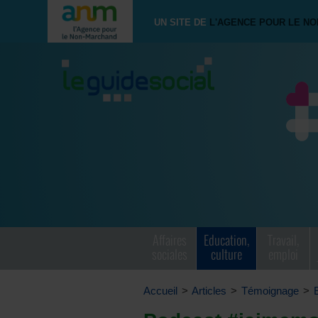
UN SITE DE
L'AGENCE POUR LE N
Affaires
Education,
Travail,
sociales
culture
emploi
Accueil
>
Articles
>
Témoignage
>