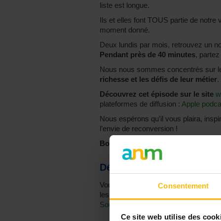
liste est longue.
Ils et elles font TOUS partie de notre 
moment donné.
Deux lundis par mois, retrouvez un n
Pendant près de 40 minutes
, parte
Nous nous sommes concentrés sur l
richesse et les défis de leur métier
.
Découvrez cet épisode sur le site
w
plateformes de diffusion :
Apple podca
Nous espérons qu’il vous plaira, insp
l’envie de reconversion !
Bonne écoute !
Découvrez les précédents
Vous trouverez tous les épisodes sur 
Consentement
les plateformes de diffusion :
Apple p
Soundcloud
.).
Ce site web utilise des cook