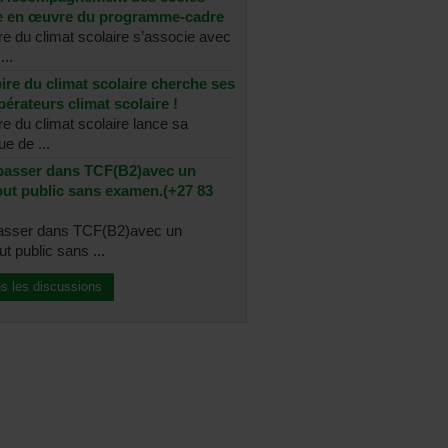
se en œuvre du programme-cadre
re du climat scolaire s’associe avec
...
ire du climat scolaire cherche ses
érateurs climat scolaire !
re du climat scolaire lance sa
e de ...
passer dans TCF(B2)avec un
out public sans examen.(+27 83
passer dans TCF(B2)avec un
t public sans ...
es les discussions