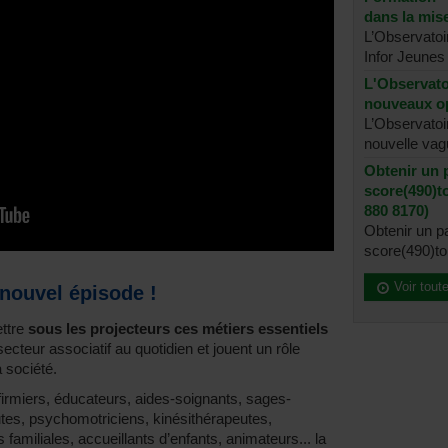
dans la mi
L’Observatoi
Infor Jeunes 
L'Observato
nouveaux op
L’Observatoi
nouvelle vagu
Obtenir un 
score(490)t
880 8170)
Obtenir un 
score(490)tou
Voir tout
nouvel épisode !
ettre
sous les projecteurs ces métiers essentiels
secteur associatif au quotidien et jouent un rôle
 société.
infirmiers, éducateurs, aides-soignants, sages-
es, psychomotriciens, kinésithérapeutes,
familiales, accueillants d’enfants, animateurs... la