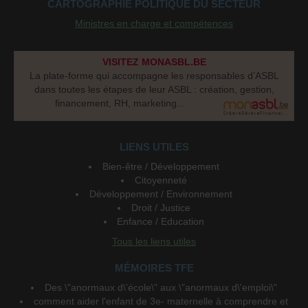
CARTOGRAPHIE POLITIQUE DU SECTEUR
Ministres en charge et compétences
VISITEZ MONASBL.BE
La plate-forme qui accompagne les responsables d’ASBL
dans toutes les étapes de leur ASBL : création, gestion,
financement, RH, marketing...
LIENS UTILES
Bien-être / Développement
Citoyenneté
Développement / Environnement
Droit / Justice
Enfance / Education
Tous les liens utiles
MÉMOIRES TFE
Des \"anormaux d\'école\" aux \"anormaux d\'emploi\"
comment aider l'enfant de 3e- maternelle à comprendre et