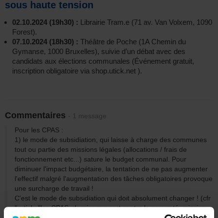
sous haute tension
02.10.2024 (19h30) :
Librairie Tram.e (71 av. Van Volxem, 1090
Forest).
07.10.2024 (18h30) :
Théâtre de Poche (1A Chemin du
Gymanse, 1000 Bruxelles), suivie d’un débat avec des
candidats aux élections communales (Événement gratuit,
inscription obligatoire via shop.utick.net ).
Commentaires
- 1 message
Pour les CPAS :
1) le mode de subsidiation, qui laisse à charge des communes
tout ou partie des missions légales (allocations / frais de
fonctionnement etc...) sature le budget communal. Pour
diminuer l'impact budgétaire, la tentation de ne pas augmenter
l'effectif malgré l'augmentation des tâches obligatoires provoque
une surcharge de travail !
C'est le mode de subsidiation qui doit absolument changer ! (cfr
l'article "les CPAS, dernier rempart contra la pauvreté, mission
impossible..."