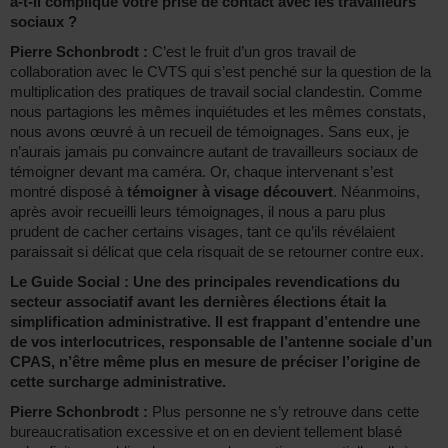
a-t-il compliqué votre prise de contact avec les travailleurs
sociaux ?
Pierre Schonbrodt :
C’est le fruit d’un gros travail de
collaboration avec le CVTS qui s’est penché sur la question de la
multiplication des pratiques de travail social clandestin. Comme
nous partagions les mêmes inquiétudes et les mêmes constats,
nous avons œuvré à un recueil de témoignages. Sans eux, je
n’aurais jamais pu convaincre autant de travailleurs sociaux de
témoigner devant ma caméra. Or, chaque intervenant s’est
montré disposé à
témoigner à visage découvert
. Néanmoins,
après avoir recueilli leurs témoignages, il nous a paru plus
prudent de cacher certains visages, tant ce qu’ils révélaient
paraissait si délicat que cela risquait de se retourner contre eux.
Le Guide Social : Une des principales revendications du
secteur associatif avant les dernières élections était la
simplification administrative. Il est frappant d’entendre une
de vos interlocutrices, responsable de l’antenne sociale d’un
CPAS, n’être même plus en mesure de préciser l’origine de
cette surcharge administrative.
Pierre Schonbrodt :
Plus personne ne s’y retrouve dans cette
bureaucratisation excessive et on en devient tellement blasé