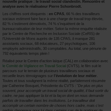
nouvelle pratique : le travail social clandestin. Rencontre et
analyse avec le réalisateur Pierre Schonbrodt.
Les chiffres sont éloquents :
en CPAS
, 66 % des travailleurs
sociaux estiment faire face à une charge de travail trop élevée,
82 % s’estiment démotivés, 74 % s’inquiètent de la
bureaucratisation de leur métier. Selon la même enquête réalisée
par le Centre de Recherche en Inclusion Sociale (CeRIS) de
l’Université de Mons auprès de 135 CPAS, il manque 281
assistants sociaux, 68 éducateurs, 27 psychologues, 106
employés administratifs, 30 comptables. Au total, une pénurie de
792 équivalents temps plein !
Réalisé pour le Centre d’action laïque (CAL) en collaboration avec
le Comité de Vigilance en Travail Social
(CVTS), le film suit le
parcours sur le terrain de plusieurs travailleurs sociaux et
recueille leurs témoignages sur
l’évolution de leur métier
.
Toutes et tous soulignent la même réalité, parfaitement résumée
par Catherine Bosquet, Présidente du CVTS : "
De plus en plus
souvent, pour accomplir un travail social de qualité, il faut sortir du
cadre, ne pas appliquer la loi et la façon dont on nous demande
parfois de travailler dans les institutions. Le travailleur doit
accomplir un certain nombre de choses hors cadre, mais c’est
parfois dangereux pour lui dans certains cas de le pratiquer de