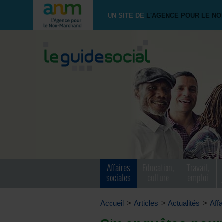
UN SITE DE
L'AGENCE POUR LE N
Affaires
Education,
Travail,
sociales
culture
emploi
Accueil
>
Articles
>
Actualités
>
Aff