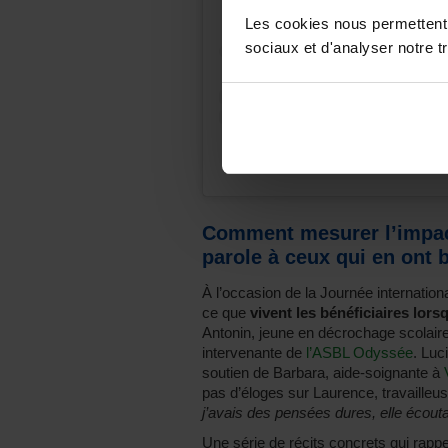
Les cookies nous permettent d
sociaux et d'analyser notre tr
Une publication partagée p
Comment mesurer l’impact
parole à ceux qui en ont 
À l’occasion de la Journée internation
ce que
vivent les bénéficiaires lors
Antonin, jeune en décrochage scolaire
intervenante de
l’ASBL Odyssée
. Luc
soutien de Barbara, aide-soignante à
pas d’éloges sur Laurence, travailleu
j’avais des pensées dures, elle écout
Une série de récits concrets qui rappe