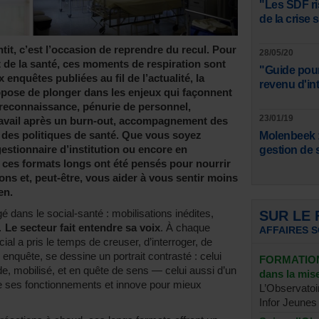
"Les SDF ri
de la crise 
tit, c’est l’occasion de reprendre du recul. Pour
28/05/20
t de la santé, ces moments de respiration sont
"Guide pour
 enquêtes publiées au fil de l’actualité, la
revenu d'in
opose de plonger dans les enjeux qui façonnent
, reconnaissance, pénurie de personnel,
23/01/19
 travail après un burn-out, accompagnement des
e des politiques de santé. Que vous soyez
Molenbeek :
 gestionnaire d’institution ou encore en
gestion de 
, ces formats longs ont été pensés pour nourrir
ons et, peut-être, vous aider à vous sentir moins
en.
é dans le social-santé : mobilisations inédites,
SUR LE
s…
Le secteur fait entendre sa voix
. À chaque
AFFAIRES 
al a pris le temps de creuser, d’interroger, de
enquête, se dessine un portrait contrasté : celui
FORMATION 
de, mobilisé, et en quête de sens — celui aussi d’un
dans la mi
e ses fonctionnements et innove pour mieux
L’Observatoi
Infor Jeunes 