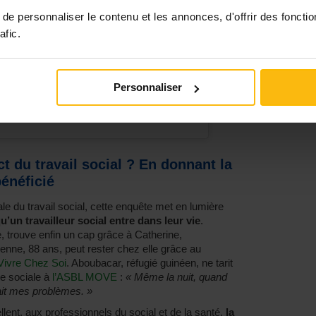
e personnaliser le contenu et les annonces, d'offrir des fonctio
afic.
Personnaliser
ar Le Guide Social (@leguidesocial)
 du travail social ? En donnant la
bénéficié
ale du travail social, cette enquête met en lumière
qu’un travailleur social entre dans leur vie
.
, trouve enfin un cap grâce à Catherine,
ienne, 88 ans, peut rester chez elle grâce au
Vivre Chez Soi
. Aboubacar, réfugié guinéen, ne tarit
se sociale à
l’ASBL MOVE
:
« Même la nuit, quand
ait mes problèmes. »
llent, aux professionnels du social et de la santé,
la