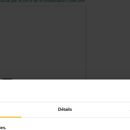
ocial par la force de la mobilisation collective
lication sur Instagram
Détails
ies.