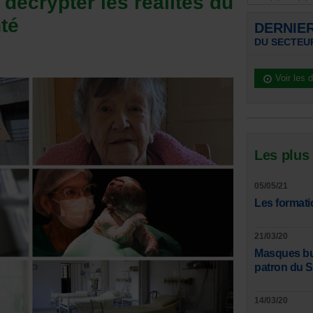
décrypter les réalités du
té
DERNIE
DU SECTEU
Voir les 
Les plus
05/05/21
Les formati
21/03/20
Masques bucc
patron du 
14/03/20