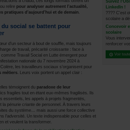
réactions à chaud, ces longs formats offrent un
Suivez l'Obs
ou relire
pour analyser autrement l’actualité,
LinkedIn !
s pratiques d’aujourd’hui et de demain
.
???? C'est of
scolaire a dé
du social se battent pour
Concevoir e
scolaire
er
Vous interve
ur d’un secteur à bout de souffle, mais toujours
renforcer vos
rge de travail, précarité croissante : face à
Voir tout
fs comme Travail Social en Lutte émergent pour
anifestation nationale du 7 novembre 2024 à
lère, les travailleurs sociaux s’organisent pour
s métiers
. Leurs voix portent un appel clair :
elles témoignent du
paradoxe de leur
s fragiles tout en étant eux-mêmes fragilisés. Ils
es essentiels, les appels à projets fragmentés,
t la pénurie criante de personnel. À travers leurs
limites du système… mais aussi une force collective
s l’adversité. Un texte indispensable pour celles et
en et veulent la transformer.