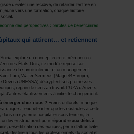
’agisse d’éviter une récidive, de retarder l’entrée en
jeune vers une formation, chaque histoire
social.
 redonne des perspectives : paroles de bénéficiaires
ôpitaux qui attirent… et retiennent
e Social explore un concept encore méconnu en
 Venu des États-Unis, ce modèle repose sur
aissance du savoir infirmier et un management
s Saint-Luc), Walter Sermeus (Magnet4Europe),
pe Devos (UNESSA) décryptent ses promesses :
 équipes, regain de sens au travail. L’UZA d’Anvers,
 déjà d’autres établissements à initier le changement.
 à émerger chez nous ?
Freins culturels, manque
rarchique : l’enquête interroge les obstacles à cette
, dans un système hospitalier sous tension, la
un levier structurant pour
répondre aux défis à
s, désertification des équipes, perte d’attractivité
cret, destiné à tous les professionnels du social et