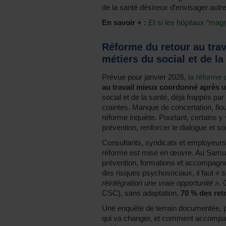
de la santé désireux d’envisager autr
En savoir + :
Et si les hôpitaux “magn
Réforme du retour au trav
métiers du social et de la
Prévue pour janvier 2026,
la réforme d
au travail mieux coordonné après u
social et de la santé, déjà frappés pa
craintes. Manque de concertation, flou
réforme inquiète. Pourtant, certains y
prévention, renforcer le dialogue et so
Consultants, syndicats et employeurs 
réforme est mise en œuvre. Au Samuso
prévention, formations et accompagn
des risques psychosociaux, il faut
« s
réintégration une vraie opportunité »
. 
CSC), sans adaptation,
70 % des ret
Une enquête de terrain documentée, p
qui va changer, et comment accompagn