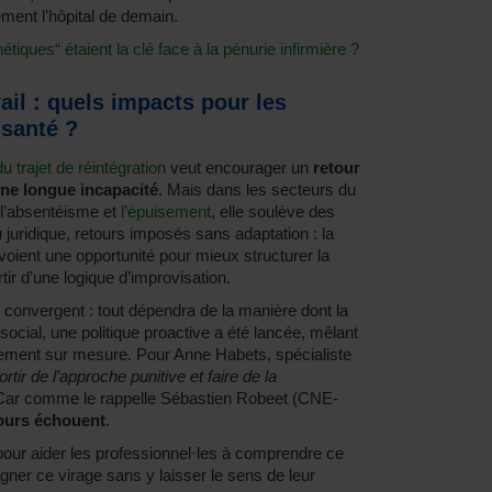
ement l’hôpital de demain.
étiques“ étaient la clé face à la pénurie infirmière ?
ail : quels impacts pour les
 santé ?
u trajet de réintégration
veut encourager un
retour
ne longue incapacité
. Mais dans les secteurs du
r l’absentéisme et
l’épuisement
, elle soulève des
 juridique, retours imposés sans adaptation : la
 voient une opportunité pour mieux structurer la
rtir d’une logique d’improvisation.
convergent : tout dépendra de la manière dont la
cial, une politique proactive a été lancée, mêlant
ement sur mesure. Pour Anne Habets, spécialiste
ortir de l’approche punitive et faire de la
Car comme le rappelle Sébastien Robeet (CNE-
ours échouent
.
our aider les professionnel·les à comprendre ce
er ce virage sans y laisser le sens de leur