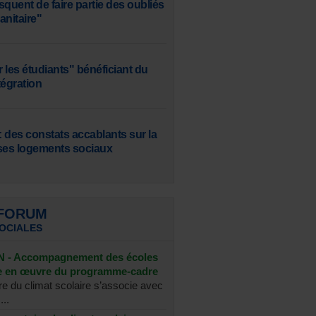
squent de faire partie des oubliés
sanitaire"
 les étudiants" bénéficiant du
tégration
 des constats accablants sur la
ses logements sociaux
 FORUM
SOCIALES
- Accompagnement des écoles
se en œuvre du programme-cadre
re du climat scolaire s’associe avec
...