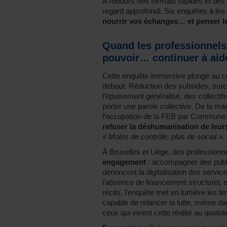
À rebours des formats rapides et des 
regard approfondi. Six enquêtes à lire 
nourrir vos échanges… et penser le
Quand les professionnels 
pouvoir… continuer à aid
Cette enquête immersive plonge au cœ
debout. Réduction des subsides, surcha
l’épuisement généralisé, des collecti
porter une parole collective. De la m
l’occupation de la FEB par Commune Co
refuser la déshumanisation de leur
« Moins de contrôle, plus de social ».
À Bruxelles et Liège, des professionn
engagement
: accompagner des public
dénoncent la digitalisation des servic
l’absence de financement structurel, e
récits, l’enquête met en lumière les 
capable de relancer la lutte, même dan
ceux qui vivent cette réalité au quotidi