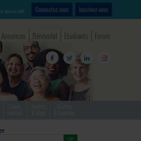
Connectez-vous
Inscrivez-vous
ur associatif
Annonces
Bénévolat
Etudiants
Forum
Santé
Seniors
Gestion
mentale
& aînés
& finances
er