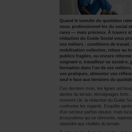
Quand le tumulte du quotidien ralen
vous, professionnel·les du social e
rares — mais précieux. À travers six
rédaction du Guide Social vous pr
vos métiers : conditions de travail
mobilisation collective, retour au
publics fragiles, ou encore réform
soignant·e, travailleur·se social·e,
formation dans l’un de ces métiers
vos pratiques, alimenter vos réflexi
seul·e face aux tensions du quotidi
Ces derniers mois, les lignes ont boug
alertes du terrain, témoignages fort
moment clé, la rédaction du Guide Soci
confronter les regards. Enquête après 
d’un secteur parfois épuisé, mais luci
écosystème qui se réinvente, repens
répondre aux réalités du terrain.