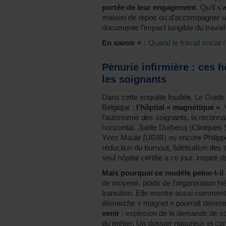
portée de leur engagement
. Qu’il s
maison de repos ou d’accompagner un 
documente l’impact tangible du travail 
En savoir + :
Quand le travail social
Pénurie infirmière : ces h
les soignants
Dans cette enquête fouillée, Le Guid
Belgique :
l’hôpital « magnétique »
.
l’autonomie des soignants, la reconn
horizontal. Joëlle Durbecq (Clinique
Yves Maule (UGIB) ou encore Philip
réduction du burnout, fidélisation des
seul hôpital certifié à ce jour, inspire
Mais pourquoi ce modèle peine-t-il
de moyens, poids de l’organisation hié
transition. Elle montre aussi comment
démarche « magnet » pourrait devenir 
venir
: explosion de la demande de soin
du métier. Un dossier rigoureux et con