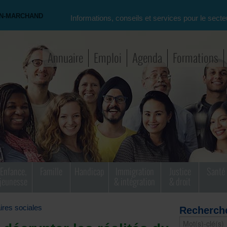
ON-MARCHAND
Informations, conseils et services pour le secte
Annuaire
Emploi
Agenda
Formations
Enfance,
Famille
Handicap
Immigration
Justice
Santé
jeunesse
& intégration
& droit
aires sociales
Recherch