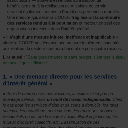
associations — souvent essentiels au transport de
bénéficiaires ou à la réalisation de missions de terrain —
seraient également soumis à l’impôt des personnes morales.
Une mesure qui, selon la CODEF,
fragiliserait la continuité
des services rendus à la population
et mettrait en péril des
organisations investies dans l’intérêt général.
« Il s’agit d’une mesure injuste, inefficace et inapplicable »
,
alerte la CODEF qui dénonce une mesure totalement inadaptée
aux réalités du secteur non-marchand et ce pour quatre raisons.
Lire aussi :
"Sans gouvernance et sans budget, c’est tout le tissu
associatif qui s’effiloche"
1. « Une menace directe pour les services
d’intérêt général »
« Pour de nombreuses associations, la voiture n’est pas un
avantage salarial, mais
un outil de travail indispensable
. C’est
le cas pour les services d’aide et de soins à domicile, les taxis
sociaux, les travailleurs sociaux ’hors les murs’, les services
résidentiels ou encore le secteur socioculturel et jeunesse, les
milieux d’accueil collectifs, etc. L’assimilation de ces
remboursements à des ’frais de voiture’ imposables
rognera