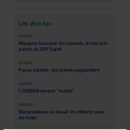
Les plus lus
21/03/20
Masques buccaux: les conseils, le tuto et le
patron du SPF Santé
07/03/02
Pause carrière : les primes augmentent
25/06/07
L'ORBEM devient "Actiris"
18/08/16
Manipulateurs au travail: les détecter pour
les éviter