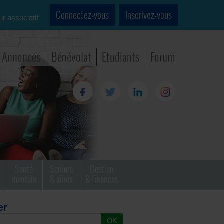
Connectez-vous
Inscrivez-vous
ur associatif
Annonces
Bénévolat
Etudiants
Forum
Santé
Seniors
Gestion
mentale
& aînés
& finances
er