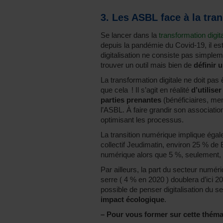
3. Les ASBL face à la tra
Se lancer dans la
transformation digit
depuis la pandémie du Covid-19, il est
digitalisation ne consiste pas simple
trouver un outil mais bien de
définir 
La transformation digitale ne doit pas ê
que cela ! Il s’agit en réalité
d’utilise
parties prenantes
(bénéficiaires, mem
l’ASBL. À faire grandir son associati
optimisant les processus.
La transition numérique implique éga
collectif Jeudimatin, environ 25 % de 
numérique alors que 5 %, seulement,
Par ailleurs, la part du secteur numé
serre ( 4 % en 2020 ) doublera d’ici 2
possible de penser digitalisation du s
impact écologique
.
–
Pour vous former sur cette thémat