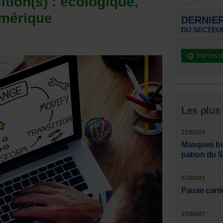
tion(s) : écologique,
mérique
DERNIE
DU SECTEUR
Voir les 
Les plus
21/03/20
Masques bucc
patron du 
07/03/02
Pause carri
25/06/07