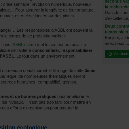
seconde vag
: crise sanitaire, révolution numérique, nouveaux
la recherche
ique… Pour assurer la longévité de leur structure,
Dans le cad
nnover, oser et se lancer sur des pistes
d’excellence, 
Deux contra
e changer… Les responsables d’ASBL ont souvent la
temps plein
urs le temps de se professionnaliser.
Bonjour, Je t
avec deux ...
itions,
ASBLissimo
met le secteur associatif à
tique de l’aider à
conscientiser, responsabiliser
Voir tout
 d’ASBL
. Le tout dans un environnement
 numérique constitueront le fil rouge de cette
3ème
ans lequel de nombreuses thématiques seront
essources humaines, comptabilité, gestion,
mes et de bonnes pratiques
pour améliorer le
es niveaux. Il n’est pas trop tard pour mettre en
 des efforts d’organisation pour assurer la
nsition écologique