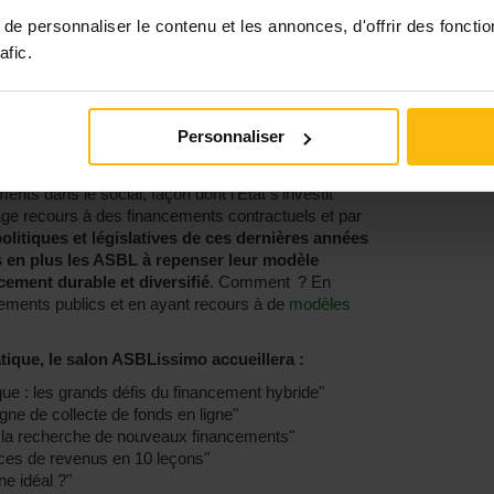
t public
reste encore largement majoritaire : 82%
e personnaliser le contenu et les annonces, d'offrir des fonctio
ur elles, cette source de financement s’élève à 58%
’ailleurs parmi les pays européens où le
afic.
cipale ressource financière, selon une étude de
ucation populaire et de la vie associative en France.
 dans les prochaines années.
Personnaliser
frontières plus floues avec des entreprises
mpact, évolution du monde de la finance qui
nts dans le social, façon dont l’Etat s’investit
age recours à des financements contractuels et par
olitiques et législatives de ces dernières années
 en plus les ASBL à repenser leur modèle
cement durable et diversifié
. Comment ? En
ements publics et en ayant recours à de
modèles
ique, le salon ASBLissimo accueillera :
ue : les grands défis du financement hybride"
gne de collecte de fonds en ligne"
 la recherche de nouveaux financements"
urces de revenus en 10 leçons"
e idéal ?"