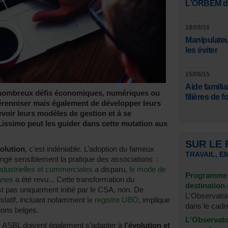
L'ORBEM dev
18/08/16
Manipulateur
les éviter
15/06/15
Aide familia
de nombreux défis économiques, numériques ou
filières de 
érenniser mais également de développer leurs
evoir leurs modèles de gestion et à se
Lissimo peut les guider dans cette mutation aux
SUR LE
volution
, c’est indéniable. L’adoption du fameux
TRAVAIL, E
ngé sensiblement la pratique des associations :
 industrielles et commerciales
a disparu,
le mode de
Programme 
anes
a été revu... Cette transformation du
destination 
t pas uniquement initié par le CSA, non. De
L'Observatoi
islatif, incluant notamment
le registre UBO
, implique
dans le cadre
ions belges.
L'Observatoi
es ASBL doivent également s’adapter à
l’évolution et