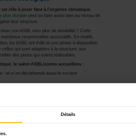
 un rôle à jouer face à l’urgence climatique
.
e plus durable
peut se faire aussi bien au niveau de
gérer leur structure.
luer son ASBL vers plus de durabilité ? Cette
e nombreux responsables associatifs. En réalité,
tion, les ASBL ont mille et une pistes à disposition.
 celles qui sont adaptées à la structure, aux
ntifier des pistes qui soient réalisables.
ique, le salon ASBLissimo accueillera :
 : et si on décarbonait aussi le secteur
 projets autour du CAP 2030"
éco-responsabilité en interne"
ets durables"
n ASBL vers plus de durabilité ?"
Détails
nsition économique
e nerf de la guerre dans le secteur associatif.
ies.