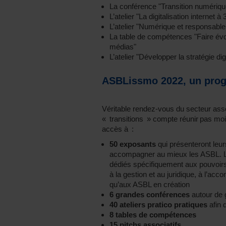
La conférence "Transition numérique
L’atelier "La digitalisation internet à
L’atelier "Numérique et responsable
La table de compétences "Faire é
médias"
L’atelier "Développer la stratégie d
ASBLissmo 2022, un pro
Véritable rendez-vous du secteur assoc
« transitions » compte réunir pas mo
accès à :
50 exposants
qui présenteront leur
accompagner au mieux les ASBL. Le
dédiés spécifiquement aux pouvoirs p
à la gestion et au juridique, à l’ac
qu’aux ASBL en création
6 grandes conférences
autour de 
40 ateliers pratico pratiques
afin 
8 tables de compétences
15 pitchs associatifs