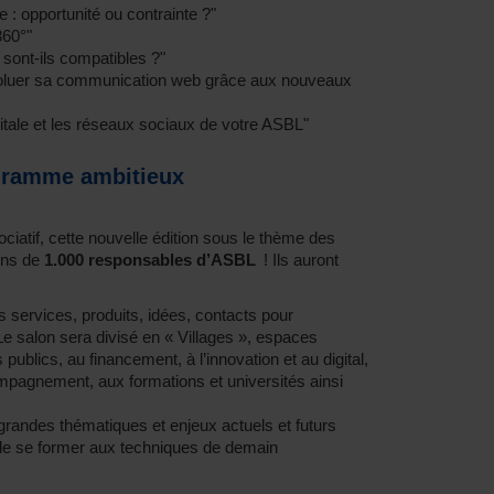
 : opportunité ou contrainte ?"
 360°"
 sont-ils compatibles ?"
voluer sa communication web grâce aux nouveaux
igitale et les réseaux sociaux de votre ASBL"
gramme ambitieux
iatif, cette nouvelle édition sous le thème des
ins de
1.000 responsables d’ASBL
! Ils auront
s services, produits, idées, contacts pour
 salon sera divisé en « Villages », espaces
ublics, au financement, à l’innovation et au digital,
compagnement, aux formations et universités ainsi
grandes thématiques et enjeux actuels et futurs
de se former aux techniques de demain