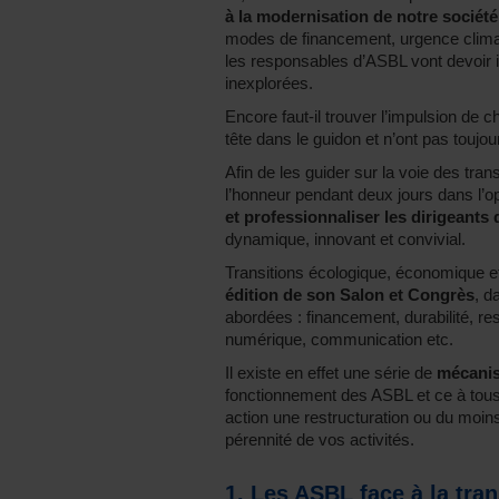
à la modernisation de notre société
modes de financement, urgence climat
les responsables d’ASBL vont devoir i
inexplorées.
Encore faut-il trouver l’impulsion d
tête dans le guidon et n’ont pas toujo
Afin de les guider sur la voie des trans
l’honneur pendant deux jours dans l’op
et professionnaliser les dirigeants
dynamique, innovant et convivial.
Transitions écologique, économique et
édition de son Salon et Congrès
, d
abordées : financement, durabilité, r
numérique, communication etc.
Il existe en effet une série de
mécanis
fonctionnement des ASBL et ce à tous l
action une restructuration ou du moins
pérennité de vos activités.
1. Les ASBL face à la tra