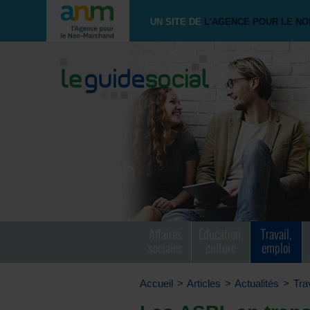
UN SITE DE
L'AGENCE POUR LE N
Affaires
Education,
Travail,
sociales
culture
emploi
Accueil
>
Articles
>
Actualités
>
Tra