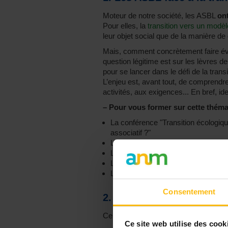
Moteur de notre société, les ASBL
ont
Pour elles, la
transition vers un modèl
leur objet social que de la manière de 
Mais, comment concrètement faire évo
question légitime est sur les lèvres d
pour se lancer dans le défi de la transi
L’enjeu est, avant tout, de comprendre
activités, aux exigences... En bref, ide
–
Pour vous former sur cette thémat
La conférence "Transition écologique
associatif ?"
L’atelier "Concevoir ses actions et
La table de compétences "Booster l’
L’atelier "Notions de gestion de proj
L’atelier "Comment faire évoluer mo
Consentement
2. Les ASBL face à la tra
Ce n’est pas un secret : l’argent est l
Ce site web utilise des cook