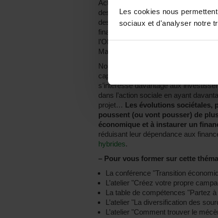
Actuellement,
la part de financemen
Les cookies nous permettent d
des associations en bénéficient et po
des revenus totaux. La Belgique est d
sociaux et d'analyser notre tr
financement public représente la prin
l’Observatoire de la jeunesse, de l’éd
Mais cette tendance pourrait changer
Nouvelles problématiques sociétales, 
capitalistes qui génèrent aussi de l’i
s’intéresse davantage aux investisseme
dans l’action sociale en ayant davant
projet…
Les évolutions sociétales, p
poussent (ou vont pousser) de plus
économique et à instaurer un finan
réduisant leur dépendance aux financ
hybrides
.
–
Pour vous former sur cette thémat
La conférence "Transition économiq
L’atelier "Créez votre propre campa
La table de compétences "Partez à
L’atelier "La diversification des so
L’atelier "Comment trouver le mécèn