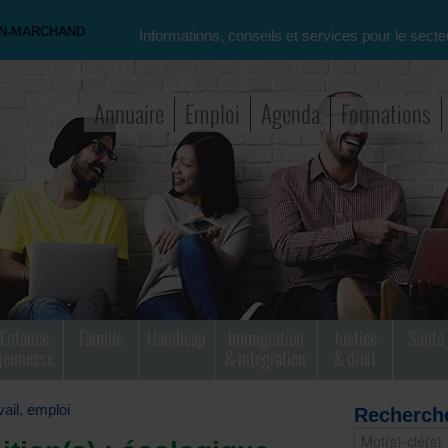
ON-MARCHAND
Informations, conseils et services pour le secte
Annuaire
Emploi
Agenda
Formations
Enfance,
Famille
Handicap
Immigration
Justice
Santé
jeunesse
& intégration
& droit
vail, emploi
Recherch