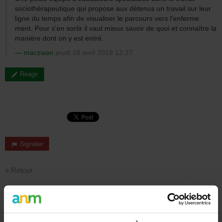
sociothérapeutique qui propose aux détenus un travail sur leur
ligne du temps afin de visualiser le parcours vers l'enferme
ment. Pour s'en sortir il vaut mieux savoir de quoi et connaître la
manière dont on y est entré.
maczwan
jeudi 18 avril 2019 12:27
Réagir
Signaler
« Retour
Rechercher