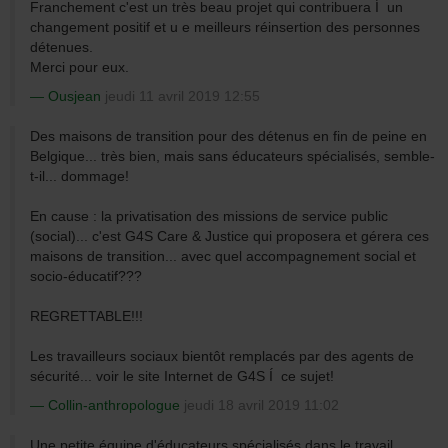
Franchement c'est un très beau projet qui contribuera Í un
changement positif et u e meilleurs réinsertion des personnes
détenues.
Merci pour eux.
Ousjean
jeudi 11 avril 2019 12:55
Des maisons de transition pour des détenus en fin de peine en
Belgique... très bien, mais sans éducateurs spécialisés, semble-
t-il... dommage!
En cause : la privatisation des missions de service public
(social)... c'est G4S Care & Justice qui proposera et gérera ces
maisons de transition... avec quel accompagnement social et
socio-éducatif???
REGRETTABLE!!!
Les travailleurs sociaux bientôt remplacés par des agents de
sécurité... voir le site Internet de G4S Í ce sujet!
Collin-anthropologue
jeudi 18 avril 2019 11:02
Une petite équipe d'éducateurs spécialisés dans le travail