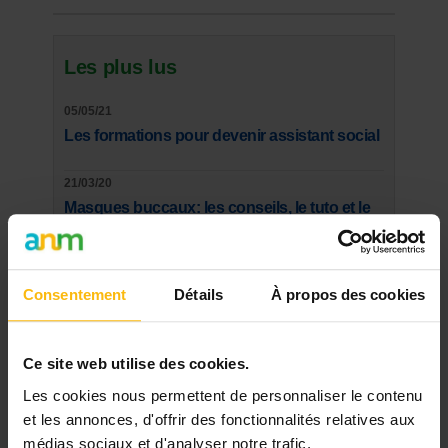
Les plus lus
05/05/21
Les formations pour devenir assistant social
21/03/20
Masques buccaux: les conseils, le tuto et le
patron du SPF Santé
15/01/14
Consentement
Détails
À propos des cookies
Subsides: comment financer votre projet?
14/03/20
Ce site web utilise des cookies.
"Les SDF risquent de faire partie des oubliés
de la crise sanitaire"
Les cookies nous permettent de personnaliser le contenu
et les annonces, d'offrir des fonctionnalités relatives aux
27/06/16
médias sociaux et d'analyser notre trafic.