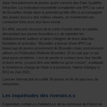
dans l’encadrement de jeunes ayant commis des Faits Qualifiés
Infraction. La motivation essentielle à implanter une IPPJ au cœur
de Bruxelles réside dans le potentiel qu’elle offre à accompagner
des jeunes issu.e.s des milieux urbains, en maintenant une
connexion forte avec leur tissu social.
En effet, aucune structure de la sorte n’existe dans la capitale,
demandant aux jeunes bruxellois.e.s de rejoindre les
établissements wallons et ainsi s’éloigner de leurs attaches
familiales et amicales. “
Bruxelles a besoin d’une IPPJ car
beaucoup de jeunes proviennent de Bruxelles mais sont envoyés
ailleurs en Fédération Wallonie-Bruxelles. Et on sait que ce qui
peut poser problème, c’est de perdre le contact avec leur famille
et leurs amis, ça peut être une faiblesse qu’on creuse
“, expliquait
la ministre en charge de l’Aide à la jeunesse, Valérie Glatigny à
BX1 en Juin 2021.
L’ancien internat doit accueillir 30 jeunes en fin de parcours de
réinsertion.
Les inquiétudes des riverain.e.s
Cependant, certain.e.s habitant.e.s de la commune de Forest ne