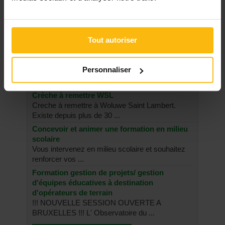
Maltraitance infantile : augmentation des
signalements en 2015
Tout autoriser
SUR LE FORUM
Personnaliser
ENFANCE, JEUNESSE
Crèche à remettre WSL
Creche à remettre à Woluwe Saint Lambert.
Existe depuis plus de 30 ...
Concevoir et animer une formation en milieu
scolaire
Vous intervenez en milieu scolaire et souhaitez
renforcer vos ...
Formation gestion de projets/ gestion
d'équipes éducatives à destination
d'opérateurs de terrain
!!! NOUVELLE SESSION OUVERTE A
BRUXELLES !!! L' Observatoire du ...