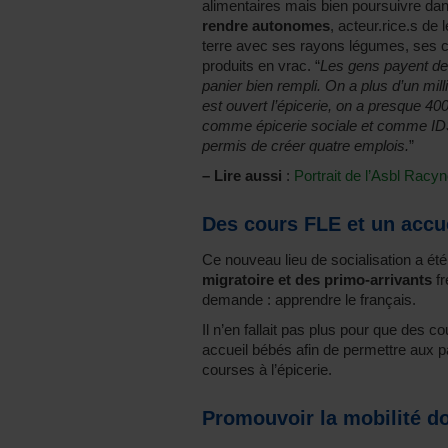
alimentaires mais bien poursuivre dans
rendre autonomes
, acteur.rice.s de 
terre avec ses rayons légumes, ses 
produits en vrac. “
Les gens payent deu
panier bien rempli. On a plus d’un mill
est ouvert l’épicerie, on a presque 4
comme épicerie sociale et comme IDS,
permis de créer quatre emplois.
”
–
Lire aussi
:
Portrait de l’Asbl Racyne
Des cours FLE et un accu
Ce nouveau lieu de socialisation a été
migratoire et des primo-arrivants
fr
demande : apprendre le français.
Il n’en fallait pas plus pour que des
accueil bébés afin de permettre aux p
courses à l’épicerie.
Promouvoir la mobilité do