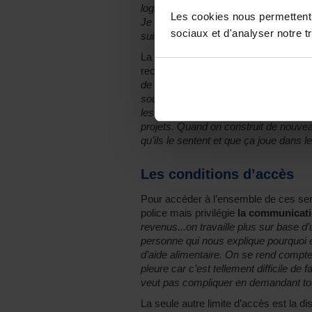
logistique des bâtiments et principalem
Les cookies nous permettent d
Je fais également les tournées dans l
sociaux et d'analyser notre tr
suis de temps en temps au restaurant
La dynamique est donc différente du d
recherche à “
garder l’idée de départ, 
de venir ici, qu’on puisse proposer u
souhaite rester dans cette proximité là
les gens s’y sentent bien. Il est impo
projets. Quand on construit de nouvea
qu’ils le sentent et que ça joue dans le 
Les conditions d’accès
Pour accéder à l’ensemble de ces ser
police mais privilégie
la communicat
revenus...on travaille plus sur base 
personne qui nous explique pourquoi el
d’aide alimentaire. On se rend compte q
pleure car c’est tellement difficile de 
veut pas compliquer en demandant to
La seule autre limite d’accès est la di