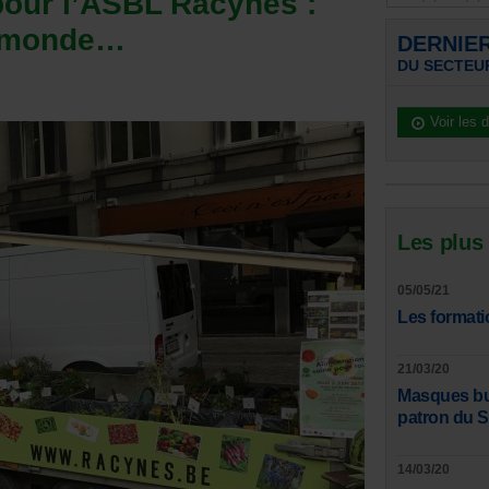
 pour l’ASBL Racynes :
e monde…
DERNIE
DU SECTEU
Voir les 
Les plus
05/05/21
Les formati
21/03/20
Masques bucc
patron du 
14/03/20