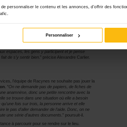
ent des véhicules. Je les contrôle et les entretiens.
e personnaliser le contenu et les annonces, d'offrir des fonctio
es grandes surfaces pour les invendus. Sinon, je
afic.
 social aussi. Je l’ambiance avec ma musique !
”
ébut et sa petite équipe. Mais l’asbl Racynes
de rester relativement bas seuil. Que ça soit facile
n café, qu’on puisse écouter la demande. On
Personnaliser
 des gens. Ce petit lieu de vie, j’ai l’impression que
rtant pour nous que les gens puissent participer aux
ux espaces, les gens y participent et je pense
fait de s’y sentir bien
.” précise Alexandre Carlier.
vices, l’équipe de Racynes ne souhaite pas jouer la
ion
. “
On ne demande pas de papiers, de fiches de
d’une anamnèse, donc une petite rencontre avec la
le se trouve dans une situation où elle a besoin
u’une fois sur trois, la personne arrive et elle
faire le pas d’aller demander de l’aide. Donc, on ne
ute une série d’autres documents
.” poursuit-il.
stance à parcourir pour se rendre sur le lieu.