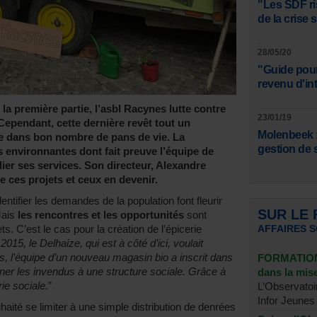
"Les SDF ri
de la crise 
28/05/20
"Guide pour
revenu d'in
a première partie, l’asbl Racynes lutte contre
23/01/19
Cependant, cette dernière revêt tout un
Molenbeek :
e dans bon nombre de pans de vie. La
gestion de 
 environnantes dont fait preuve l’équipe de
ier ses services. Son directeur, Alexandre
e ces projets et ceux en devenir.
ntifier les demandes de la population font fleurir
SUR LE
Mais
les rencontres et les opportunités
sont
. C’est le cas pour la création de l’épicerie
AFFAIRES 
2015, le Delhaize, qui est à côté d’ici, voulait
 l’équipe d’un nouveau magasin bio a inscrit dans
FORMATION 
nner les invendus à une structure sociale. Grâce à
dans la mi
ie sociale.
”
L’Observatoi
Infor Jeunes 
aité se limiter à une simple distribution de denrées