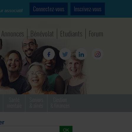
Connectez-vous
Inscrivez-vous
ur associatif
Annonces
Bénévolat
Etudiants
Forum
Santé
Seniors
Gestion
mentale
& aînés
& finances
er