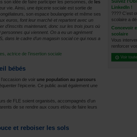
Suivez l'Obs
 son idée de faire participer les personnes, de
les
LinkedIn !
leur vie. Ainsi, une épicerie sociale est sortie de
???? C'est of
congélateurs, son espace boulangerie et même ses
scolaire a dé
x euros, font leur marché et repartent avec un
ier d’inscrits maintenant, donc sur les trois jours où
Concevoir e
00 personnes qui viennent. On a eu un agrément
scolaire
 dans le cadre d’un magasin social ce qui nous a
Vous interve
renforcer vos
s, actrice de l’insertion sociale
Voir tout
eil bébés
 l’occasion de voir
une population au parcours
équenter l’épicerie. Ce public avait également une
 cours de FLE soient organisés, accompagnés d’un
arents de se rendre aux cours et/ou de faire leurs
uce et reboiser les sols