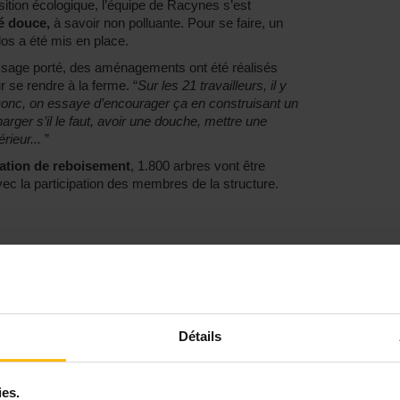
ition écologique, l’équipe de Racynes s’est
é douce,
à savoir non polluante. Pour se faire, un
los a été mis en place.
ssage porté, des aménagements ont été réalisés
r se rendre à la ferme. “
Sur les 21 travailleurs, il y
 Donc, on essaye d’encourager ça en construisant un
arger s’il le faut, avoir une douche, mettre une
rieur...
”
ation de reboisement
, 1.800 arbres vont être
avec la participation des membres de la structure.
e professionnelle s’est agrandie et compte
des travailleur.se.s sont des éducateur.trice.s,
 y croise aussi des psychologues et une graphiste
fait fonctionner l’épicerie sociale. L’important ici est
ces
autant sociales que manuelles afin de pouvoir
Détails
 du restaurant en train de choisir quelle musique va
 depuis mars en article 60. Je suis chargé de
ies.