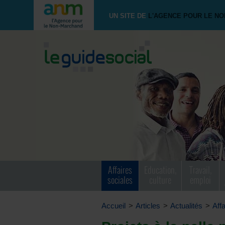
UN SITE DE
L'AGENCE POUR LE N
Affaires
Education,
Travail,
sociales
culture
emploi
Accueil
>
Articles
>
Actualités
>
Aff