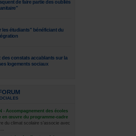
squent de faire partie des oubliés
sanitaire"
 les étudiants" bénéficiant du
tégration
 des constats accablants sur la
ses logements sociaux
 FORUM
SOCIALES
- Accompagnement des écoles
se en œuvre du programme-cadre
re du climat scolaire s’associe avec
...