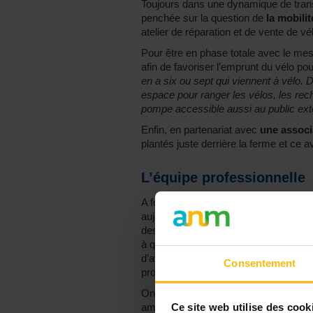
Toujours dans une dynamique de trans
penchée sur la question de
la mobilit
atelier de réparation et de vente de vé
Pour être en phase totale avec le me
afin de favoriser l’emprunt du vélo pou
en a six ou sept qui viennent à vélo.
espace pour ranger les vélos, les rech
pompe accessible aussi au public exté
Enfin, en partenariat avec
une associ
plantés juste derrière la ferme et ce 
L’équipe professionnelle
A force de nouveaux services, l’équip
aujourd’hui 21 travailleurs. La plupart 
des assistant.e.s sociaux.les mais on
à qui s’ajoute une équipe logistique qui 
d’avoir des
casquettes de compéten
Consentement
proposer des activités.
On retrouve José, derrière le comptoir
ambiancer les gens. “
Je suis employé
Ce site web utilise des cook