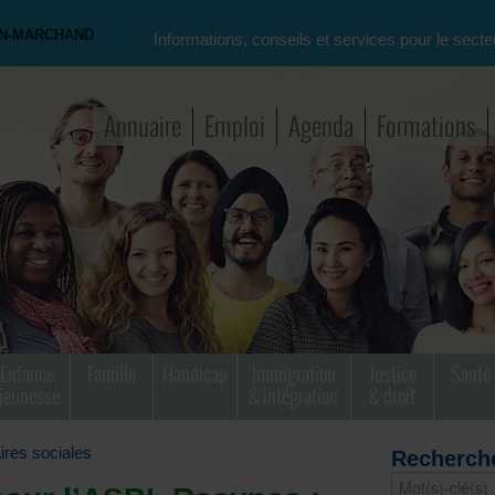
ON-MARCHAND
Informations, conseils et services pour le secte
Annuaire
Emploi
Agenda
Formations
Enfance,
Famille
Handicap
Immigration
Justice
Santé
jeunesse
& intégration
& droit
aires sociales
Recherch