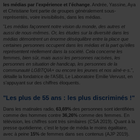
les médias par l’expérience et l’échange
. Andrée, Yassine, Aya
et Christiane font partie de groupes généralement sous-
représentés, voire invisibilisés, dans les médias.
"
Les médias façonnent notre vision du monde, des autres et
aussi de nous-mêmes. Or, les études sur la diversité dans les
médias démontrent un énorme déséquilibre entre la place que
certaines personnes occupent dans les médias et la part qu’elles
représentent réellement dans la société. Cela concerne les
femmes, bien sûr, mais aussi les personnes racisées, les
personnes en situation de handicap, les personnes de la
communauté LGBTQIA+ ou encore les jeunes et nos aîné·e·s.
",
détaille la fondatrice de l’ASBL Le Laboratoire Emilie Vervust, en
s’appuyant sur des chiffres éloquents.
"Les plus de 55 ans : les plus discriminés !"
Dans les matinales radio,
63,69%
des personnes sont identifiées
comme des hommes contre
36,26%
comme des femmes. En
télévision, les chiffres sont très similaires (CSA 2019). Quant à la
presse quotidienne, c’est le type de média le moins égalitaire,
avec à peine
15%
de femmes dans ses contenus (AJP 2019).