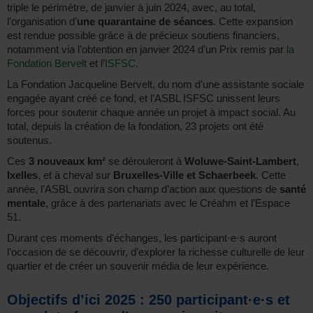
triple le périmètre, de janvier à juin 2024, avec, au total,
l’organisation d’
une quarantaine de séances
. Cette expansion
est rendue possible grâce à de précieux soutiens financiers,
notamment via l’obtention en janvier 2024 d’un Prix remis par
la
Fondation Bervelt
et l’
ISFSC
.
La Fondation Jacqueline Bervelt, du nom d’une assistante sociale
engagée ayant créé ce fond, et l’ASBL ISFSC unissent leurs
forces pour soutenir chaque année un projet à impact social. Au
total, depuis la création de la fondation, 23 projets ont été
soutenus.
Ces
3 nouveaux km²
se dérouleront à
Woluwe-Saint-Lambert
,
Ixelles
, et à cheval sur
Bruxelles-Ville et Schaerbeek
. Cette
année, l’ASBL ouvrira son champ d’action aux questions de
santé
mentale
, grâce à des partenariats avec le Créahm et l’Espace
51.
Durant ces moments d’échanges, les participant·e·s auront
l’occasion de se découvrir, d’explorer la richesse culturelle de leur
quartier et de créer un souvenir média de leur expérience.
Objectifs d’ici 2025 : 250 participant·e·s et