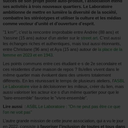
succès de son projet pilote auto-produit, l’association étend
ses activités à trois nouveaux quartiers. Le Laboratoire
ambitionne de mettre en lumière la diversité de la société,
combattre les stéréotypes et utiliser la culture et les médias
comme vecteur d’unité et d’ouverture d’esprit.
"1 km²", c’est la rencontre improbable entre Andrée (88 ans) et
Yassine (15 ans) autour d’un atelier sur le
street art
. C’est aussi
les échanges riches et authentiques, mais tout aussi étonnants,
entre Christiane (96 ans) et Aya (15 ans) autour de
la place de la
femme en 2023 et en 1943
.
Les points communs entre ces étudiant·e·s de 2e secondaire et
ces résidentes d’une maison de repos ? Ils/elles vivent dans le
même quartier mais évoluent dans des univers totalement
différents. En les réunissant le temps de plusieurs ateliers, l’
ASBL
Le Laboratoire
vise à décloisonner les milieux, créer du lien, mais
aussi valoriser les acteur·ice·s d’un même quartier pour que le
"faire-ensemble" favorise le "vivre-ensemble".
Lire aussi
:
ASBL Le Laboratoire : "On ne peut pas être ce que
l’on ne voit pas"
L’autre grande mission de cette jeune association, qui a vu le jour
en 2022, consiste à
favoriser l’inclusion de toutes et tous dans