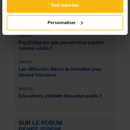
les détecter
Tout autoriser
07/11/07
1 Belge sur 40 dépend de la Vierge Noire
Personnaliser
10/08/16
Psychologues, que pouvez-vous espérer
comme salaire ?
14/04/15
Les différentes filières de formation pour
devenir éducateur
26/08/15
Educateurs, combien êtes-vous payés ?
SUR LE FORUM
ENFANCE, JEUNESSE