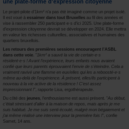
une plate-forme d’expression citoyenne
Le projet-pilote d’1km² n’a pas été imaginé comme un projet isolé.
Il est voué à
essaimer dans tout Bruxelles
au fil des années et
vise à rassembler 250 participant·e·s d’ici 2025. Une plate-forme
d’expression citoyenne devrait se développer en 2024. Elle mettra
en valeur les richesses culturelles, associatives et humaines des
quartiers bruxellois.
Les retours des premières sessions encouragent l’ASBL
dans cette voie
. "
1km² a sauvé la vie de certain·e·s
résident·e·s ! Avant l’expérience, leurs enfants nous avaient
confié que leurs parents éprouvaient l’envie de s’éteindre. Cela a
vraiment ravivé une flamme en eux/elles qui les a reboosté·e·s
même au-delà de l’expérience. À présent, elles/ils participent à
nouveau à la vie active de la résidence ! C’est assez
impressionnant !
", rapporte Lisa, ergothérapeute.
Du côté des
jeunes
, l’enthousiasme est aussi présent. "
Au début,
c’était stressant d’aller à la maison de repos, mais après je me
suis habitué. Je me suis senti écouté, malgré mon bégaiement et
j’ai même réalisé une interview pour la première fois !
", confie
Samet, 14 ans.