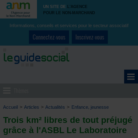
UN SITE DE
L'AGENCE
POUR LE NON-MARCHAND
Informations, conseils et services pour le secteur associatif
Connectez-vous
Inscrivez-vous
Thèmes
Accueil
>
Articles
>
Actualités
>
Enfance, jeunesse
Trois km² libres de tout préjugé
grâce à l'ASBL Le Laboratoire