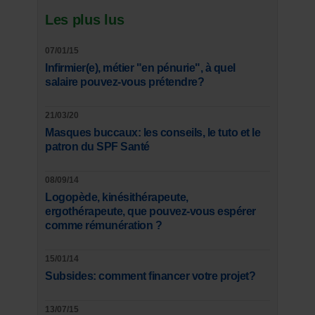
Les plus lus
07/01/15
Infirmier(e), métier "en pénurie", à quel
salaire pouvez-vous prétendre?
21/03/20
Masques buccaux: les conseils, le tuto et le
patron du SPF Santé
08/09/14
Logopède, kinésithérapeute,
ergothérapeute, que pouvez-vous espérer
comme rémunération ?
15/01/14
Subsides: comment financer votre projet?
13/07/15