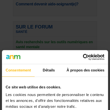
Comment devenir aide-soignant(e)?
SUR LE FORUM
SANTÉ
Avis recherchés sur les outils numériques en
santé mentale
Bonjour à toutes et à tous, Dans le cadre d'une
thèse de ...
Un père désespéré
La vie n'a jamais été tendre avec moi. Mais
Consentement
Détails
À propos des cookies
depuis quelques mois, ...
Presentations
Bonjour à tous. Je m'appellle Amio et je suis de
Ce site web utilise des cookies.
nouveau sur le ...
Les cookies nous permettent de personnaliser le contenu
Voir toutes les discussions
et les annonces, d'offrir des fonctionnalités relatives aux
médias sociaux et d'analyser notre trafic.