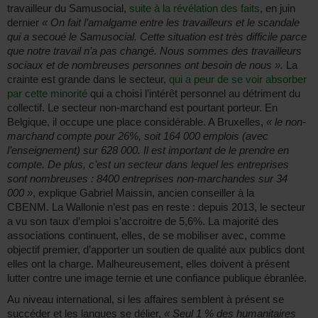
travailleur du Samusocial,
suite à la révélation des faits
, en juin
dernier
« On fait l’amalgame entre les travailleurs et le scandale
qui a secoué le Samusocial. Cette situation est très difficile parce
que notre travail n’a pas changé. Nous sommes des travailleurs
sociaux et de nombreuses personnes ont besoin de nous ».
La
crainte est grande dans le secteur,
qui a peur de se voir absorber
par cette minorité
qui a choisi l’intérêt personnel au détriment du
collectif. Le secteur non-marchand est pourtant porteur. En
Belgique, il occupe une place considérable. A Bruxelles,
« le non-
marchand compte pour 26%, soit 164 000 emplois (avec
l’enseignement) sur 628 000. Il est important de le prendre en
compte. De plus, c’est un secteur dans lequel les entreprises
sont nombreuses : 8400 entreprises non-marchandes sur 34
000 »
, explique Gabriel Maissin, ancien conseiller à la
CBENM. La Wallonie n’est pas en reste : depuis 2013, le secteur
a vu son taux d’emploi s’accroitre de 5,6%. La majorité des
associations continuent, elles, de se mobiliser avec, comme
objectif premier, d’apporter un soutien de qualité aux publics dont
elles ont la charge. Malheureusement, elles doivent à présent
lutter contre une image ternie et une confiance publique ébranlée.
Au niveau international, si les affaires semblent à présent se
succéder et les langues se délier,
« Seul 1 % des humanitaires