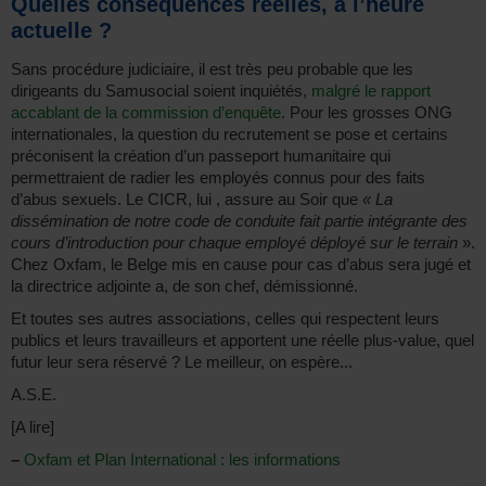
Quelles conséquences réelles, à l’heure
actuelle ?
Sans procédure judiciaire, il est très peu probable que les
dirigeants du Samusocial soient inquiétés,
malgré le rapport
accablant de la commission d’enquête
. Pour les grosses ONG
internationales, la question du recrutement se pose et certains
préconisent la création d’un passeport humanitaire qui
permettraient de radier les employés connus pour des faits
d’abus sexuels. Le CICR, lui , assure au Soir que
« La
dissémination de notre code de conduite fait partie intégrante des
cours d’introduction pour chaque employé déployé sur le terrain
».
Chez Oxfam, le Belge mis en cause pour cas d’abus sera jugé et
la directrice adjointe a, de son chef, démissionné.
Et toutes ses autres associations, celles qui respectent leurs
publics et leurs travailleurs et apportent une réelle plus-value, quel
futur leur sera réservé ? Le meilleur, on espère...
A.S.E.
[A lire]
–
Oxfam et Plan International : les informations