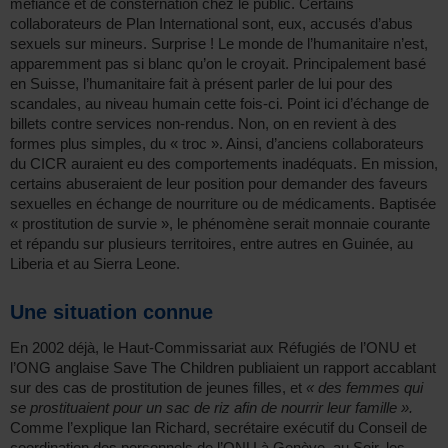
méfiance et de consternation chez le public. Certains
collaborateurs de Plan International sont, eux, accusés d’abus
sexuels sur mineurs. Surprise ! Le monde de l’humanitaire n’est,
apparemment pas si blanc qu’on le croyait. Principalement basé
en Suisse, l’humanitaire fait à présent parler de lui pour des
scandales, au niveau humain cette fois-ci. Point ici d’échange de
billets contre services non-rendus. Non, on en revient à des
formes plus simples, du « troc ». Ainsi, d’anciens collaborateurs
du CICR auraient eu des comportements inadéquats. En mission,
certains abuseraient de leur position pour demander des faveurs
sexuelles en échange de nourriture ou de médicaments. Baptisée
« prostitution de survie », le phénomène serait monnaie courante
et répandu sur plusieurs territoires, entre autres en Guinée, au
Liberia et au Sierra Leone.
Une situation connue
En 2002 déjà, le Haut-Commissariat aux Réfugiés de l’ONU et
l’ONG anglaise Save The Children publiaient un rapport accablant
sur des cas de prostitution de jeunes filles, et
« des femmes qui
se prostituaient pour un sac de riz afin de nourrir leur famille ».
Comme l’explique Ian Richard, secrétaire exécutif du Conseil de
coordination des personnels de l’ONU à Genève, au Soir, les