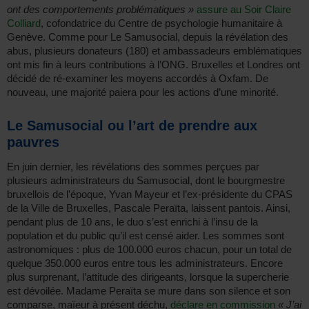
ont des comportements problématiques »
assure au Soir Claire
Colliard
, cofondatrice du Centre de psychologie humanitaire à
Genève. Comme pour Le Samusocial, depuis la révélation des
abus, plusieurs donateurs (180) et ambassadeurs emblématiques
ont mis fin à leurs contributions à l’ONG. Bruxelles et Londres ont
décidé de ré-examiner les moyens accordés à Oxfam. De
nouveau, une majorité paiera pour les actions d’une minorité.
Le Samusocial ou l’art de prendre aux
pauvres
En juin dernier, les révélations des sommes perçues par
plusieurs administrateurs du Samusocial, dont le bourgmestre
bruxellois de l’époque, Yvan Mayeur et l’ex-présidente du CPAS
de la Ville de Bruxelles, Pascale Peraïta, laissent pantois. Ainsi,
pendant plus de 10 ans, le duo s’est enrichi à l’insu de la
population et du public qu’il est censé aider. Les sommes sont
astronomiques : plus de 100.000 euros chacun, pour un total de
quelque 350.000 euros entre tous les administrateurs. Encore
plus surprenant, l’attitude des dirigeants, lorsque la supercherie
est dévoilée. Madame Peraïta se mure dans son silence et son
comparse, maïeur à présent déchu,
déclare en commission
« J’ai