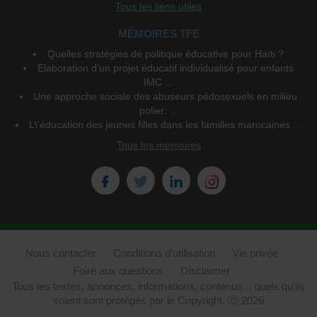
Tous les liens utiles
MÉMOIRES TFE
Quelles stratégies de politique éducative pour Haïti ?
Elaboration d'un projet éducatif individualisé pour enfants
IMC ...
Une approche sociale des abuseurs pédosexuels en milieu
polier: ...
L\'éducation des jeunes filles dans les familles marocaines ...
Tous les mémoires
Nous contacter
Conditions d'utilisation
Vie privée
Foire aux questions
Disclaimer
Tous les textes, annonces, informations, contenus... quels qu’ils
soient sont protégés par le Copyright. Ⓒ 2026