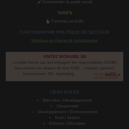
Commander le guide social
TARIFS
Formules et tarifs
CARTOGRAPHIE POLITIQUE DU SECTEUR
Ministres en charge et compétences
VISITEZ MONASBL.BE
La plate-forme qui accompagne les responsables d’ASBL
dans toutes les étapes de leur ASBL : création, gestion,
financement, RH, marketing...
LIENS UTILES
Bien-être / Développement
Citoyenneté
Développement / Environnement
Droit / Justice
Enfance / Education