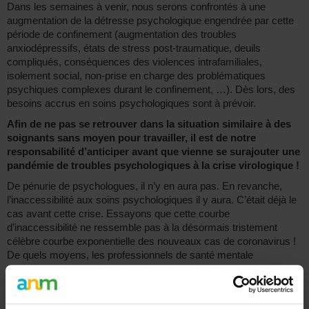
Dans les semaines à venir, nous serons confrontés à une
augmentation de la détresse psychologique engendrée par cette
période de confinement (augmentation des troubles
anxiodépressifs, états de stress post-traumatique, deuils
compliqués, conséquences des violences intrafamiliales,
isolement social, non-prise en charge des problématiques
psychiques complexes durant le confinement, …). Dès lors, des
besoins accrus en soins psychologiques sont à prévoir.
Afin de ne pas se retrouver dans la situation similaire à des
soignants sans moyen pour travailler, il est de notre
responsabilité d’anticiper avant que vienne se surajouter une
pandémie de troubles psychologiques à la crise virologique !
De pénurie de psychologues, il n’y en aura pas. En revanche,
l’inaccessibilité aux soins psychologiques il y aura. C’était déjà le
cas avant cette crise. Essayons que cette courbe
d’inaccessibilité ne ressemble pas à la désormais tristement
célèbre courbe exponentielle des nouveaux cas de coronavirus !
De quels moyens, les professionnels de santé mentale
disposeront-ils pour faire face à ces innombrables demandes de
soins psychologiques ? Nous demandons une réponse claire de
nos décideurs politiques afin de nous y préparer.