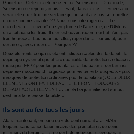
Guidelines. Celle-ci a été refusée par Sciensano… D’habitude,
Sciensano ne répond jamais … Sauf, dans ce cas … Sciensano
serait-elle une structure sectaire qui ne souhaite pas se remettre
en question ni s’adapter ?? Nous nous interrogeons … Le
chercheur et "trouveur" du symptôme de l’anosmie, de l’UMons,
en a fait aussi les frais. Il s’en est ouvert récemment et n’est pas
très heureux… Les autorités, elles, répondent… parfois et, pour
certaines, avec mépris… Pourquoi ??
Deux éléments conjoints étaient indispensables dès le début : le
dépistage systématique et la disponibilité de protections efficaces
(masques FFP2 pour les prestataires et les patients contaminés
dépistés- masques chirurgicaux pour les patients suspects - puis
masques de protection ordinaires pour la population). CES DEUX
ELEMENTS ONT FAIT DEFAUT … ET FONT TOUJOURS
DEFAUT ACTUELLEMENT … Le bla bla journalier est surtout
destiné à faire passer la pilule...
Ils sont au feu tous les jours
Alors maintenant, on parle de « dé-confinement » … MAIS -
toujours sans concertation ni avis des prestataires de soins
infirmiers de terrain … Ils ne sont, de nouveau, ni évoqués ni