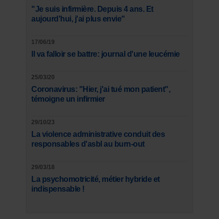
"Je suis infirmière. Depuis 4 ans. Et
aujourd'hui, j'ai plus envie"
17/06/19
Il va falloir se battre: journal d'une leucémie
25/03/20
Coronavirus: "Hier, j'ai tué mon patient",
témoigne un infirmier
29/10/23
La violence administrative conduit des
responsables d'asbl au burn-out
29/03/18
La psychomotricité, métier hybride et
indispensable !