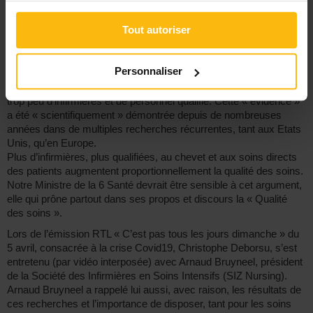
Le Rapport exhorte les Etats et les autorités à identifier les
Tout autoriser
besoins en ces matières et à faire une priorité de l’investissement
dans la formation, l’emploi, l’encadrement et la reconnaissance de
la profession infirmière. Le « Chief Executive Officer » du CII/ICN,
Personnaliser
Howard Catton, rappelle que les taux d’infection, les erreurs
médicales et les taux de mortalité sont plus élevés quand il y a
trop peu d’infirmières et de personnel qualifié. Cette « évidence »
a été « scientifiquement » démontrée depuis de nombreuses
années dans de multiples recherches récurrentes, tant aux Etats
Unis, qu’en Europe.
Plus d’infirmières, plus qualifiées, au chevet et aux soins directs
des patients augmentent proportionnellement la qualité des soins.
Notre Ministre de la 6 Santé devrait être sensible à cet argument,
elle qui prône partout dans ses propos et discours la « Qualité
des soins ».
Lors de l’émission RTL « C’est pas tous les jours dimanche » du
5 avril, consacrée à la crise Covid19, Christophe Deborsu, s’est
entretenu (par vidéo interposée) avec Arnaud Bruyneel, président
de la Société des Infirmières en Soins Intensifs (SIZ Nursing).
Arnaud Bruyneel a rappelé lui aussi, avec raison, les résultats de
ces recherches et l’importance de disposer, tant pour les soins