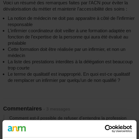
Voici un résumé des remarques faites par l’ACN pour éviter la
dévalorisation du métier et maintenir l’accessibilité des soins :
La notion de médecin ne doit pas apparaitre à côté de l’infirmier
responsable
L’infirmier coordinateur doit veiller à une formation adaptée en
fonction de l’expertise de la personne qui aura été évalué au
préalable
Cette formation doit être réalisée par un infirmier, et non un
médecin
La liste des prestations interdites à la délégation est beaucoup
trop courte
Le terme de qualitatif est inapproprié. En quoi est-ce qualitatif
de remplacer un infirmier par quelqu’un de non qualifié ?
Commentaires
- 3 messages
Comment est-il possible de refuser d'entendre la profession
unie via l'UGIB UNION Générale des infirmiers de Belgique
Coronaf
lundi 9 novembre 2020 19:17