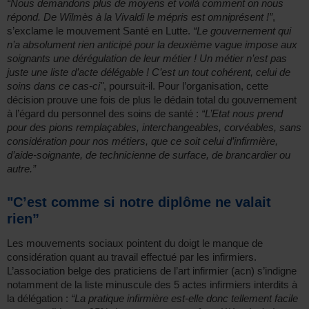
“Nous demandons plus de moyens et voilà comment on nous
répond. De Wilmès à la Vivaldi le mépris est omniprésent !”
,
s’exclame le mouvement Santé en Lutte.
“Le gouvernement qui
n’a absolument rien anticipé pour la deuxième vague impose aux
soignants une dérégulation de leur métier ! Un métier n’est pas
juste une liste d’acte délégable ! C’est un tout cohérent, celui de
soins dans ce cas-ci"
, poursuit-il. Pour l’organisation, cette
décision prouve une fois de plus le dédain total du gouvernement
à l’égard du personnel des soins de santé :
“L’Etat nous prend
pour des pions remplaçables, interchangeables, corvéables, sans
considération pour nos métiers, que ce soit celui d’infirmière,
d’aide-soignante, de technicienne de surface, de brancardier ou
autre.”
"C’est comme si notre diplôme ne valait
rien”
Les mouvements sociaux pointent du doigt le manque de
considération quant au travail effectué par les infirmiers.
L’association belge des praticiens de l’art infirmier (acn) s’indigne
notamment de la liste minuscule des 5 actes infirmiers interdits à
la délégation :
“La pratique infirmière est-elle donc tellement facile