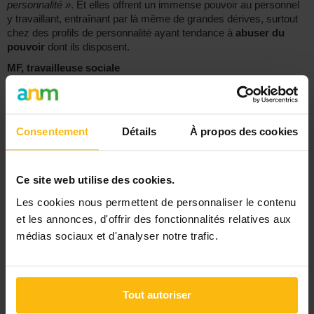
personnalité »
. Et elles offrent un immense pouvoir au personnel
y travaillant, entraînant par là même de grandes dérives, surtout
chez des profils de personnalité ayant tendance à
abuser du
pouvoir
dont ils disposent.
MF, travailleuse sociale
Réagir
Consentement
Détails
À propos des cookies
Ce site web utilise des cookies.
Les cookies nous permettent de personnaliser le contenu
Signaler
et les annonces, d'offrir des fonctionnalités relatives aux
médias sociaux et d'analyser notre trafic.
« Retour
Rechercher
Tout autoriser