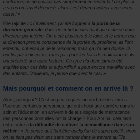
confiance, on ne pouvait pas simplement en rester là ! De plus, il
a su qu’on l’avait dénoncé, alors il est devenu odieux avec nous
aussi ! »
Elle rajoute :
« Finalement, j’ai été frapper à
la porte de la
direction générale
, donc un échelon plus haut que celui de notre
directeur par intérim. On a été plusieurs à le faire, et le temps que
la direction prenne conscience de la portée du problème, ils l’ont
entendu, ont essayé de le raisonner, mais ça n’a rien donné. Ils
ont fini par le licencier, mais pas pour les faits de maltraitance, ils
ont prétexté une autre histoire. Ce type n’a donc jamais été
inquiété pour ces faits et aujourd’hui, il peut encore travailler avec
des enfants. D’ailleurs, je pense que c’est le cas. »
Mais pourquoi et comment on en arrive là ?
Alors, pourquoi ? C’est un peu la question qui brûle les lèvres.
Pourquoi certaines personnes, qui ont choisi une carrière dans le
soin et l’éducation, en arrivent à de tels degrés de maltraitance
des personnes dont elles ont la charge ? Pour Amina, cela tient
entre autre à
la difficulté de cultiver la bienveillance dans son
métier
:
« Je pense qu’il faut être quelqu’un de supra positif, sinon
on ne tient pas deux ans sans tomber dans le travers du "Je