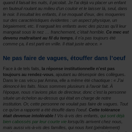
quand il faisait les nuits, il picolait. Je l’ai déjà vu placer un enfant
en fauteuil roulant au milieu d’un couloir et le laisser là, seul, dans
le noir. Il insultait les enfants, il se moquait d’eux, des moqueries
sur des caractéristiques évidentes : un aspect physique, un
bégaiement, etc. Il narguait les enfants avec des pizzas qu’il leur
mangeait sous le nez … franchement, c’était horrible.
Ce mec est
devenu maltraitant au fil du temps
, il n’a pas toujours été
comme ça, il est parti en vrille. Il était juste atroce. »
Ne pas faire de vagues, étouffer dans l’oeuf
Face à de tels faits,
la réponse institutionnelle n’est pas
toujours au rendez-vous
, ajoutant au désespoir des collègues.
Dans le cas vécu par Amina, elle a même été chaotique :
« J’ai
dénoncé les faits. Nous sommes plusieurs à l’avoir fait. À
l’époque, nous n’avions plus de directeur, donc c’est la personne
située un échelon au-dessus qui était en charge de notre
institution. Or, cette personne ne voulait pas faire de vagues. Tout
ce qu’on a rapporté a été étouffé dans l’oeuf.
Cette tolérance
était devenue intolérable !
Vis-à-vis des enfants,
qui sont déjà
bien cabossés par leur courte vie
lorsqu’ils arrivent chez nous,
mais aussi vis-à-vis des familles, qui nous font (péniblement)