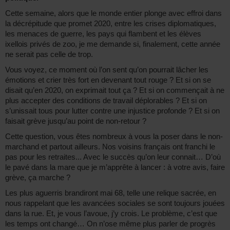
Cette semaine, alors que le monde entier plonge avec effroi dans
la décrépitude que promet 2020, entre les crises diplomatiques,
les menaces de guerre, les pays qui flambent et les élèves
ixellois privés de zoo, je me demande si, finalement, cette année
ne serait pas celle de trop.
Vous voyez, ce moment où l’on sent qu’on pourrait lâcher les
émotions et crier très fort en devenant tout rouge ? Et si on se
disait qu’en 2020, on exprimait tout ça ? Et si on commençait à ne
plus accepter des conditions de travail déplorables ? Et si on
s’unissait tous pour lutter contre une injustice profonde ? Et si on
faisait grève jusqu’au point de non-retour ?
Cette question, vous êtes nombreux à vous la poser dans le non-
marchand et partout ailleurs. Nos voisins français ont franchi le
pas pour les retraites... Avec le succès qu’on leur connait… D’où
le pavé dans la mare que je m’apprête à lancer : à votre avis, faire
grève, ça marche ?
Les plus aguerris brandiront mai 68, telle une relique sacrée, en
nous rappelant que les avancées sociales se sont toujours jouées
dans la rue. Et, je vous l’avoue, j’y crois. Le problème, c’est que
les temps ont changé… On n’ose même plus parler de progrès