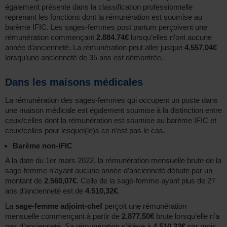
également présente dans la classification professionnelle
reprenant les fonctions dont la rémunération est soumise au
barème IFIC. Les sages-femmes post partum perçoivent une
rémunération commençant
2.884.74€
lorsqu’elles n’ont aucune
année d’ancienneté. La rémunération peut aller jusque
4.557.04€
lorsqu’une ancienneté de 35 ans est démontrée.
Dans les maisons médicales
La rémunération des sages-femmes qui occupent un poste dans
une maison médicale est également soumise à la distinction entre
ceux/celles dont la rémunération est soumise au barème IFIC et
ceux/celles pour lesquel(le)s ce n’est pas le cas.
Barème non-IFIC
A la date du 1er mars 2022, la rémunération mensuelle brute de la
sage-femme n’ayant aucune année d’ancienneté débute par un
montant de
2.560,07€
. Celle de la sage-femme ayant plus de 27
ans d’ancienneté est de
4.510,32€
.
La
sage-femme adjoint-chef
perçoit une rémunération
mensuelle commençant à partir de
2.877,50€
brute lorsqu’elle n’a
pas d’ancienneté. Sa rémunération s’élève à
4.510,32€
par mois