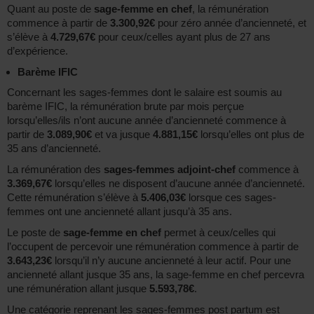
Quant au poste de
sage-femme en chef
, la rémunération
commence à partir de
3.300,92€
pour zéro année d’ancienneté, et
s’élève à
4.729,67€
pour ceux/celles ayant plus de 27 ans
d’expérience.
Barème IFIC
Concernant les sages-femmes dont le salaire est soumis au
barème IFIC, la rémunération brute par mois perçue
lorsqu’elles/ils n’ont aucune année d’ancienneté commence à
partir de
3.089,90€
et va jusque
4.881,15€
lorsqu’elles ont plus de
35 ans d’ancienneté.
La rémunération des
sages-femmes adjoint-chef
commence à
3.369,67€
lorsqu’elles ne disposent d’aucune année d’ancienneté.
Cette rémunération s’élève à
5.406,03€
lorsque ces sages-
femmes ont une ancienneté allant jusqu’à 35 ans.
Le poste de
sage-femme en chef
permet à ceux/celles qui
l’occupent de percevoir une rémunération commence à partir de
3.643,23€
lorsqu’il n’y aucune ancienneté à leur actif. Pour une
ancienneté allant jusque 35 ans, la sage-femme en chef percevra
une rémunération allant jusque
5.593,78€
.
Une catégorie reprenant les sages-femmes post partum est