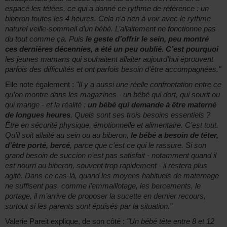
espacé les tétées, ce qui a donné ce rythme de référence : un
biberon toutes les 4 heures. Cela n’a rien à voir avec le rythme
naturel veille-sommeil d’un bébé. L’allaitement ne fonctionne pas
du tout comme ça. Puis
le geste d’offrir le sein, peu montré
ces dernières décennies, a été un peu oublié. C’est pourquoi
les jeunes mamans qui souhaitent allaiter aujourd’hui éprouvent
parfois des difficultés et ont parfois besoin d’être accompagnées."
Elle note également :
"Il y a aussi une réelle confrontation entre ce
qu’on montre dans les magazines - un bébé qui dort, qui sourit ou
qui mange - et la réalité :
un bébé qui demande à être materné
de longues heures
. Quels sont ses trois besoins essentiels ?
Être en sécurité physique, émotionnelle et alimentaire. C’est tout.
Qu’il soit allaité au sein ou au biberon,
le bébé a besoin de téter,
d’être porté, bercé
, parce que c’est ce qui le rassure. Si son
grand besoin de succion n’est pas satisfait - notamment quand il
est nourri au biberon, souvent trop rapidement - il restera plus
agité. Dans ce cas-là, quand les moyens habituels de maternage
ne suffisent pas, comme l’emmaillotage, les bercements, le
portage, il m’arrive de proposer la sucette en dernier recours,
surtout si les parents sont épuisés par la situation."
Valerie Pareit explique, de son côté :
"Un bébé tête entre 8 et 12