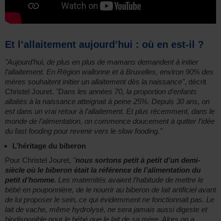
Et l’allaitement aujourd’hui : où en est-il ?
"Aujourd’hui, de plus en plus de mamans demandent à initier
l’allaitement. En Région wallonne et à Bruxelles, environ 90% des
mères souhaitent initier un allaitement dès la naissance"
, décrit
Christel Jouret.
"Dans les années 70, la proportion d’enfants
allaités à la naissance atteignait à peine 25%. Depuis 30 ans, on
est dans un vrai retour à l’allaitement. Et plus récemment, dans le
monde de l’alimentation, on commence doucement à quitter l’idée
du fast fooding pour revenir vers le slow fooding."
L’héritage du biberon
Pour Christel Jouret,
"
nous sortons petit à petit d’un demi-
siècle où le biberon était la référence de l’alimentation du
petit d’homme
. Les maternités avaient l’habitude de mettre le
bébé en pouponnière, de le nourrir au biberon de lait artificiel avant
de lui proposer le sein, ce qui évidemment ne fonctionnait pas. Le
lait de vache, même hydrolysé, ne sera jamais aussi digeste et
biodisponible pour le bébé que le lait de sa mère. Alors on a