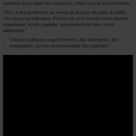
semaine ou se plaint de crevasses, il faut nous la recommander."
"S’il y a des problèmes au niveau de la prise de poids du bébé,
c’est aussi un indicateur. Et bien sûr, si la maman émet d’autres
inquiétudes, ou des plaintes, qui peuvent être liées à son
allaitement."
"J’ai des collègues sages-femmes, des infirmières, des
ostéopathes, qui me recommandent des patientes."