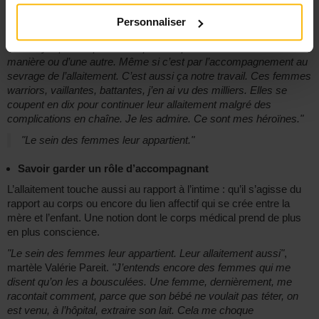
"Quel que soit le problème, il y a des solutions adaptées à chaque
cas"
, rassure Christel Jouret.
"Avant tout, la solution apportée doit
Personnaliser
coller au projet des mamans, à leur réalité, dans leur contexte de
vie. Il n’y a pas de problème qu’on ne puisse résoudre d’une
manière ou d’une autre. Même si c’est par l’accompagnement au
sevrage de l’allaitement. C’est aussi ça notre travail. Ces femmes
warriors, vaillantes, battantes, j’en ai vu des milliers. Elles se
coupent en dix pour continuer leur allaitement malgré des
complications en chaîne. Je les admire. Ce sont mes héroïnes."
"Le sein des femmes leur appartient."
Savoir garder un rôle d’accompagnant
L’allaitement touche aussi au rapport à l’intime : qu’il s’agisse du
rapport au corps ou encore du lien affectif qui se crée entre la
mère et l’enfant. Une notion dont le corps médical prend de plus
en plus conscience.
"Le sein des femmes leur appartient. Leur allaitement aussi"
,
martèle Valérie Pareit.
"J’entends encore des femmes qui me
disent qu’on les a bousculées. Une femme, dernièrement, me
racontait comment, parce que son bébé ne voulait pas téter, on
est venu, à l’hôpital, extraire son lait. Cela me choque