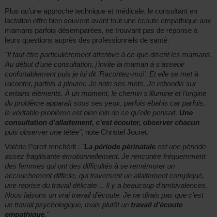
Plus qu’une approche technique et médicale, le consultant en
lactation offre bien souvent avant tout une écoute empathique aux
mamans parfois désemparées, ne trouvant pas de réponse à
leurs questions auprès des professionnels de santé.
"Il faut être particulièrement attentive à ce que disent les mamans.
Au début d’une consultation, j’invite la maman à s’asseoir
confortablement puis je lui dit ’Racontez-moi’. Et elle se met à
raconter, parfois à pleurer. Je note ses mots. Je rebondis sur
certains éléments. À un moment, le chemin s’illumine et l’origine
du problème apparaît sous ses yeux, parfois ébahis car parfois,
le véritable problème est bien loin de ce qu’elle pensait.
Une
consultation d’allaitement, c’est écouter, observer chacun
puis observer une tétée"
, note Christel Jouret.
Valérie Pareit renchérit :
"
La période périnatale
est une période
assez fragilisante émotionnellement. Je rencontre fréquemment
des femmes qui ont des difficultés à se remémorer un
accouchement difficile, qui traversent un allaitement compliqué,
une reprise du travail délicate… Il y a beaucoup d’ambivalences.
Nous faisons un vrai travail d’écoute. Je ne dirais pas que c’est
un travail psychologique, mais plutôt un
travail d’écoute
empathique
."