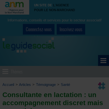
UN SITE DE
L'AGENCE
POUR LE NON-MARCHAND
Informations, conseils et services pour le secteur associatif
Connectez-vous
Inscrivez-vous
Thèmes
Accueil
>
Articles
>
Témoignage
>
Santé
Consultante en lactation : un
accompagnement discret mais