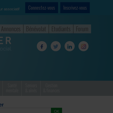
Connectez-vous
Inscrivez-vous
ur associatif
Annonces
Bénévolat
Etudiants
Forum
Santé
Seniors
Gestion
mentale
& aînés
& finances
er