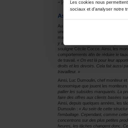
–
[A lire] :
Handicap : une boulangeri
Les cookies nous permettent d
sociaux et d'analyser notre tr
Assurer une production d
Au-delà de l’aspect social de leur mét
une activité économique et qu’ils doiv
manière sérieuse par les employés.
«
y a un réel fait social ou s’il s’agit d’
souligne Cécile Cocce. Ainsi, les moni
comportements afin de réduire le tau
de travail.
« On est là pour leur appor
droits et les devoirs. Cela fait aussi 
travailleur. »
Ainsi, Luc Dumoulin, chef moniteur et 
économique que jouent les moniteurs
pallier les subsides manquants. La pr
faire des offres aux clients basées s
Ainsi, depuis quelques années, les t
Dumoulin :
« Au sein de cette struct
l’emballage. Cependant, comme cette a
concentrons sur des plus petites produ
heures, les tâches changent donc. Cec