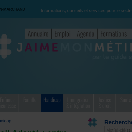
ON-MARCHAND
Informations, conseils et services pour le secte
Annuaire
Emploi
Agenda
Formations
Enfance,
Famille
Handicap
Immigration
Justice
Santé
jeunesse
& intégration
& droit
dicap
Recherch