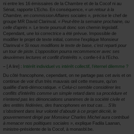
ni entre les 16 émissaires de la Chambre et de la Cocof ni au
Sénat, rapporte L’Echo. En conséquence,
« un retour à la
Chambre, en commission Affaires sociales »,
précise le chef de
groupe MR David Clarinval.
« Peut-être la semaine prochaine, ou
celle d’après »
. Le texte poursuit donc son chemin législatif.
Cependant, une loi correctrice a été prévue. Impossible de
modifier le projet de texte initial, comme l’explique Monsieur
Clarinval
« Si nous modifions le texte de base, c’est reparti pour
un tour de piste. L’opposition pourra recommencer avec ses
deuxièmes lectures et conflit d’intérêts »
, confie-t-il à l’Echo.
–
[ A lire] :
Intérêt individuel vs intérêt collectif, l’éternel dilemme ?
Du côté francophone, cependant, on ne partage pas cet avis et on
continue de voir d’un très mauvais œil cette mesure, qu’on
qualifie d’anti-démocratique.
« Celui-ci semble considérer les
conflits d’intérêts comme un simple retard dans sa procédure et
n’entend pas les dénonciations unanimes de la société civile et
des entités fédérées, des francophones en tout cas… S’ils
s’obstinent dans leur volonté d’aboutir à ce projet décrié, le
gouvernement dirigé par Monsieur Charles Michel aura contribué
à menacer nos politiques sociales »
, explique Fadila Laanan,
ministre-présidente de la Cocof, à monasbl.be.