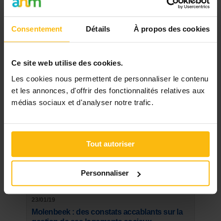
Les plus lus
Consentement
Détails
À propos des cookies
05/05/21
Les formations pour devenir assistant social
Ce site web utilise des cookies.
21/03/20
Masques buccaux: les conseils, le tuto et le
Les cookies nous permettent de personnaliser le contenu
patron du SPF Santé
et les annonces, d'offrir des fonctionnalités relatives aux
médias sociaux et d'analyser notre trafic.
14/03/20
"Les SDF risquent de faire partie des oubliés
de la crise sanitaire"
Tout autoriser
28/05/20
"Guide pour les étudiants" bénéficiant du
Personnaliser
revenu d'intégration
23/01/19
Molenbeek : des constats accablants sur la