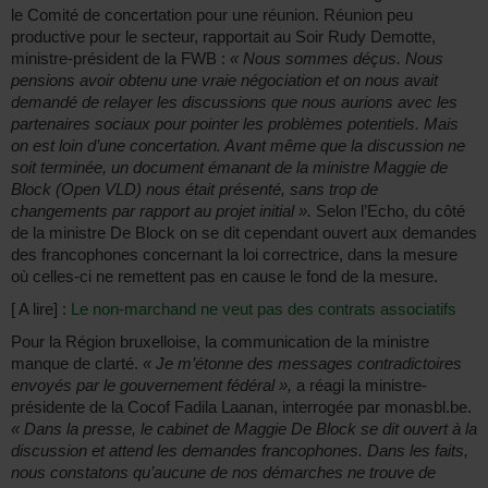
le Comité de concertation pour une réunion. Réunion peu
productive pour le secteur, rapportait au Soir Rudy Demotte,
ministre-président de la FWB :
« Nous sommes déçus. Nous
pensions avoir obtenu une vraie négociation et on nous avait
demandé de relayer les discussions que nous aurions avec les
partenaires sociaux pour pointer les problèmes potentiels. Mais
on est loin d’une concertation. Avant même que la discussion ne
soit terminée, un document émanant de la ministre Maggie de
Block (Open VLD) nous était présenté, sans trop de
changements par rapport au projet initial ».
Selon l’Echo, du côté
de la ministre De Block on se dit cependant ouvert aux demandes
des francophones concernant la loi correctrice, dans la mesure
où celles-ci ne remettent pas en cause le fond de la mesure.
[ A lire] :
Le non-marchand ne veut pas des contrats associatifs
Pour la Région bruxelloise, la communication de la ministre
manque de clarté.
« Je m’étonne des messages contradictoires
envoyés par le gouvernement fédéral »,
a réagi la ministre-
présidente de la Cocof Fadila Laanan, interrogée par monasbl.be.
« Dans la presse, le cabinet de Maggie De Block se dit ouvert à la
discussion et attend les demandes francophones. Dans les faits,
nous constatons qu’aucune de nos démarches ne trouve de