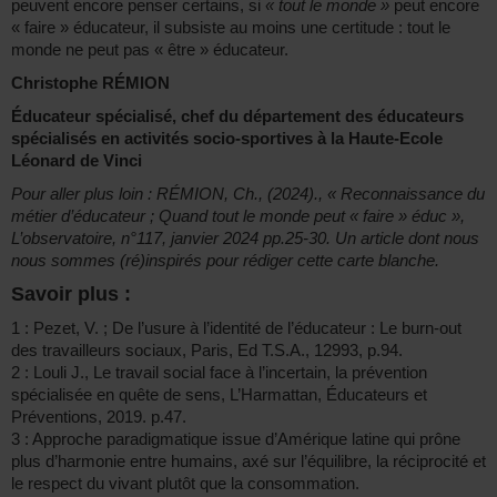
peuvent encore penser certains, si
« tout le monde »
peut encore
« faire » éducateur, il subsiste au moins une certitude : tout le
monde ne peut pas « être » éducateur.
Christophe RÉMION
Éducateur spécialisé, chef du département des éducateurs
spécialisés en activités socio-sportives à la Haute-Ecole
Léonard de Vinci
Pour aller plus loin : RÉMION, Ch., (2024)., « Reconnaissance du
métier d’éducateur ; Quand tout le monde peut « faire » éduc »,
L’observatoire, n°117, janvier 2024 pp.25-30. Un article dont nous
nous sommes (ré)inspirés pour rédiger cette carte blanche.
Savoir plus :
1 : Pezet, V. ; De l’usure à l’identité de l’éducateur : Le burn-out
des travailleurs sociaux, Paris, Ed T.S.A., 12993, p.94.
2 : Louli J., Le travail social face à l’incertain, la prévention
spécialisée en quête de sens, L’Harmattan, Éducateurs et
Préventions, 2019. p.47.
3 : Approche paradigmatique issue d’Amérique latine qui prône
plus d’harmonie entre humains, axé sur l’équilibre, la réciprocité et
le respect du vivant plutôt que la consommation.