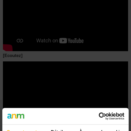
[Ecoutez]