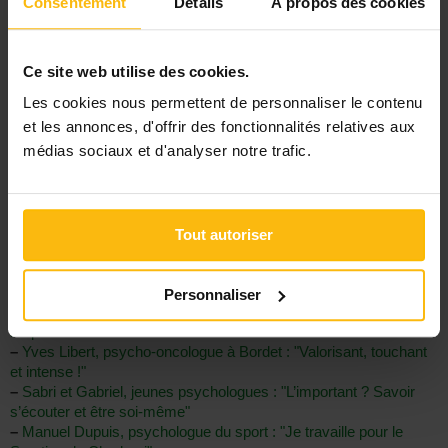
Consentement
Détails
À propos des cookies
Ce site web utilise des cookies.
–
La totalité du podcast de Michael, psychologue clinicien en
Les cookies nous permettent de personnaliser le contenu
cliquant sur ce lien
et les annonces, d'offrir des fonctionnalités relatives aux
[Découvrez les fiches métiers dédiées à la profession de
médias sociaux et d'analyser notre trafic.
psychologue]
:
–
Travailler dans la santé mentale : devenir psychologue
–
Quelle formation pour devenir psychologue en Belgique ?
–
Devenir psychologue indépendant : les conseils de Quentin
Tout autoriser
Vassart
–
Notre guide pratique pour devenir psy indépendant
[Découvrez les autres témoignages de psychologues]
:
Personnaliser
–
Psychologue spécialisée en transidentité : "Un métier plein de
surprises !"
–
Yves Libert, psycho-oncologue à Bordet : "Valorisant, touchant
et intense !"
–
Sabri et Gabriel, jeunes psychologues : "L’important ? Savoir
s’écouter et être soi-même"
–
Manuel Dupuis, psychologue du sport : "Je travaille pour le