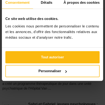
Consentement
Détails
À propos des cookies
Yves Libert, psycho-oncologue à Bordet:
Ce site web utilise des cookies.
"Valorisant, touchant et intense !"
Témoignage
Les cookies nous permettent de personnaliser le contenu
01/09/22
et les annonces, d'offrir des fonctionnalités relatives aux
Le champ de la psychologie est très large : la
médias sociaux et d'analyser notre trafic.
psychologie de l'enfant, la sexologie, la neuropsychologie... Pour
Yves Libert, c'est la ...
Tout autoriser
"Le psychologue est dans une co-
thérapie avec le patient"
Témoignage
Personnaliser
25/08/22
Psychothérapeute depuis 25 ans, Séverine Piret
a créé un programme thérapeutique de jour dans une unité
psychiatrique de l'Hôpital Van ...
Sabri et Gabriel, jeunes psychologues :