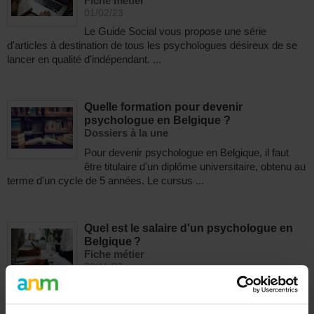
Fiche métier
01/02/23
Le Guide Social vous propose une série
d'articles à destination de tous les psychologues désireux de se
lancer en qualité d'indépendant. ...
Quelle formation pour devenir
psychologue en Belgique ?
Dossiers à la une
Pour devenir psychologue en Belgique, il faut
être titulaire d'un diplôme universitaire, obtenu au
terme d'un cycle de 5 années. Le cursus ...
Quel est le salaire d'un psychologue en
Belgique ?
Fiche métier
30/11/22
Le psychologue, au sens professionnel, est une
personne diplômée de psychologie. Le psychologue est présent
dans différents domaines. Il ...