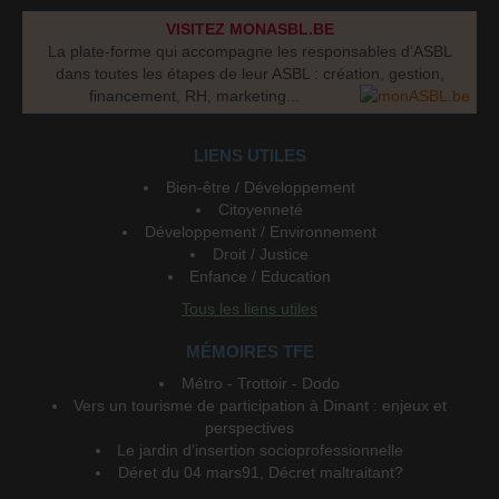
VISITEZ MONASBL.BE
La plate-forme qui accompagne les responsables d’ASBL
dans toutes les étapes de leur ASBL : création, gestion,
financement, RH, marketing...
LIENS UTILES
Bien-être / Développement
Citoyenneté
Développement / Environnement
Droit / Justice
Enfance / Education
Tous les liens utiles
MÉMOIRES TFE
Métro - Trottoir - Dodo
Vers un tourisme de participation à Dinant : enjeux et
perspectives
Le jardin d'insertion socioprofessionnelle
Déret du 04 mars91, Décret maltraitant?