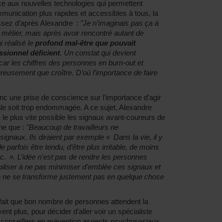
âce aux nouvelles technologies qui permettent
unication plus rapides et accessibles à tous, la
 assez d’après Alexandre :
"Je n’imaginais pas ça à
métier, mais après avoir rencontré autant de
i réalisé le
profond mal-être que pouvait
sionnel déficient
. Un constat qui devient
 car les chiffres des personnes en burn-out et
eusement que croître. D’où l’importance de faire
onc une prise de conscience sur l’importance d’agir
le soit trop endommagée. A ce sujet, Alexandre
e le plus vite possible les signaux avant-coureurs de
gne que :
"Beaucoup de travailleurs ne
ignaux. Ils diraient par exemple « Dans la vie, il y
 parfois être tendu, d’être plus irritable, de moins
tc. ». L’idée n’est pas de rendre les personnes
iliser à ne pas minimiser d’emblée ces signaux et
la ne se transforme justement pas en quelque chose
e fait que bon nombre de personnes attendent la
nt plus, pour décider d’aller voir un spécialiste
s conseillers en prévention aspects psychosociaux