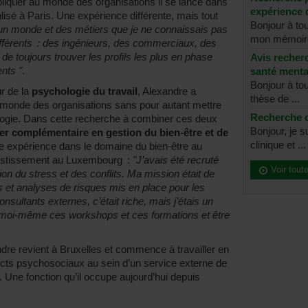
liquer au monde des organisations il se lance dans
expérience 
isé à Paris. Une expérience différente, mais tout
Bonjour à tou
 un monde et des métiers que je ne connaissais pas
mon mémoire
 différents : des ingénieurs, des commerciaux, des
f de toujours trouver les profils les plus en phase
Avis recher
ents "
.
santé menta
Bonjour à to
r de la
psychologie du travail
, Alexandre a
thèse de ...
le monde des organisations sans pour autant mettre
Recherche d
ologie. Dans cette recherche à combiner ces deux
Bonjour, je 
er complémentaire en gestion du bien-être et de
clinique et ...
 expérience dans le domaine du bien-être au
vestissement au Luxembourg :
"J’avais été recruté
Voir tout
ion du stress et des conflits. Ma mission était de
 et analyses de risques mis en place pour les
onsultants externes, c’était riche, mais j’étais un
 moi-même ces workshops et ces formations et être
ndre revient à Bruxelles et commence à travailler en
ects psychosociaux au sein d’un service externe de
il. Une fonction qu’il occupe aujourd’hui depuis