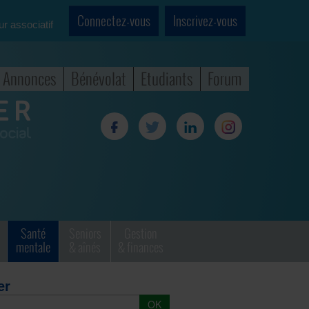
Connectez-vous
Inscrivez-vous
ur associatif
Annonces
Bénévolat
Etudiants
Forum
Santé
Seniors
Gestion
mentale
& aînés
& finances
er