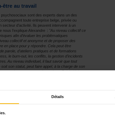
-être au travail
s psychosociaux sont des experts dans un des
 accompagnent toute entreprise belge, privée ou
on secteur d’activité. Ils peuvent intervenir à un
nous l’explique Alexandre :
"Au niveau collectif ce
isques afin d’évaluer les problématiques
niveau collectif et anonyme et de proposer des
 en place pour y répondre. Cela peut être
e parole, d’ateliers pratiques et de formations
ss, le burn-out, les conflits, la gestion d’incidents
es. Au niveau individuel, il faut savoir que tout
ue soit son statut, peut faire appel, à la charge de son
ion pour les aspects psychosociaux. Celui-ci lui
sur ses problématiques sous le sceau du secret
oin, vers une intervention adaptée à un niveau
 entre l’employeur, les lignes hiérarchiques et les
Détails
oute neutralité, avec l’accord des personnes
e au travail et réfléchir à des pistes de solutions
uation
. De part cette démarche, il tient toutefois à
ies.