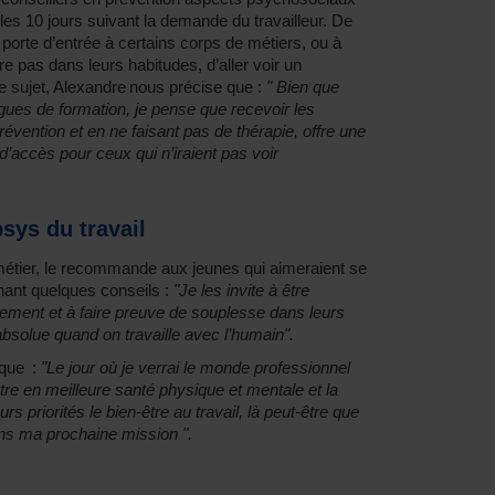
les 10 jours suivant la demande du travailleur. De
 porte d’entrée à certains corps de métiers, ou à
re pas dans leurs habitudes, d’aller voir un
 sujet, Alexandre nous précise que :
" Bien que
ues de formation, je pense que recevoir les
prévention et en ne faisant pas de thérapie, offre une
 d’accès pour ceux qui n’iraient pas voir
sys du travail
métier, le recommande aux jeunes qui aimeraient se
nnant quelques conseils :
"Je les invite à être
llement et à faire preuve de souplesse dans leurs
 absolue quand on travaille avec l’humain".
 que :
"Le jour où je verrai le monde professionnel
être en meilleure santé physique et mentale et la
s priorités le bien-être au travail, là peut-être que
ans ma prochaine mission ".