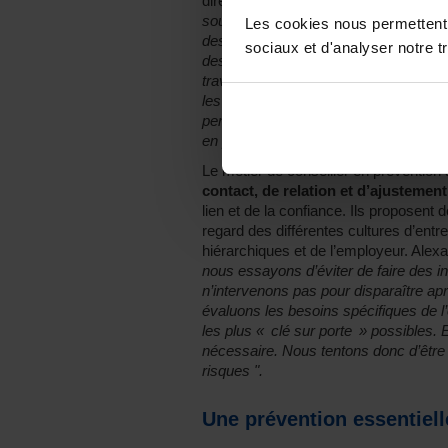
dire qu’il y a encore de la confusion su
souvent que nous sommes pro employe
Les cookies nous permettent d
des représentants syndicaux qui prenne
sociaux et d'analyser notre tr
des représentants de l’employeur qui 
travaillons plutôt main dans la main 
les sensibilisant à l’importance de rec
personnes impliquées et en les conseil
en place ".
Le métier de conseiller en préventio
contact, de relation et d’ajustement
lien et de la confiance. Ils proposen
regard des différentes cultures d’entre
hiérarchiques et de l’employeur. Alexa
nous essayons d’éviter de faire des i
n’intervenons pas pour disparaître a
évaluons les besoins spécifiques de l’
les plus « clé sur porte » possibles. 
nécessaire. Nous tentons donc d’êt
risques ".
Une prévention essentiell