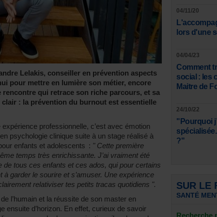
04/11/20
L'accompag
lors d'une 
04/04/23
Comment tro
andre Lelakis, conseiller en prévention aspects
social : le
ui pour mettre en lumière son métier, encore
Maitre de F
rencontre qui retrace son riche parcours, et sa
lair : la prévention du burnout est essentielle
24/10/22
"Pourquoi j’
expérience professionnelle, c’est avec émotion
spécialisée..
en psychologie clinique suite à un stage réalisé à
?"
pour enfants et adolescents :
" Cette première
ême temps très enrichissante. J’ai vraiment été
nce de tous ces enfants et ces ados, qui pour certains
ant à garder le sourire et s’amuser. Une expérience
lairement relativiser tes petits tracas quotidiens ".
SUR LE
SANTÉ MEN
de l’humain et la réussite de son master en
 ensuite d’horizon. En effet, curieux de savoir
Recherche p