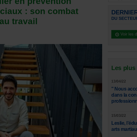
ller en prévention
ciaux : son combat
DERNIE
DU SECTEU
au travail
Voir les 
Les plus
13/04/22
" Nous acco
dans la con
professionn
15/03/22
Leslie, l’éd
arts martiau