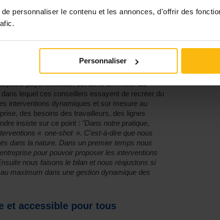
r le rôle de ces conseillers :
" On imagine assez
ur, ou pro travailleurs, mais nous ne sommes ni
e personnaliser le contenu et les annonces, d'offrir des fonctio
nt parti pour les travailleurs et les défendent ni
afic.
engagent sa responsabilité. En réalité, nous
avec ces acteurs, parfois comme un médiateur, en
onnaitre la souffrance ressentie par toutes les
lant sur les solutions les plus adéquates à mettre
Personnaliser
n aspects psychosociaux est donc un métier
de
dans lequel ces conseillers essayent de recréer du
t des interventions dynamiques et sur mesure au
prise, des besoins des travailleurs, des lignes
ndre insiste sur ce point :
"Dans notre pratique,
nterventions « one-shot ». C’est-à-dire que nous
près dans la nature. Dans un premier temps nous
entreprise pour pouvoir proposer les interventions
Ensuite nous faisons le bilan et nous réajustons si
re au maximum dans une gestion dynamique des
e et accessible pour tous