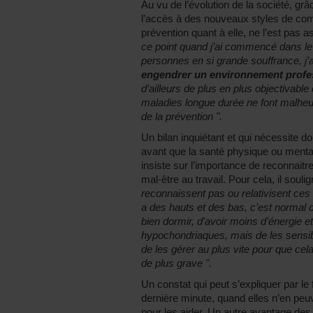
Au vu de l’évolution de la société, gr
l’accès à des nouveaux styles de comm
prévention quant à elle, ne l’est pas
ce point quand j’ai commencé dans le 
personnes en si grande souffrance, j’a
engendrer un environnement profes
d’ailleurs de plus en plus objectivable
maladies longue durée ne font malheur
de la prévention ".
Un bilan inquiétant et qui nécessite d
avant que la santé physique ou menta
insiste sur l’importance de reconnaitr
mal-être au travail. Pour cela, il souli
reconnaissent pas ou relativisent ces s
a des hauts et des bas, c’est normal de
bien dormir, d’avoir moins d’énergie e
hypochondriaques, mais de les sensib
de les gérer au plus vite pour que ce
de plus grave ".
Un constat qui peut s’expliquer par l
dernière minute, quand elles n’en peuve
pour les aider. Un autre avantage de