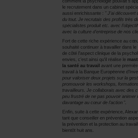
comment la psychologie pouvait s’app
le recrutement dans un cabinet spécial
aussi enrichissante :
" J’ai découvert
du tout. Je recrutais des profils très
spécialistes produit etc. avec l’objecti
avec la culture d’entreprise de nos cli
Fort de cette riche expérience au cœu
souhaité continuer à travailler dans 
de côté l’aspect clinique de la psych
envies, c’est ainsi qu’il réalise le
mast
la santé au travail
avant une première
travail à la Banque Européenne d’In
pour valoriser deux projets sur la gest
promouvoir les workshops, formations
travailleurs. Je collaborais avec des c
peu frustré de ne pas pouvoir animer
davantage au cœur de l’action ".
Enfin, suite à cette expérience, Alexa
tant que conseiller en prévention asp
la prévention et la protection au trava
bientôt huit ans.