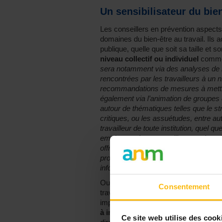
Un sensibilisateur du bien
Les conseillers en prévention aspect
domaines du bien-être au travail. Ils
publique, quelle que soit sa taille et s
niveau collectif ou individuel
comme 
sera notamment via des analyses de r
rencontrées par les travailleurs à un 
recommandations de mesures à mettre
également via l’animation de groupes d
autour de thématiques telles que le stre
critiques, ou les assuétudes, entre autr
travailleur de toute institution, quel q
employeur, à un conseiller en prévent
offre une écoute active, un échange 
professionnel et l’accompagne, au bes
informel ou formel."
Ouvrant les ponts de la communication
Consentement
travailleurs, Alexandre intervient en t
impliquées,
pour relayer leur mal-êtr
à implémenter pour améliorer la sit
Ce site web utilise des cook