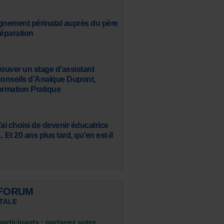
nement périnatal auprès du père
séparation
uver un stage d’assistant
s conseils d’Anaïque Dupont,
ormation Pratique
ai choisi de devenir éducatrice
. Et 20 ans plus tard, qu’en est-il
 FORUM
TALE
articipants : partagez votre