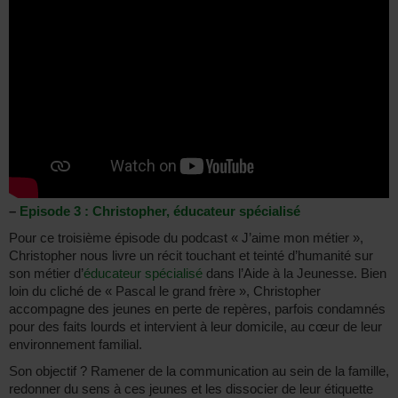
–
Episode 3 : Christopher, éducateur spécialisé
Pour ce troisième épisode du podcast « J’aime mon métier »,
Christopher nous livre un récit touchant et teinté d’humanité sur
son métier d’
éducateur spécialisé
dans l’Aide à la Jeunesse. Bien
loin du cliché de « Pascal le grand frère », Christopher
accompagne des jeunes en perte de repères, parfois condamnés
pour des faits lourds et intervient à leur domicile, au cœur de leur
environnement familial.
Son objectif ? Ramener de la communication au sein de la famille,
redonner du sens à ces jeunes et les dissocier de leur étiquette