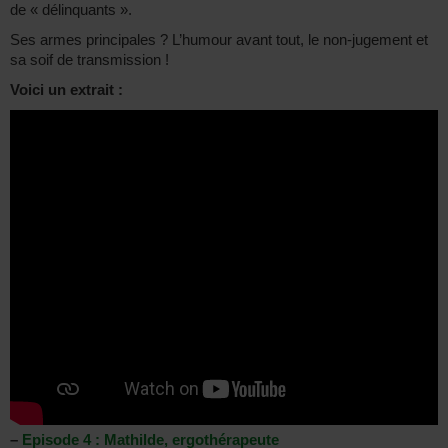
de « délinquants ».
Ses armes principales ? L’humour avant tout, le non-jugement et
sa soif de transmission !
Voici un extrait :
–
Episode 4 : Mathilde, ergothérapeute