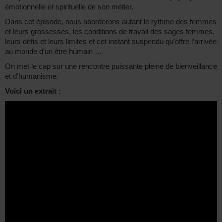
émotionnelle et spirituelle de son métier.
Dans cet épisode, nous aborderons autant le rythme des femmes
et leurs grossesses, les conditions de travail des sages femmes,
leurs défis et leurs limites et cet instant suspendu qu’offre l’arrivée
au monde d’un être humain …
On met le cap sur une rencontre puissante pleine de bienveillance
et d’humanisme.
Voici un extrait :