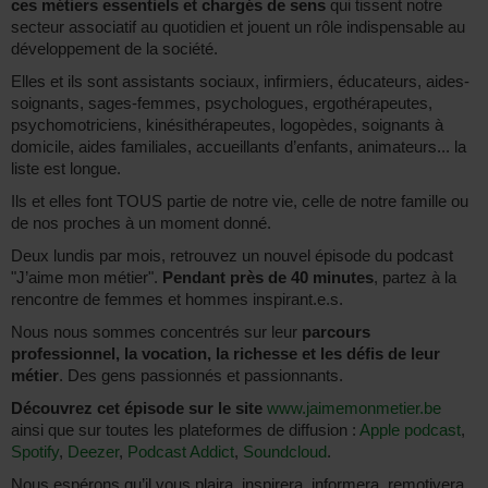
ces métiers essentiels et chargés de sens
qui tissent notre
secteur associatif au quotidien et jouent un rôle indispensable au
développement de la société.
Elles et ils sont assistants sociaux, infirmiers, éducateurs, aides-
soignants, sages-femmes, psychologues, ergothérapeutes,
psychomotriciens, kinésithérapeutes, logopèdes, soignants à
domicile, aides familiales, accueillants d’enfants, animateurs... la
liste est longue.
Ils et elles font TOUS partie de notre vie, celle de notre famille ou
de nos proches à un moment donné.
Deux lundis par mois, retrouvez un nouvel épisode du podcast
"J’aime mon métier".
Pendant près de 40 minutes
, partez à la
rencontre de femmes et hommes inspirant.e.s.
Nous nous sommes concentrés sur leur
parcours
professionnel, la vocation, la richesse et les défis de leur
métier
. Des gens passionnés et passionnants.
Découvrez cet épisode sur le site
www.jaimemonmetier.be
ainsi que sur toutes les plateformes de diffusion :
Apple podcast
,
Spotify
,
Deezer
,
Podcast Addict
,
Soundcloud
.
Nous espérons qu’il vous plaira, inspirera, informera, remotivera