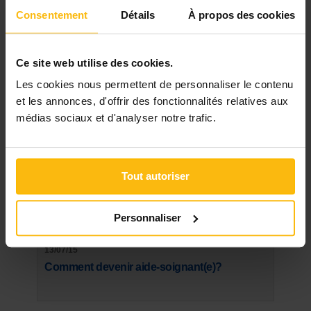
Infirmier(e), métier "en pénurie", à quel
Consentement
Détails
À propos des cookies
salaire pouvez-vous prétendre?
21/03/20
Ce site web utilise des cookies.
Masques buccaux: les conseils, le tuto et le
Les cookies nous permettent de personnaliser le contenu
patron du SPF Santé
et les annonces, d'offrir des fonctionnalités relatives aux
médias sociaux et d'analyser notre trafic.
08/09/14
Logopède, kinésithérapeute,
ergothérapeute, que pouvez-vous espérer
comme rémunération ?
Tout autoriser
15/01/14
Subsides: comment financer votre projet?
Personnaliser
13/07/15
Comment devenir aide-soignant(e)?