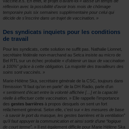
vacciné.e.s. En effet, le projet d’avant-loi
« laisse un temps de
réflexion avec la possibilité d’avoir trois mois de chômage
temporaire puis six semaines supplémentaire pour celui qui
décide de s’inscrire dans un trajet de vaccination. »
Des syndicats inquiets pour les conditions
de travail
Pour les syndicats, cette solution ne suffit pas. Nathalie Lionnet,
secrétaire fédérale non-marchand au Setca insiste au micro de
Bel RTL sur un échec probable
« d’obtenir un taux de vaccination
à 100%” grâce à cette obligation. La majorité des travailleurs des
soins sont vaccinés. »
Marie-Héléne Ska, secrétaire générale de la CSC, toujours dans
l’émission “Il faut qu’on en parle” de la DH Radio, parle d’un
« sentiment d’écart entre la volonté affichée […] et la capacité
réelle à effectuer cette vaccination. »
Elle rappelle l’importance
des
gestes barrières
à propos desquels on sent un fort
relâchement général. Selon elle, c’est sur
« les mesures de base
- à savoir le port du masque, les gestes barrières et la ventilation”
qu’il faut appuyer la communication et ainsi sortir d’une “logique
de court terme”. »
Il est également difficile pour Marie Hélène Ska