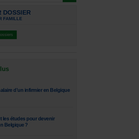
R DOSSIER
R FAMILLE
dossiers
 lus
salaire d’un infirmier en Belgique
t les études pour devenir
n Belgique ?