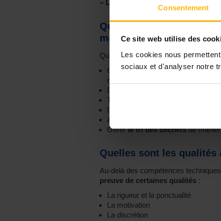
–
Lire aussi :
Podcast #jaimemonmét
Consentement
Quelles sont les compéte
métier ?
Ce site web utilise des cook
Les cookies nous permettent d
Quelques compétences nécessaires po
sociaux et d'analyser notre tr
Connaitre les techniques adéquate
respect des règles de sécurité, d’hy
Développer la capacité
d’observati
Travailler au sein d’une
équipe
et c
Développer des
capacités relation
Avoir le sens de
l’organisation
;
Gérer
le tri des déchets
de manière
Quelles sont les qualités 
Au-delà des compétences techniques 
preuve de certaines qualités
:
La rigueur et la ponctualité
La motivation
La discrétion