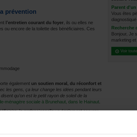
Parent d'un 
la prévention
Vous êtes pè
diagnostiqué 
ent
l’entretien courant du foyer
, ils ou elles ne
Recherche 
 ou encore de la toilette des bénéficiaires. Ces
Bonjour, Je 
marketing et j
Voir tout
ccommodage
porte également
un soutien moral, du réconfort et
vec les gens, ça leur change les idées pendant leurs
isent qu’on est le petit rayon de soleil de la
de-ménagère sociale à Brunehaut, dans le Hainaut
.
éficiaire, la professionnelle va également assurer
et de relais. L’aide ménagère travaille généralement
tant.es sociaux/ales
,
des aides familiaux/les
et
des