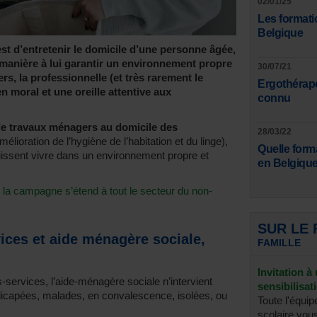
02/01/25
Les formati
Belgique
est d’entretenir le domicile d’une personne âgée,
 manière à lui garantir un environnement propre
30/07/21
s, la professionnelle (et très rarement le
Ergothérape
n moral et une oreille attentive aux
connu
de travaux ménagers au domicile des
28/03/22
mélioration de l’hygiène de l’habitation et du linge),
Quelle form
 puissent vivre dans un environnement propre et
en Belgique
 la campagne s’étend à tout le secteur du non-
SUR LE
ices et aide ménagère sociale,
FAMILLE
Invitation à
-services, l’aide-ménagère sociale n’intervient
sensibilisat
dicapées, malades, en convalescence, isolées, ou
Toute l'équip
scolaire vous