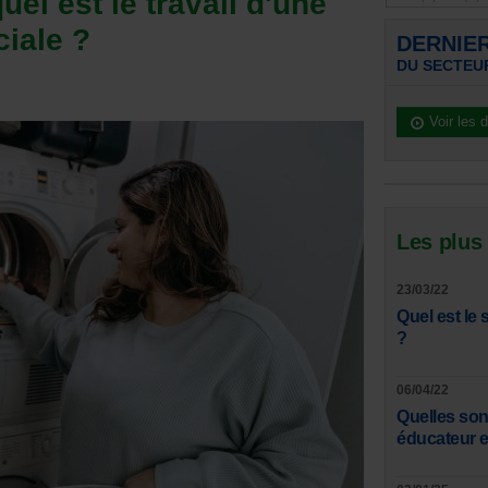
uel est le travail d'une
iale ?
DERNIE
DU SECTEU
Voir les 
Les plus
23/03/22
Quel est le 
?
06/04/22
Quelles son
éducateur e