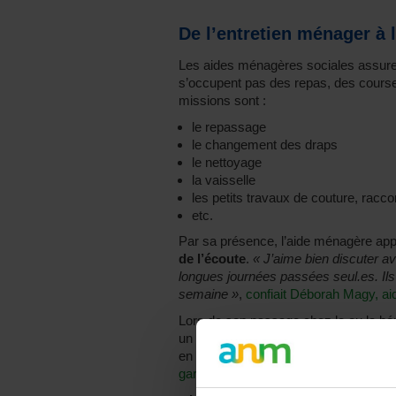
De l’entretien ménager à 
Les aides ménagères sociales assur
s’occupent pas des repas, des courses
missions sont :
le repassage
le changement des draps
le nettoyage
la vaisselle
les petits travaux de couture, ra
etc.
Par sa présence, l’aide ménagère ap
de l’écoute
.
« J’aime bien discuter a
longues journées passées seul.es. Ils d
semaine »
,
confiait Déborah Magy, ai
Lors de son passage chez le ou la bén
un rôle de
prévention
, d’observation 
en étroite collaboration avec
des assis
gardes à domicile
.