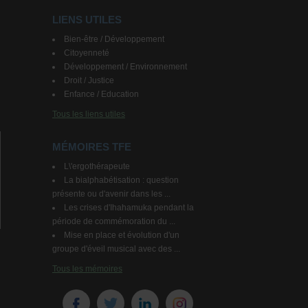
LIENS UTILES
Bien-être / Développement
Citoyenneté
Développement / Environnement
Droit / Justice
Enfance / Education
Tous les liens utiles
MÉMOIRES TFE
L\'ergothérapeute
La bialphabétisation : question
présente ou d'avenir dans les ...
Les crises d'Ihahamuka pendant la
période de commémoration du ...
Mise en place et évolution d'un
groupe d'éveil musical avec des ...
Tous les mémoires