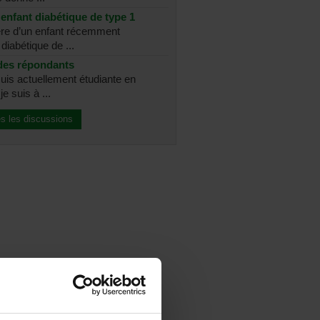
enfant diabétique de type 1
re d’un enfant récemment
diabétique de ...
des répondants
suis actuellement étudiante en
e suis à ...
es les discussions