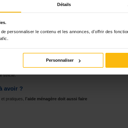
ier
Détails
nces à développer pour exercer ce
ies.
e personnaliser le contenu et les annonces, d'offrir des fonctio
ur exercer le métier d’aide ménagère sociale :
afic.
s
d’entretien des locaux et du linge
dans le
giène, d’ergonomie et d’écologie ;
on et d’analyse
;
ommuniquer avec un.e responsable hiérarchique ;
Personnaliser
nelles
avec les bénéficiaires ;
 stricte.
à avoir ?
et pratiques,
l’aide ménagère doit aussi faire