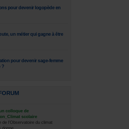
ons pour devenir logopède en
ute, un métier qui gagne à être
ation pour devenir sage-femme
 ?
 FORUM
 un colloque de
ion_Climat scolaire
e de l'Observatoire du climat
 donne ...