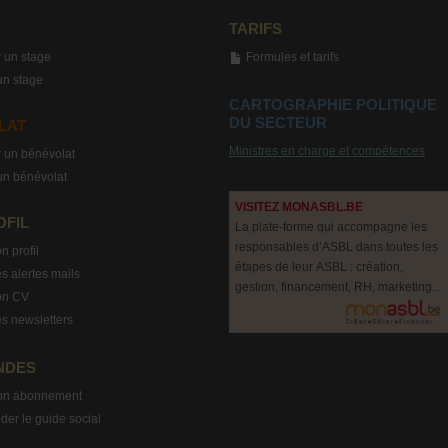
TARIFS
 un stage
Formules et tarifs
un stage
CARTOGRAPHIE POLITIQUE
DU SECTEUR
LAT
Ministres en charge et compétences
 un bénévolat
un bénévolat
VISITEZ MONASBL.BE
OFIL
La plate-forme qui accompagne les
responsables d’ASBL dans toutes les
n profil
étapes de leur ASBL : création,
s alertes mails
gestion, financement, RH, marketing...
on CV
s newsletters
NDES
on abonnement
r le guide social