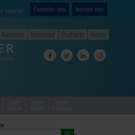
Connectez-vous
Inscrivez-vous
ur associatif
Annonces
Bénévolat
Etudiants
Forum
Santé
Seniors
Gestion
mentale
& aînés
& finances
er