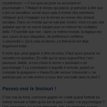
mystérieuse :
« C’est quoi au juste un assistant en
psychologie » ?
Malgré le temps qui passe, je persiste à dire que
c’est un travailleur social aussi apte à mener des entretiens
cliniques qu’à s’engager sur le terrain ou mener des actions
sociales. Dans un monde qui ne sait pas choisir, n’est-ce pas une
aubaine que de se savoir équipé pour en relever les multiples
défis ? Il semble que non : dans ce même-monde, la logique est
aux cases et aux étiquettes, de préférence certifiées
« université ». Qu’à cela ne tienne, ce thème-là est déjà
largement traité.
Il reste que, pour gagner à être reconnu, il faut aussi pouvoir se
remettre en question. Et celle qui se pose aujourd’hui c’est :
pourquoi, diable, a-t-on choisi le terme « assistant » en
psychologie ? La connotation à laquelle il renvoie, quand on
constate la guéguerre « Haute Ecole versus Université », ne
participe pas en elle-même à nous tirer une balle dans le pied ?
Passez-moi le bistouri !
C’est vrai au fond, comment gagner en crédit quand l’intitulé lui-
même renvoie à l’idée qu’on est là pour « aider » le psychologue ?
Des personnes qui m’ont demandé, très sincèrement, si mon