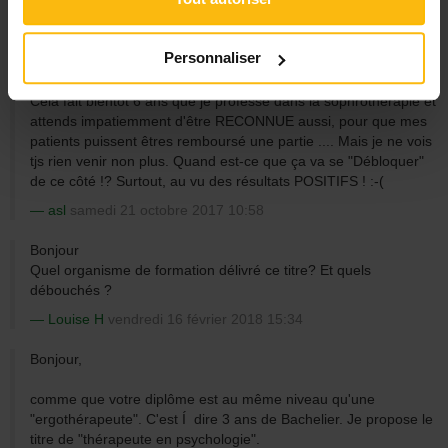
Je me trompe peut être car votre métier est extrêmement flou
pour moi.
Personnaliser
Aurore0000
dimanche 15 octobre 2017 18:13
Cela fait bientôt 6 ans que je professe dans la sophrothérapie et
attends impatiemment d'être RECONNUE aussi, pour que mes
patients puissent êtres remboursé une partie .... Mais je ne vois
tjs rien venir non plus. Quand est-ce que ça va se "Débloquer"
de ce côté !? Surtout, au vu des résultats POSITIFS ! :-(
asl
samedi 21 octobre 2017 10:58
Bonjour
Quel organisme de formation délivré ce titre? Et quels
débouchés ?
Louise H
vendredi 16 février 2018 15:34
Bonjour,
comme que votre diplôme est au même niveau qu'une
"ergothérapeute". C'est Í dire 3 ans de Bachelier. Je propose le
titre de "thérapeute en psychologie".