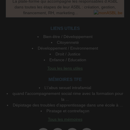
La plate-forme qui accompagne les responsables d’ASBL
dans toutes les étapes de leur ASBL : création, gestion,
financement, RH, marketing...
LIENS UTILES
Bien-être / Développement
Citoyenneté
Développement / Environnement
Droit / Justice
Enfance / Education
Tous les liens utiles
MÉMOIRES TFE
L\'abus sexuel intrafamial
quand l'accompagnement social rime avec la formation pour
la ...
Dépistage des troubles d'apprentissage dans une école à ...
Piratage et contrefaçon
Tous les mémoires