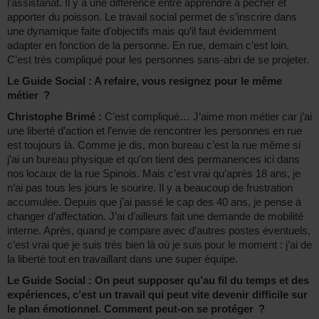
l’assistanat. Il y a une différence entre apprendre à pêcher et
apporter du poisson. Le travail social permet de s’inscrire dans
une dynamique faite d’objectifs mais qu’il faut évidemment
adapter en fonction de la personne. En rue, demain c’est loin.
C’est très compliqué pour les personnes sans-abri de se projeter.
Le Guide Social : A refaire, vous resignez pour le même
métier ?
Christophe Brimé :
C’est compliqué… J’aime mon métier car j’ai
une liberté d’action et l’envie de rencontrer les personnes en rue
est toujours là. Comme je dis, mon bureau c’est la rue même si
j’ai un bureau physique et qu’on tient des permanences ici dans
nos locaux de la rue Spinois. Mais c’est vrai qu’après 18 ans, je
n’ai pas tous les jours le sourire. Il y a beaucoup de frustration
accumulée. Depuis que j’ai passé le cap des 40 ans, je pense à
changer d’affectation. J’ai d’ailleurs fait une demande de mobilité
interne. Après, quand je compare avec d’autres postes éventuels,
c’est vrai que je suis très bien là où je suis pour le moment : j’ai de
la liberté tout en travaillant dans une super équipe.
Le Guide Social : On peut supposer qu’au fil du temps et des
expériences, c’est un travail qui peut vite devenir difficile sur
le plan émotionnel. Comment peut-on se protéger ?