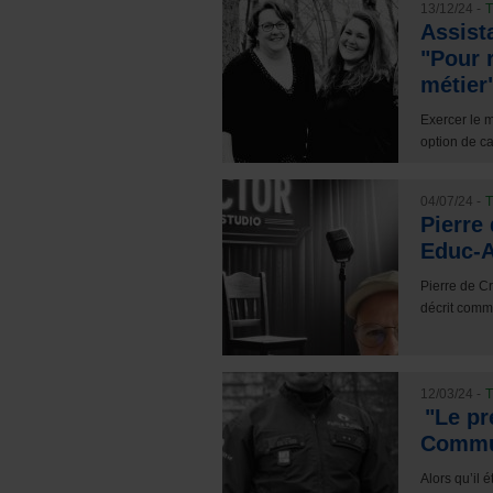
13/12/24 -
T
Assist
"Pour 
métier
Exercer le m
option de car
04/07/24 -
T
Pierre
Educ-A
Pierre de C
décrit comme
12/03/24 -
T
"Le pr
Commun
Alors qu’il 