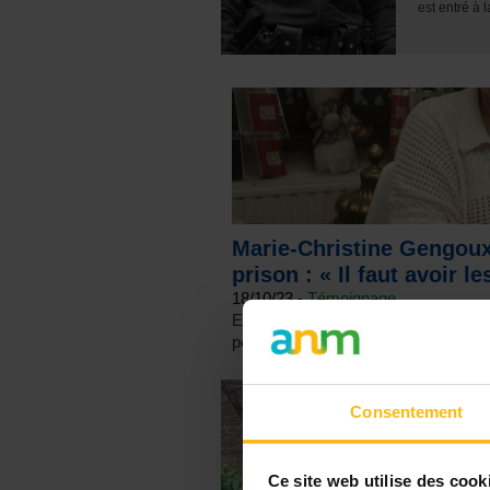
est entré à l
Marie-Christine Gengoux,
prison : « Il faut avoir l
18/10/23 -
Témoignage
En Belgique, Marie-Christine Gengoux
permanences en prison. Pendant douz
14/06/23 -
T
Consentement
Khadija
retour
person
Ce site web utilise des cook