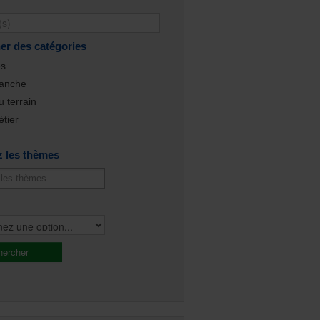
er des catégories
és
lanche
 terrain
tier
z les thèmes