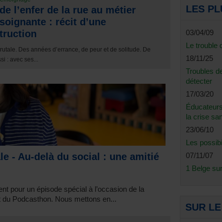
LES PL
de l’enfer de la rue au métier
soignante : récit d’une
truction
03/04/09
Le trouble 
rutale. Des années d’errance, de peur et de solitude. De
18/11/25
si : avec ses...
Troubles de
détecter
17/03/20
Éducateurs,
la crise san
23/06/10
Les possib
le - Au-delà du social : une amitié
07/11/07
1 Belge su
nt pour un épisode spécial à l’occasion de la
et du Podcasthon. Nous mettons en...
SUR L