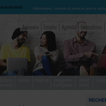
NON-MARCHAND
Informations, conseils et services pour le secte
Annuaire
Emploi
Agenda
Formations
Enfance,
Famille
Handicap
Immigration
Justice
Santé
jeunesse
& intégration
& droit
RECHE