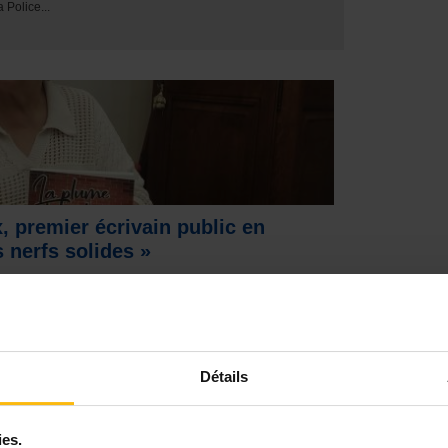
a Police...
 premier écrivain public en
es nerfs solides »
 est le premier écrivain public à avoir tenu des
e ans, elle a été la plume des...
émoignage
Détails
, assistante sociale à la retraite :
 sur 30 années auprès des
nes séropositives
ies.