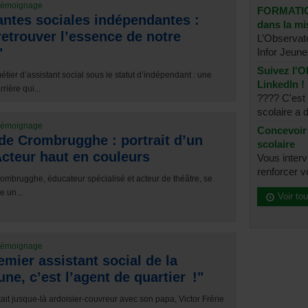
émoignage
FORMATIO
antes sociales indépendantes :
dans la m
retrouver l’essence de notre
L’Observato
"
Infor Jeunes
Suivez l'O
étier d’assistant social sous le statut d’indépendant : une
LinkedIn !
rière qui...
???? C'est o
scolaire a 
émoignage
Concevoir 
 de Crombrugghe : portrait d’un
scolaire
cteur haut en couleurs
Vous interv
renforcer vo
rombrugghe, éducateur spécialisé et acteur de théâtre, se
 un...
Voir tou
émoignage
emier assistant social de la
e, c’est l’agent de quartier !"
était jusque-là ardoisier-couvreur avec son papa, Victor Frérie