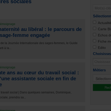
ires sociales
Sélectionn
Actualit
émoignage
aternité au libéral : le parcours de
Carte B
 sage-femme engagée
Echos du
Fiche mé
n de la Journée Internationale des sages-femmes, le Guide
Edito
ti à la...
Choisisse
émoignage
Métiers
te ans au cœur du travail social :
’une assistante sociale en fin de
e
travail social | Dans quelques semaines, Dominique,
ociale, prendra sa...
émoignage