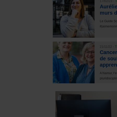
17/02/23 -
T
Aurélie
murs d
Le Guide So
#jaimemonmé
21/11/22 -
T
Cancer
de sou
appren
A Namur, l’e
pluridiscipli