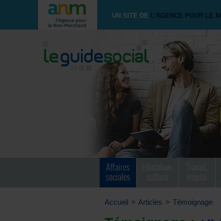
UN SITE DE
L'AGENCE POUR LE 
Affaires
Education,
Travail,
sociales
culture
emploi
Accueil
>
Articles
>
Témoignage