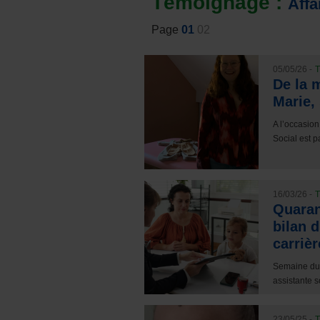
Témoignage :
Affa
Page
01
02
05/05/26 -
T
De la m
Marie,
A l’occasio
Social est par
16/03/26 -
T
Quaran
bilan d
carrièr
Semaine du 
assistante s
23/05/25 -
T