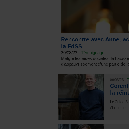
Rencontre avec Anne, ac
la FdSS
20/03/23 -
Témoignage
Malgré les aides sociales, la hauss
d’appauvrissement d’une partie de la p
06/03/23 -
T
Corent
la réi
Le Guide So
#jaimemonmé