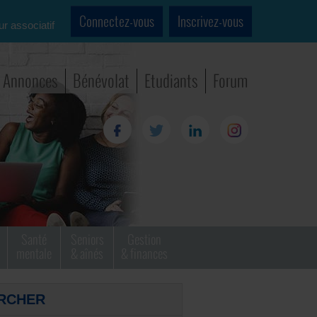
Connectez-vous
Inscrivez-vous
ur associatif
Annonces
Bénévolat
Etudiants
Forum
Santé
Seniors
Gestion
mentale
& aînés
& finances
RCHER