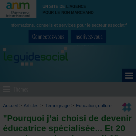
UN SITE DE
L'AGENCE
POUR LE NON-MARCHAND
Informations, conseils et services pour le secteur associatif
Connectez-vous
Inscrivez-vous
Thèmes
Accueil
>
Articles
>
Témoignage
>
Education, culture
"Pourquoi j’ai choisi de devenir
éducatrice spécialisée... Et 20