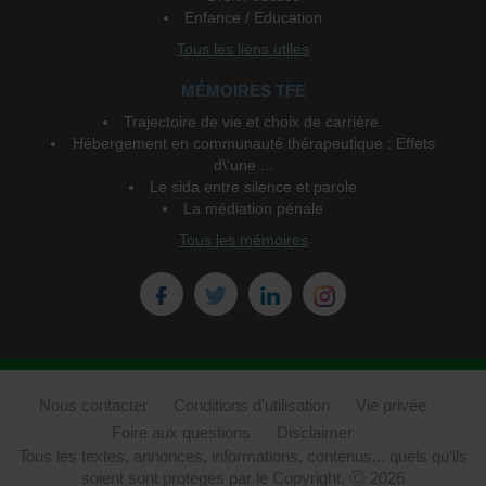
Enfance / Education
Tous les liens utiles
MÉMOIRES TFE
Trajectoire de vie et choix de carrière.
Hébergement en communauté thérapeutique : Effets
d\'une ...
Le sida entre silence et parole
La médiation pénale
Tous les mémoires
Nous contacter
Conditions d'utilisation
Vie privée
Foire aux questions
Disclaimer
Tous les textes, annonces, informations, contenus... quels qu’ils
soient sont protégés par le Copyright. Ⓒ 2026