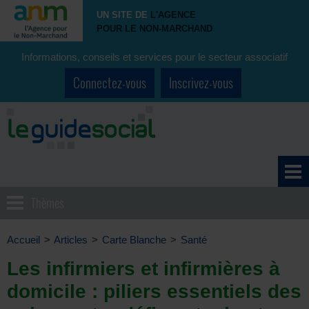
UN SITE DE
L'AGENCE
POUR LE NON-MARCHAND
Informations, conseils et services pour le secteur associatif
Connectez-vous
Inscrivez-vous
Thèmes
Accueil
>
Articles
>
Carte Blanche
>
Santé
Les infirmiers et infirmières à
domicile : piliers essentiels des