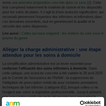
remis
une première proposition concrète dans ce sens
[
2
]
. Cette
liste comprend notamment le matériel de stomie et les dispositifs
pour les soins de plaies. Il s’agit là d’une avancée significative, qui
reconnaît pleinement l’expertise des infirmiers et infirmières dans
ces domaines essentiels, tout en garantissant la qualité et la
sécurité des soins dispensés.
Lire aussi :
Celles qui nous soignent : les métiers du care sous le
prisme du genre
Alléger la charge administrative : une étape
attendue pour les soins à domicile
La simplification administrative est un levier essentiel pour
renforcer l’efficacité des soins infirmiers à domicile
. Dans
cette optique, une avancée concrète a été validée le 28 avril 2025
par le Comité de l’assurance de l’INAMI : la suppression de
l’obligation de prescription médicale pour certaines prestations
techniques de l’art infirmier (catégorie B1), lorsque celles-ci ne
l’exigent pas selon la législation professionnelle. Jusqu’à présent,
une prescription médicale reste nécessaire pour permettre le
remboursement de ces soins,
créant une charge administrative