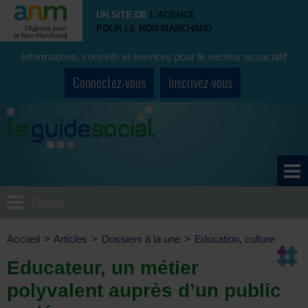
UN SITE DE
L'AGENCE
POUR LE NON-MARCHAND
Informations, conseils et services pour le secteur associatif
Connectez-vous
Inscrivez-vous
Thèmes
Accueil
>
Articles
>
Dossiers à la une
>
Education, culture
Educateur, un métier
polyvalent auprès d’un public