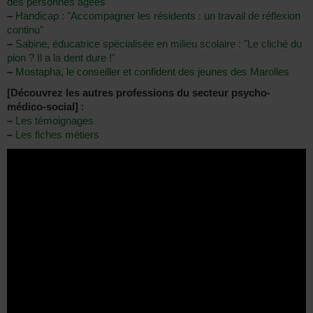
des personnes âgées"
–
Handicap : "Accompagner les résidents : un travail de réflexion
continu"
–
Sabine, éducatrice spécialisée en milieu scolaire : "Le cliché du
pion ? Il a la dent dure !"
–
Mostapha, le conseiller et confident des jeunes des Marolles
[Découvrez les autres professions du secteur psycho-
médico-social]
:
–
Les témoignages
–
Les fiches métiers