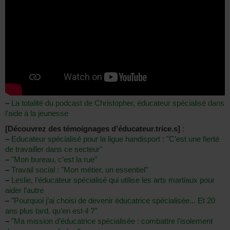
–
La totalité du podcast de Christopher, éducateur spécialisé dans
l’aide à la jeunesse
[Découvrez des témoignages d’éducateur.trice.s]
:
–
Educateur spécialisé pour la ligue handisport : "C’est une fierté
de travailler dans ce secteur"
–
"Mon bureau, c’est la rue"
–
Travail social : "Mon métier, un essentiel"
–
Leslie, l’éducateur spécialisé qui utilise les arts martiaux pour
aider l’autre
–
"
Pourquoi j’ai choisi de devenir éducatrice spécialisée... Et 20
ans plus tard, qu’en est-il ?"
–
"Ma mission d’éducatrice spécialisée : combattre l’isolement