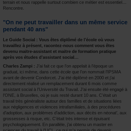
terrain et nous rappelle surtout combien ce métier est essentiel…
Rencontre.
"On ne peut travailler dans un même service
pendant 40 ans"
Le Guide Social : Vous êtes diplômé de l’école où vous
travaillez à présent, racontez-nous comment vous êtes
devenu maitre-assistant et maitre de formation pratique
après vos études d’assistant social…
Charles Zampi :
J’ai fait ce que l’on appelait à l’époque un
graduat, ici même, dans cette école que l’on nommait l’IPSMA
avant de devenir Condorcet. J’ai été diplômé en 2000 et j’ai
directement réalisé un remplacement durant 6 mois comme
assistant social à l’Université du Travail. J’ai ensuite été engagé à
l’ONE, à Bruxelles, où je suis resté durant 10 ans. C’était un
travail très généraliste autour des familles et de situations liées
aux négligences et violences intrafamiliales, à des procédures
d’adoption, aux problèmes d’addiction, aux décès en néonat’, aux
grossesses à risque, etc. C’était très intense et épuisant
psychologiquement. En parallèle, j’ai obtenu un master en
sciences du travail à l’UCL, ce qui m’a permis de devenir