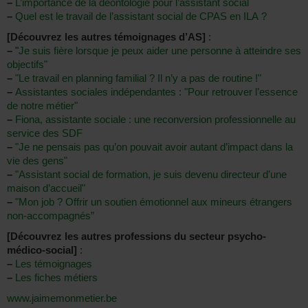
–
L’importance de la déontologie pour l’assistant social
–
Quel est le travail de l’assistant social de CPAS en ILA ?
[Découvrez les autres témoignages d’AS]
:
–
"
Je suis fière lorsque je peux aider une personne à atteindre ses
objectifs"
–
"Le travail en planning familial ? Il n’y a pas de routine !"
–
Assistantes sociales indépendantes : "Pour retrouver l’essence
de notre métier"
–
Fiona, assistante sociale : une reconversion professionnelle au
service des SDF
–
"Je ne pensais pas qu’on pouvait avoir autant d’impact dans la
vie des gens"
–
"Assistant social de formation, je suis devenu directeur d’une
maison d’accueil"
–
"Mon job ? Offrir un soutien émotionnel aux mineurs étrangers
non-accompagnés”
[Découvrez les autres professions du secteur psycho-
médico-social]
:
–
Les témoignages
–
Les fiches métiers
www.jaimemonmetier.be