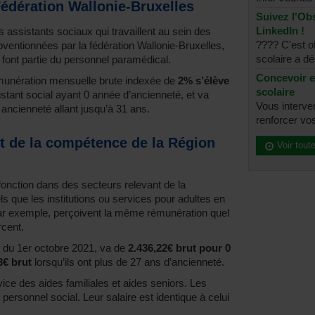
édération Wallonie-Bruxelles
Suivez l'Obs
LinkedIn !
 assistants sociaux qui travaillent au sein des
???? C'est of
ubventionnées par la fédération Wallonie-Bruxelles,
scolaire a dé
font partie du personnel paramédical.
Concevoir e
émunération mensuelle brute indexée de
2% s’élève
scolaire
istant social ayant 0 année d’ancienneté, et va
Vous interve
 ancienneté allant jusqu’à 31 ans.
renforcer vos
nt de la compétence de la Région
Voir tout
fonction dans des secteurs relevant de la
s que les institutions ou services pour adultes en
par exemple, perçoivent la même rémunération quel
rcent.
 du 1er octobre 2021, va de
2.436,22€ brut pour 0
3€ brut
lorsqu’ils ont plus de 27 ans d’ancienneté.
ice des aides familiales et aides seniors. Les
personnel social. Leur salaire est identique à celui