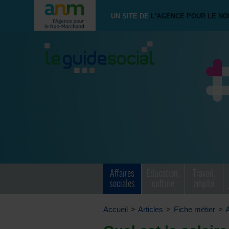
UN SITE DE
L'AGENCE POUR LE N
Affaires
Education,
Travail,
sociales
culture
emploi
Accueil
>
Articles
>
Fiche métier
>
A