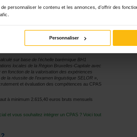
hologie.
e personnaliser le contenu et les annonces, d'offrir des fonctio
on spéciale de
74,84€
dont bénéfice le personnel
afic.
’ajoute au montant de la rémunération.
vrier 2022, à
2.584,69€
pour un assistant social
86€
pour le cas d’un assistant social témoignant
Personnaliser
ois
 calculé sur base de l’échelle barémique BH1
ions locales de la Région Bruxelles-Capitale avec
r en fonction de la valorisation des expériences
e de la réussite de l’examen linguistique SELOR »
,
ecrutement et évaluation des compétences au CPAS
ivaut à minimum 2.615,40 euros bruts mensuels
cial et vous souhaitez intégrer un CPAS ? Voici tout
 ?