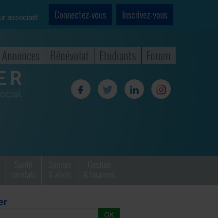
Connectez-vous
Inscrivez-vous
ur associatif
Annonces
Bénévolat
Etudiants
Forum
Santé
Seniors
Gestion
mentale
& aînés
& finances
er