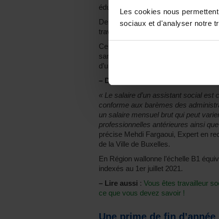
éducateurs et des assistants en psyc
Les cookies nous permettent d
De plus, il faut savoir qu’une allocati
sociaux et d'analyser notre tr
travaillant dans ces établissements s
Celle-ci s’élève donc, depuis le 1er fé
sans ancienneté, et va jusqu’à
4.455,
d’une ancienneté de plus de 27 ans.
–
Dans les CPAS wallons et bruxell
« Le salaire d’un assistant social est
conforme aux barèmes des administrat
un salaire mensuel brut qui peut varie
professionnelles antérieures ainsi qu
précise Mehdi Fargaoui, Expert en r
de la Ville de Buxelles.
En Région wallonne l’échelle B1 équ
indexés au 1er juillet 2021.
–
Lire aussi
:
Vous êtes travailleur so
ce que vous devez savoir !
Une prime de fin d’année