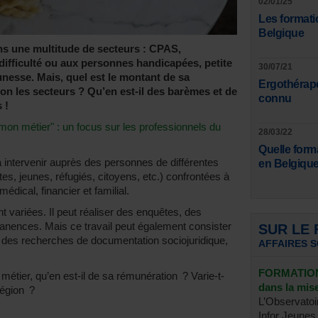
02/01/25
Les formati
Belgique
dans une multitude de secteurs : CPAS,
difficulté ou aux personnes handicapées, petite
30/07/21
unesse. Mais, quel est le montant de sa
Ergothérape
lon les secteurs ? Qu’en est-il des barèmes et de
connu
 !
mon métier" : un focus sur les professionnels du
28/03/22
Quelle form
à intervenir auprès des personnes de différentes
en Belgique
tes, jeunes, réfugiés, citoyens, etc.) confrontées à
dical, financier et familial.
t variées. Il peut réaliser des enquêtes, des
manences. Mais ce travail peut également consister
SUR LE
t des recherches de documentation sociojuridique,
AFFAIRES 
FORMATION 
e métier, qu’en est-il de sa rémunération ? Varie-t-
dans la mi
région ?
L’Observatoi
Infor Jeunes 