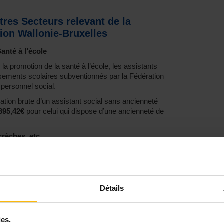
tres Secteurs relevant de la
ion Wallonie-Bruxelles
anté à l’école
la promotion de la santé à l’école, les assistants
issements scolaires subventionnés par la Fédération
 personnel social.
ation brute d’un assistant social sans ancienneté
.395,42€
pour celui qui dispose d’une ancienneté de
crèches, etc.
ération des assistants sociaux exerçant leurs
’accueil de l’enfance (petite enfance ou accueil
r un assistant social sans ancienneté, et va
cial ayant 29 ans d’ancienneté à son actif.
Détails
au sein d’une institution fournissant des services
ies.
ation mensuelle brute identique à celle des