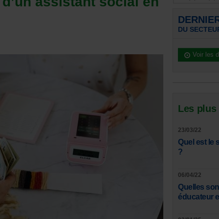
e d’un assistant social en
DERNIE
DU SECTEU
Voir les 
Les plus
23/03/22
Quel est le 
?
06/04/22
Quelles son
éducateur e