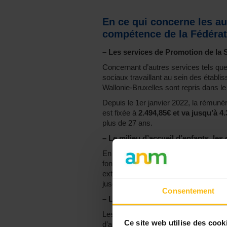
En ce qui concerne les au
compétence de la Fédérat
–
Les services de Promotion de la S
Concernant d’autres services tels que 
sociaux travaillant au sein des établ
Wallonie-Bruxelles sont repris dans le
Depuis le 1er janvier 2022, la rémunér
est fixée à
2.494,85€ et va jusqu’à 4
plus de 27 ans.
–
Le milieu d’accueil d’enfants, les 
En date du 1er janvier 2022, la rémun
fonctions au sein d’un établissement d
extrascolaire), s’élève à
2.612,26€
pou
jusqu’à
4.412,01€
pour un assistant so
Consentement
–
Les services d’aide à la jeunesse
Les assistants sociaux qui travaillent 
Ce site web utilise des cook
d’aide à la jeunesse, ont une rémunér