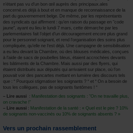
n’étant pas vu d’un bon œil auprès des principaux.ales
concerné.es déjà à bout et en manque de reconnaissance de la
part du gouvernement belge. De même, par les représentants
des syndicats qui affirment : qu’en raison du passage en "code
jaune”, ayant eu lieu le lundi 7 mars, cette démarche par les
parlementaires fait l’objet d’un découragement encore plus grand
pour le personnel soignant, et rend l’organisation des soins plus
compliquée, qu’elle ne l‘est déjà. Une campagne de sensibilisation
a eu lieu devant la Chambre, où des blouses médicales, conçues
à l’aide de sacs de poubelles bleus, étaient accrochées devants
les bâtiments de la Chambre. Mais aussi par des flyers, qui
étaient distribués aux députés qui arrivaient sur place, où l’on
pouvait voir des pancartes mettant en lumière des discours tels
que : “ Pourquoi stigmatiser les soignants ? “ et “ On a besoin de
tous les collègues, pas de soignants fantômes ! “
–
Lire aussi
:
Manifestation des soignants : "On ne travaille plus,
on cravache !"
–
Lire aussi
:
Manifestation de la santé : « Quel est le pire ? 10%
de soignants non-vaccinés ou 10% de soignants absents ? »
Vers un prochain rassemblement