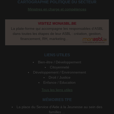
CARTOGRAPHIE POLITIQUE DU SECTEUR
Ministres en charge et compétences
VISITEZ MONASBL.BE
La plate-forme qui accompagne les responsables d’ASBL
dans toutes les étapes de leur ASBL : création, gestion,
financement, RH, marketing...
LIENS UTILES
Bien-être / Développement
Citoyenneté
Développement / Environnement
Droit / Justice
Enfance / Education
Tous les liens utiles
MÉMOIRES TFE
La place du Service d'Aide à la Jeunesse au sein des
familles ...