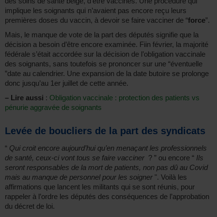
des soins de santé belge, d’être vaccinés. Une procédure qui
implique les soignants qui n’avaient pas encore reçu leurs
premières doses du vaccin, à devoir se faire vacciner de “
force
”.
Mais, le manque de vote de la part des députés signifie que la
décision a besoin d’être encore examinée. Fiin février, la majorité
fédérale s’était accordée sur la décision de l’obligation vaccinale
des soignants, sans toutefois se prononcer sur une “éventuelle
”date au calendrier. Une expansion de la date butoire se prolonge
donc jusqu’au 1er juillet de cette année.
–
Lire aussi
:
Obligation vaccinale : protection des patients vs
pénurie aggravée de soignants
Levée de boucliers de la part des syndicats
“
Qui croit encore aujourd’hui qu’en menaçant les professionnels
de santé, ceux-ci vont tous se faire vacciner
? ” ou encore “
Ils
seront responsables de la mort de patients, non pas dû au Covid
mais au manque de personnel pour les soigner
". Voilà les
affirmations que lancent les militants qui se sont réunis, pour
rappeler à l’ordre les députés des conséquences de l’approbation
du décret de loi.