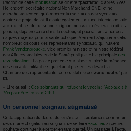
L’action de cette
mobilisation
se dit être “
pacifiste
”, d’après Yves
Hellendorff, secrétaire national Non Marchand CNE, et ne
cherche seulement qu’à montrer la motivation des syndicats
contre ce projet de loi. Il ajoute également, qu’une interdiction faite
aux membres du personnel soignant non vaccinés ferait croître la
pénurie, déjà présente dans le secteur, et pourrait entraîner des
risques majeurs pour la santé publique. Viennent s’ajouter à cela,
nombreux discours des représentants syndicaux, qui huaient
Frank Vandenbroucke
, vice-premier ministre et ministre fédéral
des Affaires sociales et de la Santé publique, cible principale
des
revendications
. La police présente sur place, a toléré la présence
des soixante militant-e-s qui étaient présent.es devant la
Chambre des représentants, celle-ci définie de “
zone neutre
” par
loi.
–
Lire aussi
:
Ces soignants qui refusent le vaccin : "Applaudis à
20h pour être trahis à 21h !"
Un personnel soignant stigmatisé
Cette application du décret de loi s’inscrit littéralement comme un
devoir, une obligation au soignant de se faire
vacciner
, si celui-ci
souhaite continuer à exercer en tant que tel. Un passage à l’acte,