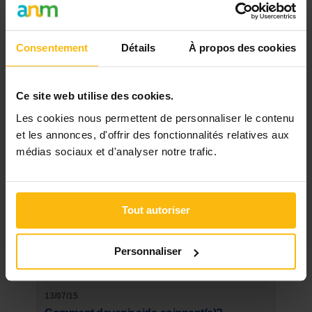
Les plus lus
07/01/15
Consentement
Détails
À propos des cookies
Infirmier(e), métier "en pénurie", à quel
salaire pouvez-vous prétendre?
Ce site web utilise des cookies.
21/03/20
Les cookies nous permettent de personnaliser le contenu
Masques buccaux: les conseils, le tuto et le
patron du SPF Santé
et les annonces, d'offrir des fonctionnalités relatives aux
médias sociaux et d'analyser notre trafic.
08/09/14
Logopède, kinésithérapeute,
ergothérapeute, que pouvez-vous espérer
Tout autoriser
comme rémunération ?
15/01/14
Personnaliser
Subsides: comment financer votre projet?
13/07/15