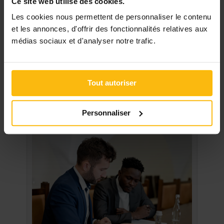
Ce site web utilise des cookies.
scolaire a désormais sa ...
Les cookies nous permettent de personnaliser le contenu
Concevoir et animer une formation en milieu
et les annonces, d'offrir des fonctionnalités relatives aux
scolaire
Vous intervenez en milieu scolaire et souhaitez
médias sociaux et d'analyser notre trafic.
renforcer vos ...
Voir toutes les discussions
Tout autoriser
NOS SUGGESTIONS
Personnaliser
DU SECTEUR AFFAIRES SOCIALES