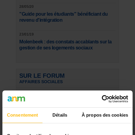
28/05/20
"Guide pour les étudiants" bénéficiant du
revenu d'intégration
23/01/19
Molenbeek : des constats accablants sur la
gestion de ses logements sociaux
SUR LE FORUM
AFFAIRES SOCIALES
FORMATION - Accompagnement des écoles
dans la mise en œuvre du programme-cadre
L’Observatoire du climat scolaire s’associe avec
Infor Jeunes ...
Consentement
Détails
À propos des cookies
Suivez l'Observatoire du climat scolaire sur
LinkedIn !
???? C'est officiel : l'Observatoire du climat