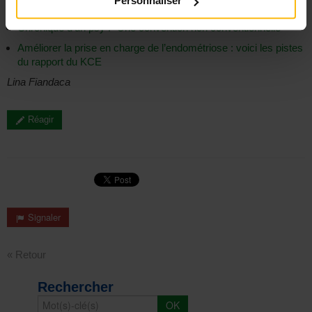
Personnaliser
petits
Chronique d’un psy : “Une convention non conventionnelle”
Améliorer la prise en charge de l’endométriose : voici les pistes
du rapport du KCE
Lina Fiandaca
Réagir
Signaler
« Retour
Rechercher