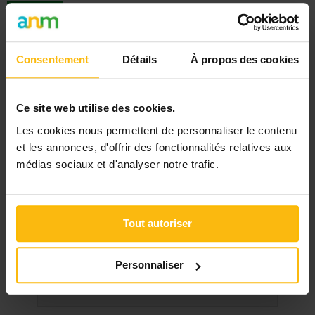
Réagir
Consentement
Détails
À propos des cookies
Ce site web utilise des cookies.
Signaler
Les cookies nous permettent de personnaliser le contenu
« Retour
et les annonces, d'offrir des fonctionnalités relatives aux
médias sociaux et d'analyser notre trafic.
Rechercher
Tout autoriser
DERNIER DOSSIER
DU SECTEUR SANTÉ MENTALE
Personnaliser
Voir les dossiers