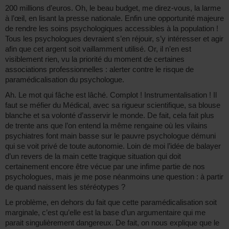
200 millions d’euros. Oh, le beau budget, me direz-vous, la larme
à l’œil, en lisant la presse nationale. Enfin une opportunité majeure
de rendre les soins psychologiques accessibles à la population !
Tous les psychologues devraient s’en réjouir, s’y intéresser et agir
afin que cet argent soit vaillamment utilisé. Or, il n’en est
visiblement rien, vu la priorité du moment de certaines
associations professionnelles : alerter contre le risque de
paramédicalisation du psychologue.
Ah. Le mot qui fâche est lâché. Complot ! Instrumentalisation ! Il
faut se méfier du Médical, avec sa rigueur scientifique, sa blouse
blanche et sa volonté d’asservir le monde. De fait, cela fait plus
de trente ans que l’on entend la même rengaine où les vilains
psychiatres font main basse sur le pauvre psychologue démuni
qui se voit privé de toute autonomie. Loin de moi l’idée de balayer
d’un revers de la main cette tragique situation qui doit
certainement encore être vécue par une infime partie de nos
psychologues, mais je me pose néanmoins une question : à partir
de quand naissent les stéréotypes ?
Le problème, en dehors du fait que cette paramédicalisation soit
marginale, c’est qu’elle est la base d’un argumentaire qui me
parait singulièrement dangereux. De fait, on nous explique que le