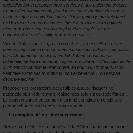
spécialisation et proposer mes services à une patientèle précise.
En me déconventionnant, je valorise cette expertise. Par contre,
c’est vrai que ça constituait une difficulté quand je me suis lancé
en Belgique. Les médecins hésitaient à envoyer leurs patients
chez moi, parce que je coûtais plus cher et qu’ils ne me
connaissaient pas"
, confie Virgile Vandewalle.
Vincent Safa rajoute :
"Quand on débute, je conseille de rester
conventionné. Si on est non-conventionné, les patients vont payer
plus. Or quand on se lance, on doit d’abord constituer sa
patientèle, se faire connaître, inspirer confiance… C’est plus facile
si on est conventionné. Par contre, au bout d’un moment, si on
veut faire valoir ses formations, son expérience… on peut se
déconventionner."
Proposer des prestations accessibles à tous, risquer une
patientèle plus réduite mais réaliser des suivis plus spécifiques…
Le conventionnement ou non d’un kiné constitue un choix très
personnel. À vous de choisir votre stratégie.
La comptabilité du kiné indépendant
Si vous vous êtes inscrit auprès de la BCE en tant que personne
physique - un choix fait par la plupart des kinés indépendants -